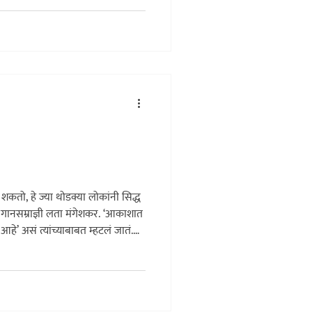
ण, पाहिलेली स्वप्नं, जपलेली मूल्यं,
बरंच कांही. आज या लेखक-कलावंतांपैकी
तो, हे ज्या थोडक्या लोकांनी सिद्ध
जे गानसम्राज्ञी लता मंगेशकर. ‘आकाशात
े’ असं त्यांच्याबाबत म्हटलं जातं.
ंत साधं होतं. भक्तीगीतं,
ापर्यंत त्यांनी त्यांचं कौशल्य दाखवलं.
जे त्या ज्या नायिकेसाठी गायच्या
यांच्यासाठी गायचं त्यांच्