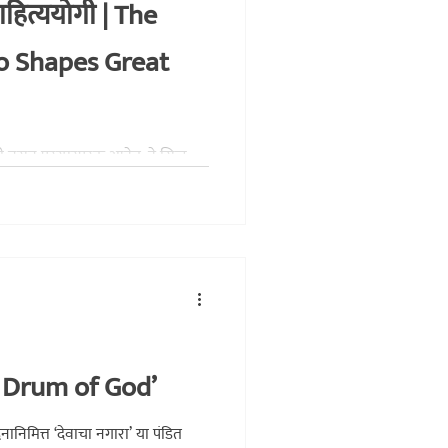
हित्ययोगी | The
o Shapes Great
ी नसून परस्परपूरक आहेत, हे सिद्ध
ा; आधुनिक युगात मानसिक शांती आणि
योगानंद यांच्या कालातीत साहित्यावर
 लेख.
The Drum of God’
ानिमित्त ‌‘देवाचा नगारा‌’ या पंडित