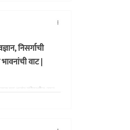
वज्ञान, निसर्गाची
 भावनांची वाट |
यमनाचा एक अत्यंत संवेदनशील, तरल
 म्हणजे चिंतामणी त्र्यंबक
प्रभू‌’ या नावाने ओळखतो. 26 एप्रिल
ूर्ण झाली आहेत. त्यांच्या या 50 व्या
 मानता, त्यांच्या लेखनाचे आजच्या
त्मक मूल्य समजून घेण्याचे एक