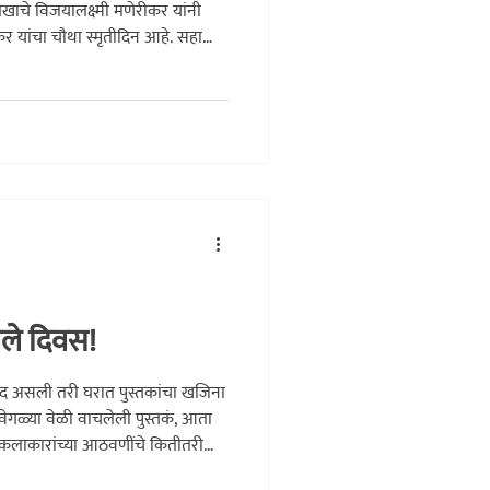
ेखाचे विजयालक्ष्मी मणेरीकर यांनी
कर यांचा चौथा स्मृतीदिन आहे. सहा
ित्र मुहूर्तावर या जगातून त्यांचे
या भगिनी लतादीदींच्या आठवणींचा
 शब्दांत मांडत आहेत. त्यांचे लेखन
 त्या वाचकांच्या अंतरात अनंतकाळ
ेले दिवस!
द असली तरी घरात पुस्तकांचा खजिना
ेगवेगळ्या वेळी वाचलेली पुस्तकं, आता
कलाकारांच्या आठवणींचे कितीतरी
ारे काळाच्या समान सूत्रात गुंफताना