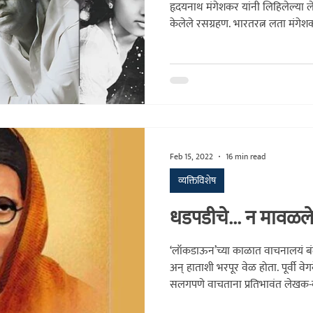
हृदयनाथ मंगेशकर यांनी लिहिलेल्या ल
केलेले रसग्रहण. भारतरत्न लता मंगेश
फेब्रुवारी 2022 रोजी वसंत पंचमीच्या पव
महानिर्वाण झाले. हृदयनाथजी त्यांच्
स्मृतिपट लेखांच्या शृंखलेतून स्वतःच्या
म्हणजे एक प्रकारच्या समिधाच आहेत.
Feb 15, 2022
16 min read
व्यक्तिविशेष
धडपडीचे... न मावळल
‘लॉकडाऊन’च्या काळात वाचनालयं बं
अन् हाताशी भरपूर वेळ होता. पूर्वी व
सलगपणे वाचताना प्रतिभावंत लेखक-
उभे-आडवे समान धागे मिळत गेले. ते स