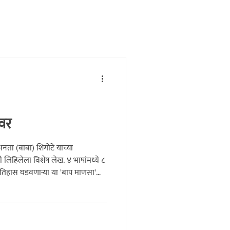
कथा
इतिहास
लाडोबा
ावर
नंता (बाबा) शिंगोटे यांच्या
ी लिहिलेला विशेष लेख. ४ भाषांमध्ये ८
त इतिहास घडवणाऱ्या या 'बाप माणसा'ची