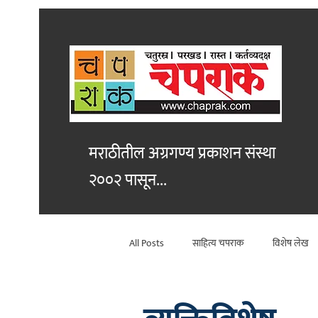
मराठीतील अग्रगण्य प्रकाशन
संस्था
२००२ पासून...
All Posts
साहित्य चपराक
विशेष लेख
विश्लेषण
कथा
सांस्कृतिक