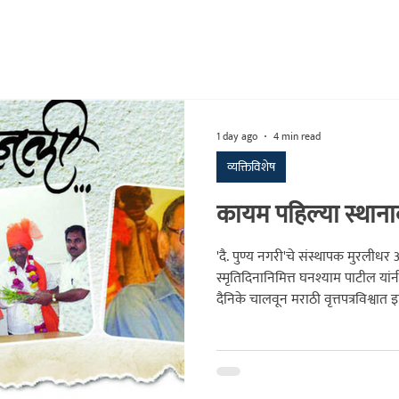
क
संशोधन
सांस्कृतिक
घनश्याम पाटील लेखमाला
अनुभवकथन
1 day ago
4 min read
व्यक्तिविशेष
कायम पहिल्या स्थान
'दै. पुण्य नगरी'चे संस्थापक मुरलीधर अ
स्मृतिदिनानिमित्त घनश्याम पाटील यांन
दैनिके चालवून मराठी वृत्तपत्रविश्वा
प्रेरणादायी जीवनगाथा नक्की वाचा.