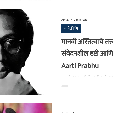
Apr 27
2 min read
व्यक्तिविशेष
मानवी अस्तित्वाचे तत्त्
संवेदनशील दृष्टी आणि
Aarti Prabhu
26 एप्रिल 1976 रोजी मराठी साहित्
आणि अनुभवपर आवाज निवृत्त झाला, तो
खानोलकर यांचा, ज्यांना आपण ‌‘आरती 
2026 रोजी त्यांच्या निधनाला 50 वर्षे प
पुण्यतिथीचा उल्लेख केवळ स्मृतिदिन न
काळात असलेले सांस्कृतिक आणि कला