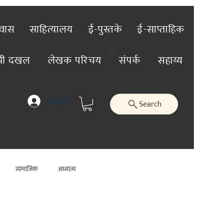
रवास
साहित्यालय
ई-पुस्तके
ई-साप्ताहिक
ंची दखल
लेखक परिचय
संपर्क
सहाय्य
Log In
Search
सामाजिक
अध्यात्म
जिक
कलाविश्व
व्यक्तिविशेष