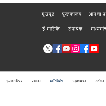
मुखपृष्ठ
पुस्तकालय
आमचा प्
ई-मासिके
संपादक
माध्यमा
पुस्तक परिचय
प्रकाशन
व्यक्तिविशेष
अनुभवकथन
संशोधन
राजकीय
कलाविश्व
विशेष लेख
राजकीय
विश्लेषण
सामा