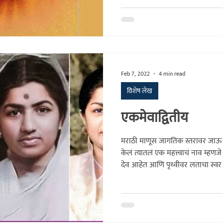
झालेल्या वस्त्रांची ही गोधडी. स्वातंत्र्यपूर्वकाळात वा नंतरही जगण्यासाठी
करावी लागणारी धडपड, त्या काळचं शिक्ष
स्वप्नवत वाटावी अशी स्वस्ताई असं 
Feb 7, 2022
4 min read
विशेष लेख
एकमेवाद्वितीय
मराठी माणूस जागतिक स्तरावर जाऊ शक
केलं त्यातलं एक महत्त्वाचं नाव म्हण
देव आहेत आणि पृथ्वीवर लताचा स्वर आह
लतादीदींचं व्यक्तिमत्त्व, राहणीमान अत्य
भावगीतापासून ते उडत्या चालीच्या गाण्य
त्यांच्या व्यक्मितत्त्वाचं वेगळेपण म्हण
तिच्यासोबत त्यांचा आवाज जुळायचा. ‘ज्