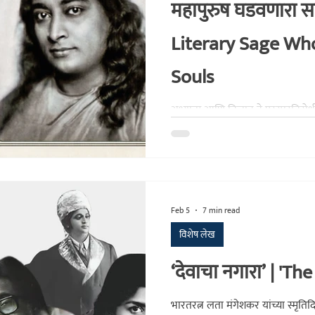
महापुरुष घडवणारा सा
Literary Sage Wh
Souls
अध्यात्म आणि विज्ञान हे परस्परविरोध
करणारे क्रांतिकारी विचार असलेल्य
यशाचा मार्ग दाखवणाऱ्या श्री परमहंस 
आधारित ज्योती घनश्याम यांचा विशेष
Feb 5
7 min read
विशेष लेख
‌‘देवाचा नगारा‌’ | '
भारतरत्न लता मंगेशकर यांच्या स्मृतिदिन