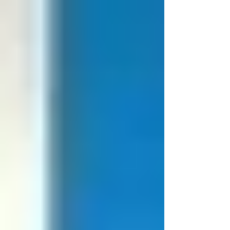
अमरावती येथील त्यांच्या वसाहतीत अनेक जाती-धर्माचे लोक राहत
होते. त्यातही ख्रिश्चन, पारशी, मुस्लिम कुटुंबीय अधिक होते त्यामुळे
साहजिकच डॉक्टरांना मराठीपेक्षा हिंदी आणि इंग्रजी भाषेतून बोलावे
लागे. शांताबाईंनी घरकाम