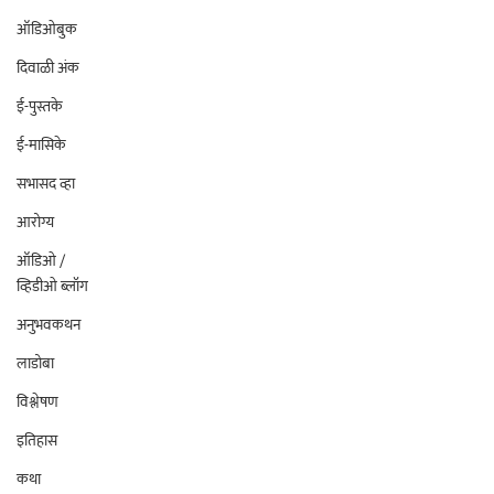
ऑडिओबुक
दिवाळी अंक
ई-पुस्तके
ई-मासिके
सभासद व्हा
आरोग्य
ऑडिओ /
व्हिडीओ ब्लॉग
अनुभवकथन
लाडोबा
विश्लेषण
इतिहास
कथा