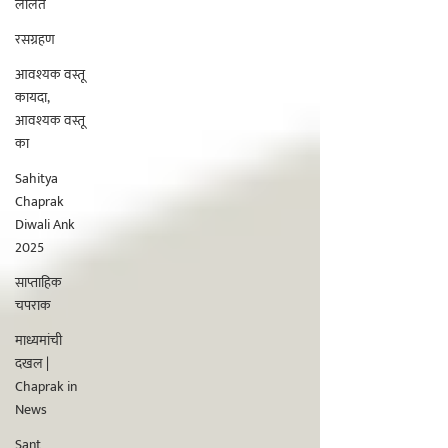
ललित
रसग्रहण
आवश्यक वस्तू
कायदा,
आवश्यक वस्तू
का
Sahitya
Chaprak
Diwali Ank
2025
साप्ताहिक
चपराक
माध्यमांची
दखल |
Chaprak in
News
Sant