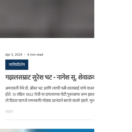
Apr 3, 2024
6 min read
व्यक्तिविशेष
गझलसम्राट सुरेश भट - नागेश सू. शेवाळकर
अमरावती येथे डॉ. श्रीधर भट आणि त्यांची पत्नी शांताबाई यांचे वास्तव्य
होते. 15 एप्रिल 1932 रोजी या दांपत्याच्या पोटी पुत्ररत्नाचा जन्म झाला.
तो दिवस म्हणजे रामनवमी! मोठ्या आनंदाने बारसे साजरे झाले. मुलाचे
नाव सुरेश ठेवण्यात आले. श्रीधर भट हे कान, नाक, घसातज्ज्ञ होते.