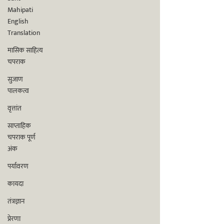
Mahipati
English
Translation
मासिक साहित्य
चपराक
सुजाण
पालकत्व
वृत्तांत
साप्ताहिक
चपराक पूर्ण
अंक
पर्यावरण
कायदा
तंत्रज्ञान
प्रेरणा