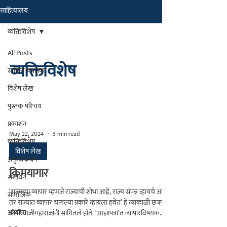
साहित्यालय
मराठीतील अग्रगण्य प्रकाशन
संस्था
व्यक्तिविशेष
२००२ पासून...
All Posts
व्यक्तिविशेष
साहित्य चपराक
विशेष लेख
पुस्तक परिचय
प्रकाशन
May 22, 2024
3 min read
व्यक्तिविशेष
विशेष लेख
अनुभवकथन
किमयागार
संशोधन
‘राज्याचा व्यापार म्हणजे राज्याची शोभा आहे, राज्य संपन्न व्हायचे असेल
सामाजिक
तर राज्यात व्यापार चांगल्या प्रकारे व्हायला हवेत’ हे त्याकाळी छत्रपती
अध्यात्म
श्री शिवाजीमहाराजांनी सांगितले होते. ‘आज्ञापत्रा’त व्यापारविषयक
धोरण सांगताना त्यांनी नोंदवून ठेवले आहे की, ‘साहुकार म्हणजे