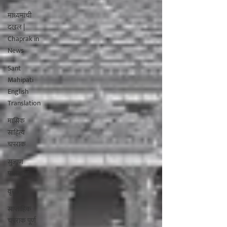
माध्यमांची
दखल |
Chaprak in
News
Sant
Mahipati
English
Translation
मासिक
साहित्य
चपराक
सुजाण
पालकत्व
वृत्तांत
साप्ताहिक
चपराक पूर्ण