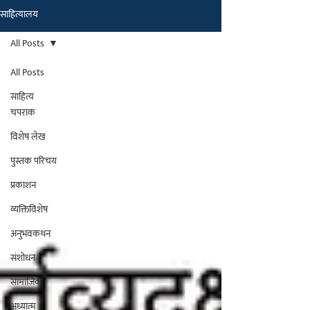
साहित्यालय
मराठीतील अग्रगण्य प्रकाशन
संस्था
All Posts
२००२ पासून...
All Posts
साहित्य
चपराक
विशेष लेख
पुस्तक परिचय
प्रकाशन
व्यक्तिविशेष
अनुभवकथन
संशोधन
सामाजिक
अध्यात्म