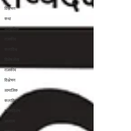
विश्लेषण
कथा
सांस्कृतिक
राजकीय
कलाविश्व
विशेष लेख
राजकीय
विश्लेषण
सामाजिक
कलाविश्व
व्यक्तिविशेष
अध्यात्म