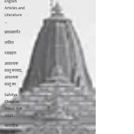
English
Articles and
Literature
...
प्रवासवर्णन
ललित
रसग्रहण
आवश्यक
वस्तू कायदा,
आवश्यक
वस्तू का
Sahitya
Chaprak
Diwali Ank
2025
साप्ताहिक
चपराक