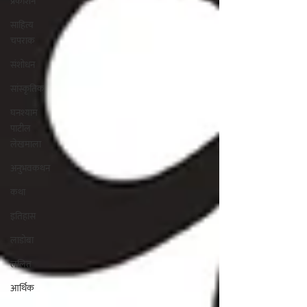
प्रकाशन
साहित्य
चपराक
संशोधन
सांस्कृतिक
घनश्याम
पाटील
लेखमाला
अनुभवकथन
कथा
इतिहास
लाडोबा
ललित
आर्थिक