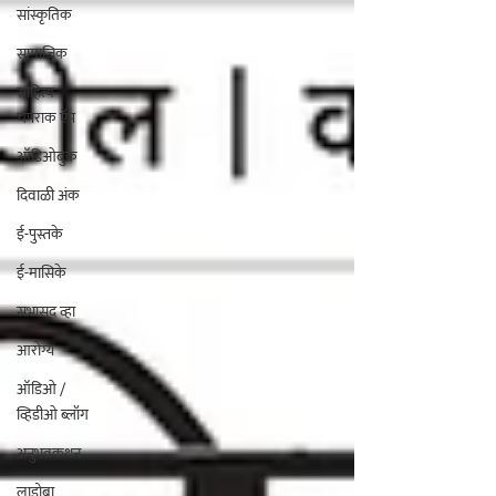
सांस्कृतिक
सामाजिक
साहित्य
चपराक ऍप
ऑडिओबुक
दिवाळी अंक
ई-पुस्तके
ई-मासिके
सभासद व्हा
आरोग्य
ऑडिओ /
व्हिडीओ ब्लॉग
अनुभवकथन
लाडोबा