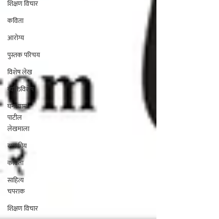
शिक्षण विचार
कविता
आरोग्य
पुस्तक परिचय
विशेष लेख
व्यक्तिविशेष
घनश्याम
पाटील
लेखमाला
राजकीय
कविता
साहित्य
चपराक
शिक्षण विचार