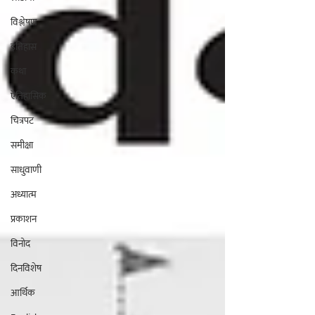
विश्लेषण
इतिहास
कथा
ऎतिहासिक
चित्रपट
समीक्षा
साधुवाणी
अध्यात्म
प्रकाशन
विनोद
दिनविशेष
आर्थिक