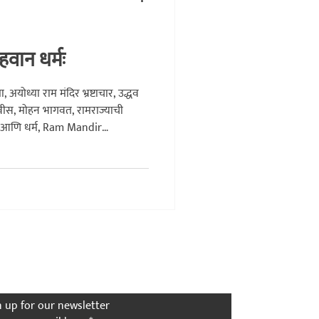
कथा
इतिहास
लाडोबा
हवान धर्मः
 अयोध्या राम मंदिर भ्रष्टाचार, उद्धव
डणवीस, मोहन भागवत, रामराज्याची
रण आणि धर्म, Ram Mandir
e, Marathi Political Article.
the First to Know
n up for our newsletter