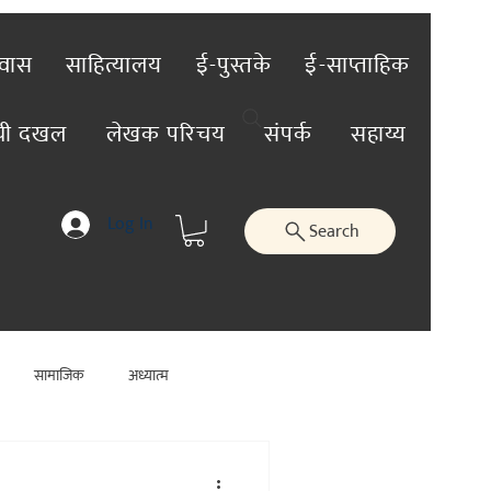
रवास
साहित्यालय
ई-पुस्तके
ई-साप्ताहिक
ंची दखल
लेखक परिचय
संपर्क
सहाय्य
Log In
Search
सामाजिक
अध्यात्म
जिक
कलाविश्व
व्यक्तिविशेष