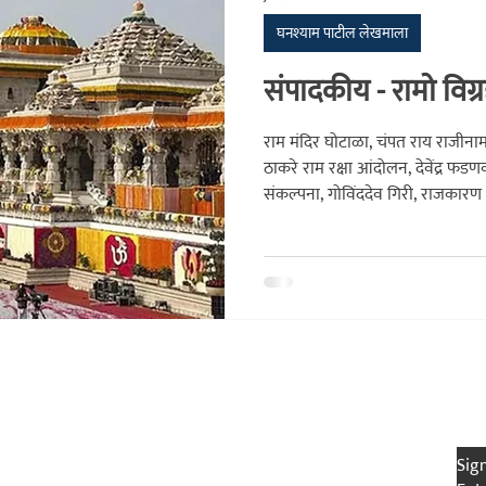
घनश्याम पाटील लेखमाला
क
संशोधन
सांस्कृतिक
घनश्याम पाटील लेखमाला
अनुभवकथन
संपादकीय - रामो विग्र
राम मंदिर घोटाळा, चंपत राय राजीनामा,
ठाकरे राम रक्षा आंदोलन, देवेंद्र फ
संकल्पना, गोविंददेव गिरी, राजका
Controversy, Ayodhya Trust Cas
han
Publication House
Be 
Socials
Sig
Facebook (Chaprak)