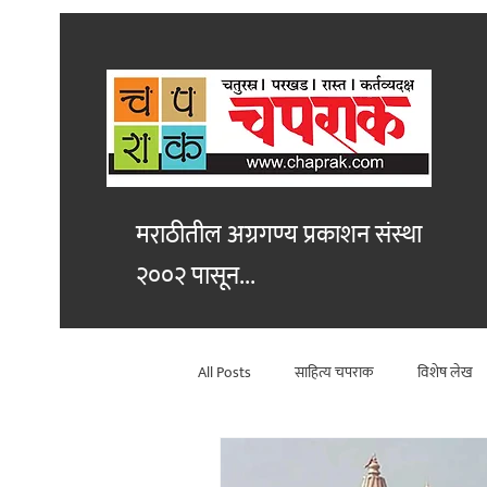
मराठीतील अग्रगण्य प्रकाशन
संस्था
२००२ पासून...
All Posts
साहित्य चपराक
विशेष लेख
विश्लेषण
कथा
सांस्कृतिक