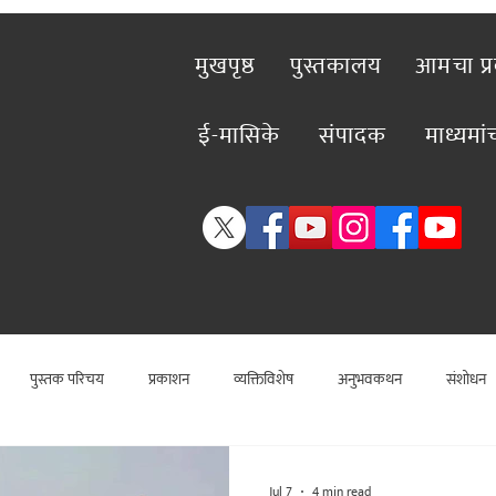
मुखपृष्ठ
पुस्तकालय
आमचा प्
ई-मासिके
संपादक
माध्यमा
पुस्तक परिचय
प्रकाशन
व्यक्तिविशेष
अनुभवकथन
संशोधन
राजकीय
कलाविश्व
विशेष लेख
राजकीय
विश्लेषण
सामा
Jul 7
4 min read