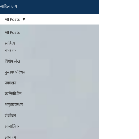
साहित्यालय
मराठीतील अग्रगण्य प्रकाशन
संस्था
All Posts
२००२ पासून...
All Posts
साहित्य
चपराक
विशेष लेख
पुस्तक परिचय
प्रकाशन
व्यक्तिविशेष
अनुभवकथन
संशोधन
सामाजिक
अध्यात्म