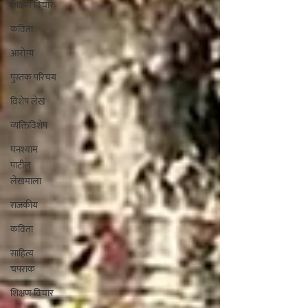
शिक्षण विचार
कविता
आरोग्य
पुस्तक परिचय
विशेष लेख
व्यक्तिविशेष
घनश्याम
पाटील
लेखमाला
राजकीय
कविता
साहित्य
चपराक
शिक्षण विचार