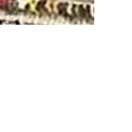
सांस्कृतिक
सामाजिक
साहित्य
चपराक ऍप
ऑडिओबुक
दिवाळी अंक
ई-पुस्तके
ई-मासिके
सभासद व्हा
आरोग्य
ऑडिओ /
व्हिडीओ ब्लॉग
अनुभवकथन
लाडोबा