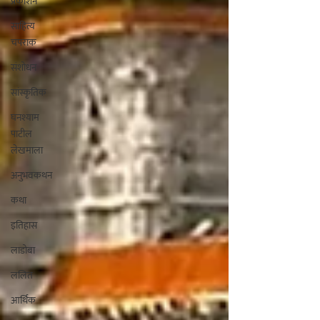
प्रकाशन
साहित्य
चपराक
संशोधन
सांस्कृतिक
घनश्याम
पाटील
लेखमाला
अनुभवकथन
कथा
इतिहास
लाडोबा
ललित
आर्थिक