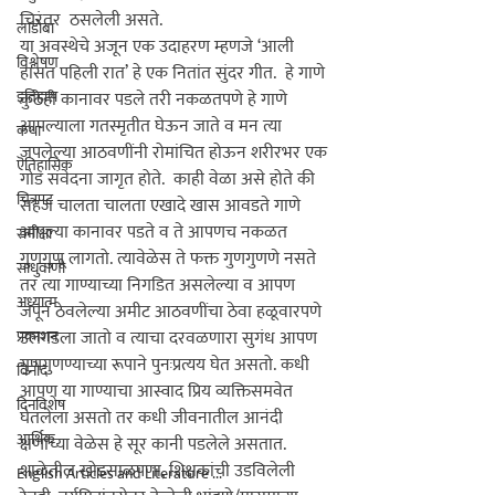
चिरंतर  ठसलेली असते. 

लाडोबा
या अवस्थेचे अजून एक उदाहरण म्हणजे ‘आली 
विश्लेषण
हासत पहिली रात’ हे एक नितांत सुंदर गीत.  हे गाणे 
इतिहास
कुठेही कानावर पडले तरी नकळतपणे हे गाणे 
आपल्याला गतस्मृतीत घेऊन जाते व मन त्या 
कथा
जपलेल्या आठवणींनी रोमांचित होऊन शरीरभर एक 
ऎतिहासिक
गोड संवेदना जागृत होते.  काही वेळा असे होते की 
चित्रपट
सहज चालता चालता एखादे खास आवडते गाणे 
आपल्या कानावर पडते व ते आपणच नकळत 
समीक्षा
गुणगुणू लागतो. त्यावेळेस ते फक्त गुणगुणणे नसते 
साधुवाणी
तर त्या गाण्याच्या निगडित असलेल्या व आपण 
अध्यात्म
जपून ठेवलेल्या अमीट आठवणींचा ठेवा हळूवारपणे 
प्रकाशन
उलगडला जातो व त्याचा दरवळणारा सुगंध आपण 
गुणगुणण्याच्या रूपाने पुनःप्रत्यय घेत असतो. कधी 
विनोद
आपण या गाण्याचा आस्वाद प्रिय व्यक्तिसमवेत 
दिनविशेष
घेतलेला असतो तर कधी जीवनातील आनंदी 
आर्थिक
क्षणांच्या वेळेस हे सूर कानी पडलेले असतात.  

शाळेतील खोडसाळपणा, शिक्षकांची उडविलेली 
English Articles and Literature ...