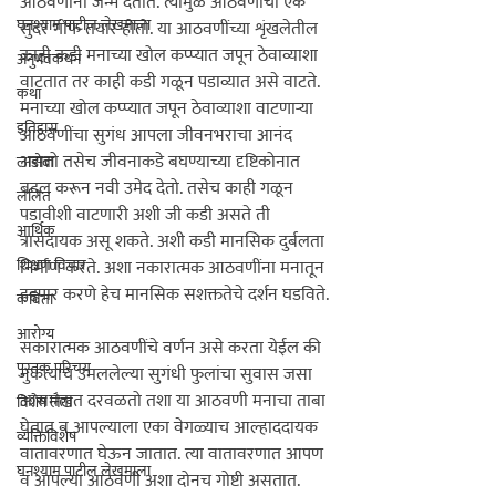
आठवणींना जन्म देतात. त्यामुळे आठवणींचा एक 
घनश्याम पाटील लेखमाला
सुंदर गोफ तयार होतो. या आठवणींच्या शृंखलेतील 
काही कडी मनाच्या खोल कप्प्यात जपून ठेवाव्याशा 
अनुभवकथन
वाटतात तर काही कडी गळून पडाव्यात असे वाटते.  
कथा
मनाच्या खोल कप्प्यात जपून ठेवाव्याशा वाटणार्‍या 
इतिहास
आठवणींचा सुगंध आपला जीवनभराचा आनंद 
असतो तसेच जीवनाकडे बघण्याच्या दृष्टिकोनात 
लाडोबा
बदल करून नवी उमेद देतो. तसेच काही गळून 
ललित
पडावीशी वाटणारी अशी जी कडी असते ती 
आर्थिक
त्रासदायक असू शकते. अशी कडी मानसिक दुर्बलता  
शिक्षण विचार
निर्माण करते. अशा नकारात्मक आठवणींना मनातून 
हद्दपार करणे हेच मानसिक सशक्ततेचे दर्शन घडविते. 
कविता
आरोग्य
सकारात्मक आठवणींचे वर्णन असे करता येईल की 
पुस्तक परिचय
नुकत्याच उमललेल्या सुगंधी फुलांचा सुवास जसा 
आसमंतात दरवळतो तशा या आठवणी मनाचा ताबा 
विशेष लेख
घेतात व आपल्याला एका वेगळ्याच आल्हाददायक 
व्यक्तिविशेष
वातावरणात घेऊन जातात. त्या वातावरणात आपण 
घनश्याम पाटील लेखमाला
व आपल्या आठवणी अशा दोनच गोष्टी असतात. 