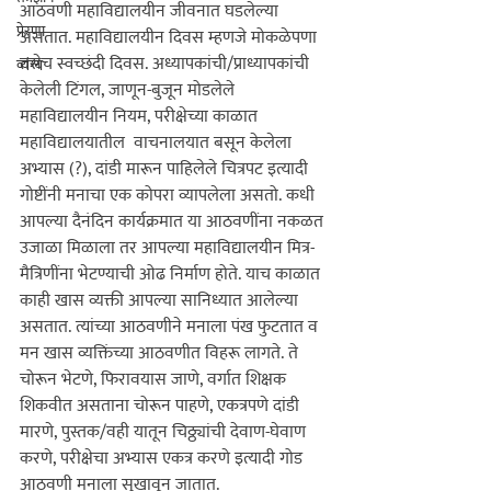
आठवणी महाविद्यालयीन जीवनात घडलेल्या 
प्रेरणा
असतात. महाविद्यालयीन दिवस म्हणजे मोकळेपणा 
तसेच स्वच्छंदी दिवस. अध्यापकांची/प्राध्यापकांची 
व्यंग्य
केलेली टिंगल, जाणून-बुजून मोडलेले  
महाविद्यालयीन नियम, परीक्षेच्या काळात 
महाविद्यालयातील  वाचनालयात बसून केलेला 
अभ्यास (?), दांडी मारून पाहिलेले चित्रपट इत्यादी 
गोष्टींनी मनाचा एक कोपरा व्यापलेला असतो. कधी 
आपल्या दैनंदिन कार्यक्रमात या आठवणींना नकळत 
उजाळा मिळाला तर आपल्या महाविद्यालयीन मित्र-
मैत्रिणींना भेटण्याची ओढ निर्माण होते. याच काळात 
काही खास व्यक्ती आपल्या सानिध्यात आलेल्या 
असतात. त्यांच्या आठवणीने मनाला पंख फुटतात व 
मन खास व्यक्तिंच्या आठवणीत विहरू लागते. ते 
चोरून भेटणे, फिरावयास जाणे, वर्गात शिक्षक 
शिकवीत असताना चोरून पाहणे, एकत्रपणे दांडी 
मारणे, पुस्तक/वही यातून चिठ्ठ्यांची देवाण-घेवाण 
करणे, परीक्षेचा अभ्यास एकत्र करणे इत्यादी गोड 
आठवणी मनाला सुखावून जातात. 
