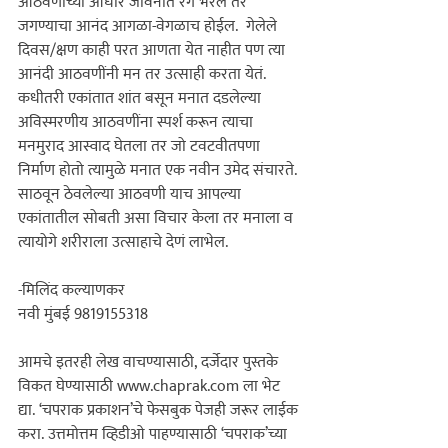
आठवणींच्या आधारे जीवनात रंग भरले तर 
जगण्याचा आनंद आगळा-वेगळाच होईल.  गेलेले 
दिवस/क्षण काही परत आणता येत नाहीत पण त्या 
आनंदी आठवणींनी मन तर उत्साही करता येतं. 
कधीतरी एकांतात शांत बसून मनात दडलेल्या 
अविस्मरणीय आठवणींना स्पर्श करून त्याचा 
मनमुराद आस्वाद घेतला तर जो टवटवीतपणा 
निर्माण होतो त्यामुळे मनात एक नवीन उमेद संचारते. 
साठवून ठेवलेल्या आठवणी याच आपल्या 
एकांतातील सोबती असा विचार केला तर मनाला व 
त्यायोगे शरीराला उत्साहाचे देणं लाभेल. 

-मिलिंद कल्याणकर
आमचे इतरही लेख वाचण्यासाठी, दर्जेदार पुस्तके 
विकत घेण्यासाठी www.chaprak.com ला भेट 
द्या. ‘चपराक प्रकाशन’चे फेसबुक पेजही जरूर लाईक 
करा. उत्तमोत्तम व्हिडीओ पाहण्यासाठी ‘चपराक’च्या 