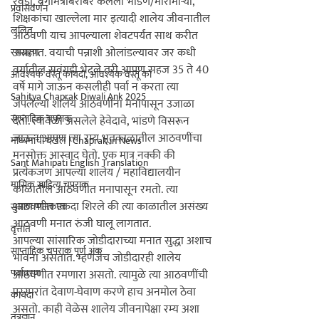
रेवडी, वर्गमित्रांबरोबर केलेली भांडणे/मारामार्‍या, 
प्रवासवर्णन
शिक्षकांचा खाल्लेला मार इत्यादी शालेय जीवनातील 
ललित
आठवणी याच आपल्याला शेवटपर्यंत साथ करीत 
असतात. वयाची पन्नाशी ओलांडल्यावर जर कधी 
रसग्रहण
वर्गातील सवंगडी भेटले तरी आपण सहज 35 ते 40 
आवश्यक वस्तू कायदा, आवश्यक वस्तू का
वर्षे मागे जाऊन कसलीही पर्वा न करता त्या 
Sahitya Chaprak Diwali Ank 2025
जपलेल्या शालेय आठवणींना मनापासून उजाळा 
साप्ताहिक चपराक
देतो. त्यावेळी असलेले हेवेदावे, भांडणे विसरून 
जाऊन आपण त्या रम्य भूतकाळातील आठवणींचा 
माध्यमांची दखल | Chaprak in News
मनसोक्त आस्वाद घेतो. एक मात्र नक्की की 
Sant Mahipati English Translation
प्रत्येकजण आपल्या शालेय / महाविद्यालयीन 
मासिक साहित्य चपराक
काळातील आठवणीत मनापासून रमतो. त्या 
आठवणीत एकदा शिरले की त्या काळातील असंख्य 
सुजाण पालकत्व
आठवणी मनात रुंजी घालू लागतात.  

वृत्तांत
आपल्या सांसारिक जोडीदाराच्या मनात सुद्धा अशाच 
साप्ताहिक चपराक पूर्ण अंक
भावना असतात. म्हणजेच जोडीदारही शालेय 
पर्यावरण
आठवणीत रमणारा असतो. त्यामुळे त्या आठवणींची 
परस्परांत देवाण-घेवाण करणे हाच अनमोल ठेवा 
कायदा
असतो. काही वेळेस शालेय जीवनापेक्षा रम्य अशा 
तंत्रज्ञान