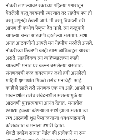
नोकरी लागल्यावर स्वतःच्या पहिल्या पगारातून 
घेतलेली वस्तू कायमची स्मरणात तर राहतेच पण ती 
वस्तू जपूनही ठेवली जाते. ती वस्तू बिघडली तरी 
आपण ती कधीच फेकून देत नाही. त्या वस्तुमागे 
आपल्या अनंत आठवणी दडलेल्या असतात. अशा 
अनंत आठवणींनी आपले मन नेहमीच भरलेले असते. 
नोकरीच्या ठिकाणी काही खास व्यक्तिंबद्दल आस्था 
असते. साहजिकच त्या व्यक्तिबद्दलच्या काही 
आठवणी मनात घर करून बसलेल्या असतात. 
संगणकाची कळ दाबल्यावर जशी हवी असलेली 
माहिती क्षणार्धात मिळते तसेच मनाचेही  आहे. 
काहीही झाले तरी संगणक एक यंत्र आहे. आपले मन 
भावनाशील तसेच संवेदनशील असल्यामुळे या 
आठवणी पुनःप्रत्ययाचा आनंद देतात.  मनातील 
एखाद्या हळव्या कोपर्‍याला स्पर्श झाला असता त्या 
रम्य आठवणी शुभ्र फेसाळणार्‍या धबधब्याप्रमाणे 
कोसळतात व मनाला उभारी देतात. 

शेवटी एवढेच सांगता येईल की प्रत्येकाने या रम्य 