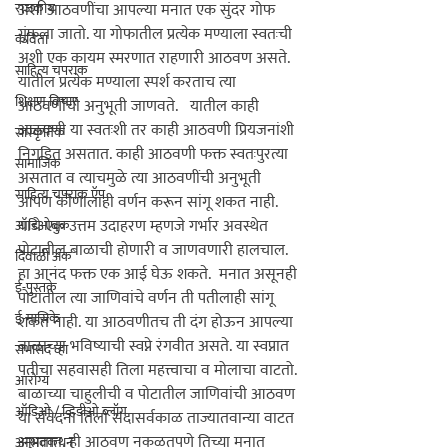
राजकीय
अशा आठवणींचा आपल्या मनात एक सुंदर गोफ 
गुंफला जातो. या गोफातील प्रत्येक मण्याला स्वतःची 
कविता
अशी एक कायम स्मरणात राहणारी आठवण असते.  
साहित्य चपराक
यातील प्रत्येक मण्याला स्पर्श करताच त्या 
शिक्षण विचार
आठवणींची अनुभूती जाणवते.   यातील काही 
आठवणी या स्वतःशी तर काही आठवणी प्रियजनांशी 
सांस्कृतिक
निगडित असतात. काही आठवणी फक्त स्वतःपुरत्या 
सामाजिक
असतात व त्याचमुळे त्या आठवणींची अनुभूती 
साहित्य चपराक ऍप
आपण कोणालाही वर्णन करून सांगू शकत नाही.  

याचे एक उत्तम उदाहरण म्हणजे गर्भार अवस्थेत 
ऑडिओबुक
पोटातील बाळाची होणारी व जाणवणारी हालचाल. 
दिवाळी अंक
हा आनंद फक्त एक आई घेऊ शकते.  मनात असूनही 
ई-पुस्तके
पोटातील त्या जाणिवांचे वर्णन ती पतीलाही सांगू 
ई-मासिके
शकत नाही. या आठवणीतच ती दंग होऊन आपल्या 
बाळाच्या भविष्याची स्वप्ने रंगवीत असते. या स्वप्नात 
सभासद व्हा
पतीचा सहवासही तिला महत्त्वाचा व मोलाचा वाटतो. 
आरोग्य
बाळाच्या चाहुलीची व पोटातील जाणिवांची आठवण 
ऑडिओ / व्हिडीओ ब्लॉग
या संवेदना तिला सदासर्वकाळ ताज्यातवान्या वाटत 
असतात. ही आठवण नकळतपणे तिच्या मनात 
अनुभवकथन