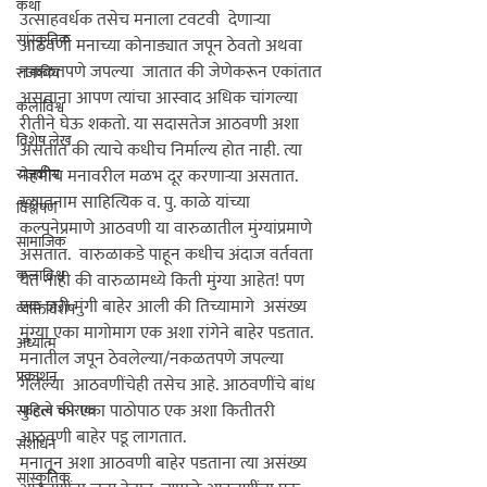
कथा
उत्साहवर्धक तसेच मनाला टवटवी  देणार्‍या 
सांस्कृतिक
आठवणी मनाच्या कोनाड्यात जपून ठेवतो अथवा 
नकळतपणे जपल्या  जातात की जेणेकरून एकांतात 
राजकीय
असताना आपण त्यांचा आस्वाद अधिक चांगल्या 
कलाविश्व
रीतीने घेऊ शकतो. या सदासतेज आठवणी अशा 
विशेष लेख
असतात की त्याचे कधीच निर्माल्य होत नाही. त्या 
राजकीय
नेहमीच मनावरील मळभ दूर करणार्‍या असतात. 
ख्यातनाम साहित्यिक व. पु. काळे यांच्या 
विश्लेषण
कल्पनेप्रमाणे आठवणी या वारुळातील मुंग्यांप्रमाणे 
सामाजिक
असतात.  वारुळाकडे पाहून कधीच अंदाज वर्तवता 
कलाविश्व
येत नाही की वारुळामध्ये किती मुंग्या आहेत! पण 
एक जरी मुंगी बाहेर आली की तिच्यामागे  असंख्य 
व्यक्तिविशेष
मुंग्या एका मागोमाग एक अशा रांगेने बाहेर पडतात. 
अध्यात्म
मनातील जपून ठेवलेल्या/नकळतपणे जपल्या 
प्रकाशन
गेलेल्या  आठवणींचेही तसेच आहे. आठवणींचे बांध 
फुटले की एका पाठोपाठ एक अशा कितीतरी 
साहित्य चपराक
आठवणी बाहेर पडू लागतात.   

संशोधन
मनातून अशा आठवणी बाहेर पडताना त्या असंख्य 
सांस्कृतिक