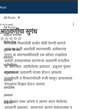
Post
मराठीतील अग्रगण्य प्रकाशन
संस्था
All Posts
२००२ पासून...
4 min read
All Posts
आठवणींचा सुगंध
साहित्य चपराक
Rated NaN out of 5 stars.
विशेष लेख
मानवाला मिळालेली सर्वात मोठी देणगी म्हणजे 
आपल्या ठायी असलेली स्मरणशक्ती. प्रत्येकाच्या 
पुस्तक परिचय
मनात या स्मरणशक्तीसाठी एक कोपरा राखलेला  
प्रकाशन
असतो. हव्याहव्याशा वाटणार्‍या आठवणी मनातील 
व्यक्तिविशेष
या  कोपर्‍यात  दडविलेल्या असतात.  हळूवार फुंकर 
मारताच या आठवणी ताज्या होऊन आपल्या 
अनुभवकथन
मनाभोवती व विचारांभोवती रूंजी घालून आपल्याला 
संशोधन
वेगळ्याच विश्वात घेऊन जातात. 
सामाजिक
अध्यात्म
त्या विश्वात फक्त आपण व आपण जतन केलेल्या 
विश्लेषण
आठवणी असतात.  सामान्यतः आपण सकारात्मक व 