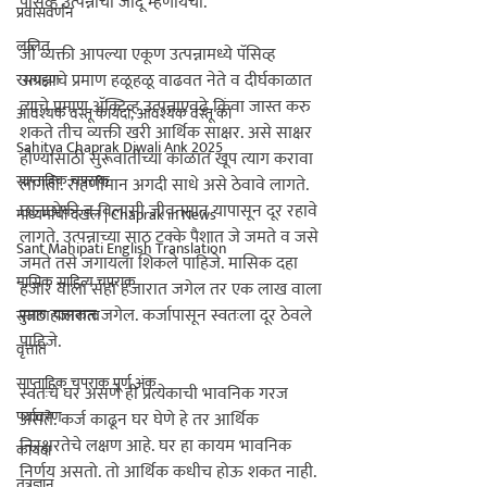
पॅसिव्ह उत्पन्नाची जादू म्हणायची.

प्रवासवर्णन
ललित
जी व्यक्ती आपल्या एकूण उत्पन्नामध्ये पॅसिव्ह 
उत्पन्नाचे प्रमाण हळूहळू वाढवत नेते व दीर्घकाळात 
रसग्रहण
त्याचे प्रमाण अ‍ॅक्टिव्ह उत्पन्नाएवढे किंवा जास्त करु 
आवश्यक वस्तू कायदा, आवश्यक वस्तू का
शकते तीच व्यक्ती खरी आर्थिक साक्षर.
 असे साक्षर 
Sahitya Chaprak Diwali Ank 2025
होण्यासाठी सुरूवातीच्या काळात खूप त्याग करावा 
साप्ताहिक चपराक
लागतो. राहणीमान अगदी साधे असे ठेवावे लागते. 
छानछोकी व विलासी जीवनमान यापासून दूर रहावे 
माध्यमांची दखल | Chaprak in News
लागते. उत्पन्नाच्या साठ टक्के पैशात जे जमते व जसे 
Sant Mahipati English Translation
जमते तसे जगायला शिकले पाहिजे. मासिक दहा 
मासिक साहित्य चपराक
हजार वाला सहा हजारात जगेल तर एक लाख वाला 
साठ हजारात जगेल. कर्जापासून स्वतःला दूर ठेवले 
सुजाण पालकत्व
पाहिजे.

वृत्तांत
साप्ताहिक चपराक पूर्ण अंक
स्वतःचे घर असणे ही प्रत्येकाची भावनिक गरज 
पर्यावरण
असते. कर्ज काढून घर घेणे हे तर आर्थिक 
निरक्षरतेचे लक्षण आहे.
 घर हा कायम भावनिक 
कायदा
निर्णय असतो. तो आर्थिक कधीच होऊ शकत नाही. 
तंत्रज्ञान