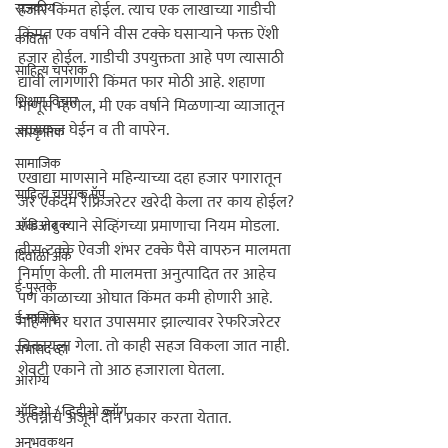
राजकीय
हजार किंमत होईल. त्याच एक लाखाच्या गाडीची 
किंमत एक वर्षाने वीस टक्के घसार्‍याने फक्त ऐंशी 
कविता
हजार होईल. गाडीची उपयुक्तता आहे पण त्यासाठी 
साहित्य चपराक
द्यावी लागणारी किंमत फार मोठी आहे. शहाणा 
शिक्षण विचार
माणूस म्हणेल, मी एक वर्षाने मिळणार्‍या व्याजातून 
सायकल घेईन व ती वापरेन.

सांस्कृतिक
सामाजिक
एखाद्या माणसाने महिन्याच्या दहा हजार पगारातून 
साहित्य चपराक ऍप
जर एकदम रेफ्रिजरेटर खरेदी केला तर काय होईल? 
एक तर त्याने सेव्हिंगच्या प्रमाणाचा नियम मोडला. 
ऑडिओबुक
तीस टक्के ऐवजी शंभर टक्के पैसे वापरुन मालमता 
दिवाळी अंक
निर्माण केली. ती मालमत्ता अनुत्पादित तर आहेच 
ई-पुस्तके
पण काळाच्या ओघात किंमत कमी होणारी आहे. 
ई-मासिके
महिनाभर घरात उपासमार झाल्यावर रेफरिजरेटर 
विकायला गेला. तो काही सहज विकला जात नाही. 
सभासद व्हा
शेवटी एकाने तो आठ हजाराला घेतला.

आरोग्य
ऑडिओ / व्हिडीओ ब्लॉग
उत्पन्नाचे अजून दोन प्रकार करता येतात. 

अनुभवकथन