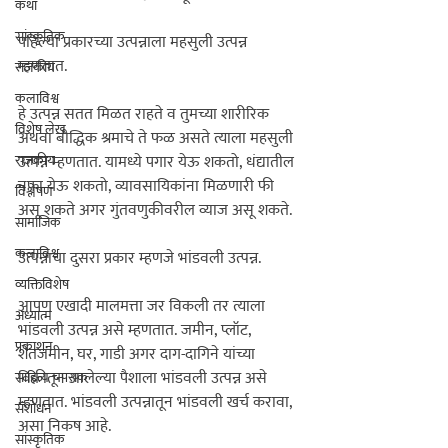
कथा
सांस्कृतिक
पहिल्या प्रकारच्या उत्पन्नाला 
महसुली उत्पन्न 
म्हणतात. 

राजकीय
कलाविश्व
हे उत्पन्न सतत मिळत राहते व तुमच्या शारीरिक 
विशेष लेख
अथवा बौद्धिक श्रमाचे ते फळ असते त्याला महसुली 
राजकीय
उत्पन्न म्हणतात. यामध्ये पगार येऊ शकतो, धंद्यातील 
नफा येऊ शकतो, व्यावसायिकांना मिळणारी फी 
विश्लेषण
असू शकते अगर गुंतवणुकीवरील व्याज असू शकते.

सामाजिक
कलाविश्व
उत्पन्नाचा दुसरा प्रकार म्हणजे 
भांडवली उत्पन्न. 
व्यक्तिविशेष
आपण एखादी मालमत्ता जर विकली तर त्याला 
अध्यात्म
भांडवली उत्पन्न असे म्हणतात. जमीन, प्लॉट, 
प्रकाशन
शेतजमीन, घर, गाडी अगर दाग-दागिने यांच्या 
विक्रीतून आलेल्या पैशाला भांडवली उत्पन्न असे 
साहित्य चपराक
म्हणतात. भांडवली उत्पन्नातून भांडवली खर्च करावा, 
संशोधन
असा निकष आहे.

सांस्कृतिक