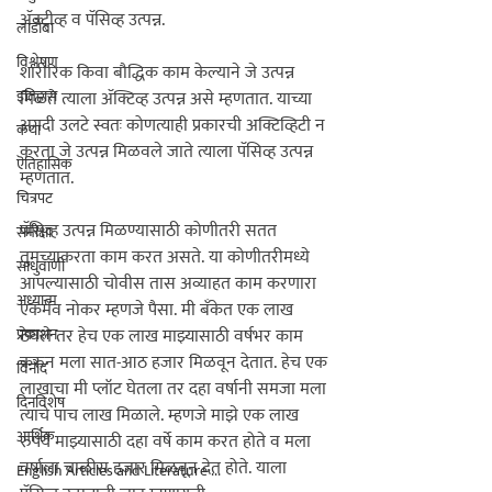
अ‍ॅक्टीव्ह व पॅसिव्ह उत्पन्न.
लाडोबा
विश्लेषण
शारीरिक किवा बौद्धिक काम केल्याने जे उत्पन्न 
इतिहास
मिळते त्याला अ‍ॅक्टिव्ह उत्पन्न असे म्हणतात. याच्या 
अगदी उलटे स्वतः कोणत्याही प्रकारची अक्टिव्हिटी न 
कथा
करता जे उत्पन्न मिळवले जाते त्याला पॅसिव्ह उत्पन्न 
ऎतिहासिक
म्हणतात. 

चित्रपट
पॅसिव्ह उत्पन्न मिळण्यासाठी कोणीतरी सतत 
समीक्षा
तुमच्याकरता काम करत असते. या कोणीतरीमध्ये 
साधुवाणी
आपल्यासाठी चोवीस तास अव्याहत काम करणारा 
अध्यात्म
एकमेव नोकर म्हणजे पैसा. मी बँकेत एक लाख 
प्रकाशन
ठेवले तर हेच एक लाख माझ्यासाठी वर्षभर काम 
करुन मला सात-आठ हजार मिळवून देतात. हेच एक 
विनोद
लाखाचा मी प्लॉट घेतला तर दहा वर्षानी समजा मला 
दिनविशेष
त्याचे पाच लाख मिळाले. म्हणजे माझे एक लाख 
आर्थिक
रुपये माझ्यासाठी दहा वर्षे काम करत होते व मला 
वर्षाला चाळीस हजार मिळवून देत होते. याला 
English Articles and Literature ...