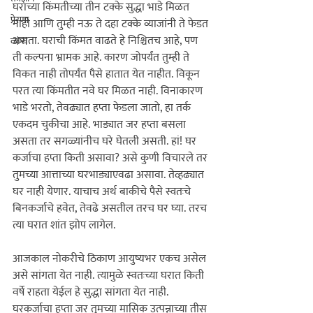
घराच्या किंमतीच्या तीन टक्के सुद्धा भाडे मिळत 
प्रेरणा
नाही आणि तुम्ही नऊ ते दहा टक्के व्याजांनी ते फेडत 
असता. घराची किंमत वाढते हे निश्चितच आहे, पण 
व्यंग्य
ती कल्पना भ्रामक आहे. कारण जोपर्यंत तुम्ही ते 
विकत नाही तोपर्यंत पैसे हातात येत नाहीत. विकून 
परत त्या किंमतीत नवे घर मिळत नाही. विनाकारण 
भाडे भरतो, तेवढ्यात हप्ता फेडला जातो, हा तर्क 
एकदम चुकीचा आहे. भाड्यात जर हप्ता बसला 
असता तर सगळ्यांनीच घरे घेतली असती. हां! घर 
कर्जाचा हप्ता किती असावा? असे कुणी विचारले तर 
तुमच्या आत्ताच्या घरभाड्याएवढा असावा. तेव्हढ्यात 
घर नाही येणार. याचाच अर्थ बाकीचे पैसे स्वतःचे 
बिनकर्जाचे हवेत, तेवढे असतील तरच घर घ्या. तरच 
त्या घरात शांत झोप लागेल. 

आजकाल नोकरीचे ठिकाण आयुष्यभर एकच असेल 
असे सांगता येत नाही. त्यामुळे स्वतःच्या घरात किती 
वर्षे राहता येईल हे सुद्धा सांगता येत नाही. 
घरकर्जाचा हप्ता जर तुमच्या मासिक उत्पन्नाच्या तीस 