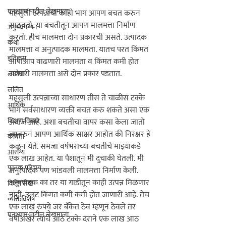
घनश्याम पाटील लेखमाला
महसुली उत्पन्नाचा काही भाग आपण बचत करुन 
साठवतो. या बचतीतून आपण मालमत्ता निर्माण 
अनुभवकथन
करतो. हीच मालमत्ता दोन प्रकारची असते. उत्पादक 
कथा
मालमत्ता व अनुत्पादक मालमता. यातच परत किंमत 
इतिहास
आपोआप वाढणारी मालमता व किंमत कमी होत 
जाणारी मालमत्ता असे दोन प्रकार पडतात.

लाडोबा
ललित
महसुली उत्पन्नाच्या साधारण तीस ते चाळीस टक्के 
आर्थिक
भाग सर्वसाधारण व्यक्ती बचत करु शकते असा एक 
शिक्षण विचार
अंदाज आहे. अशा बचतीचा वापर कसा केला जातो 
त्यावरुन आपण आर्थिक साक्षर आहोत की निरक्षर हे 
कविता
कळून येते. समजा वर्षभराच्या बचतीचे माझ्याकडे 
आरोग्य
एक लाख आहेत. या पैशातून मी दुचाकी घेतली. मी 
पुस्तक परिचय
अनुत्पादक पण भांडवली मालमत्ता निर्माण केली. 
अनुत्पादक का तर या गाडीतून काही उत्पन्न मिळणार 
विशेष लेख
नाही, उलट किंमत कमी-कमी होत जाणारी आहे. तेच 
व्यक्तिविशेष
एक लाख रुपये जर बँकेत ठेव म्हणून ठेवले तर 
घनश्याम पाटील लेखमाला
वर्षाअखेर त्यांचे आठ टक्के दराने एक लाख आठ 