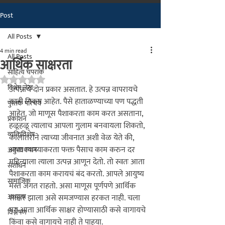
Post
मराठीतील अग्रगण्य प्रकाशन
संस्था
All Posts
२००२ पासून...
4 min read
All Posts
आर्थिक साक्षरता
साहित्य चपराक
Rated NaN out of 5 stars.
विशेष लेख
उत्पन्नाचे
 दोन प्रकार असतात. हे उत्पन्न वापरायचे 
काही निकष आहेत. पैसे हाताळण्याच्या पण पद्धती 
पुस्तक परिचय
आहेत. जो माणूस पैशाकरता काम करत असताना, 
प्रकाशन
हळूहळू त्यालाच आपला गुलाम बनवायला शिकतो, 
व्यक्तिविशेष
कालांतराने त्याच्या जीवनात अशी वेळ येते की, 
आता त्याच्याकरता फक्त पैसाच काम करुन दर 
अनुभवकथन
महिन्याला त्याला उत्पन्न आणून देतो. तो स्वतः आता 
संशोधन
पैशाकरता काम करायचं बंद करतो. आपले आयुष्य 
सामाजिक
मस्त जगत राहतो. असा माणूस पूर्णपणे आर्थिक 
अध्यात्म
साक्षर झाला असे समजण्यास हरकत नाही. चला 
मग आता आर्थिक साक्षर होण्यासाठी कसे वागायचे 
विश्लेषण
किंवा कसे वागायचे नाही ते पाहूया.