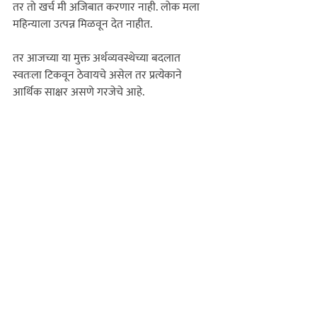
तर तो खर्च मी अजिबात करणार नाही. 
लोक मला 
महिन्याला उत्पन्न मिळवून देत नाहीत.
तर आजच्या या मुक्त अर्थव्यवस्थेच्या बदलात 
स्वतःला टिकवून ठेवायचे असेल तर प्रत्येकाने 
आर्थिक साक्षर असणे गरजेचे आहे. 

- अरुण दीक्षित
कोल्हापूर-416003

संपर्क -  9850820823

साहित्य चपराक मासिक एप्रिल 2021
विशेष लेख