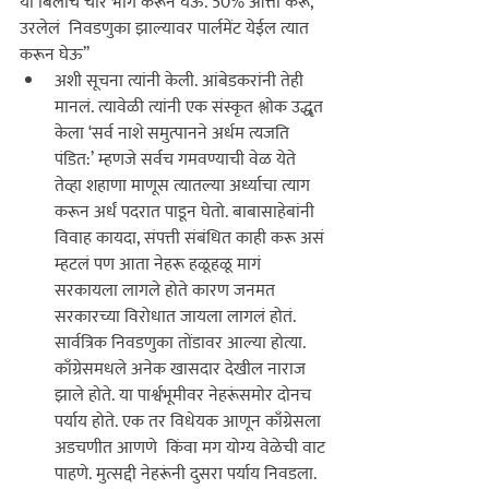
या बिलाचे चार भाग करून घेऊ. 50% आत्ता करू, 
उरलेलं  निवडणुका झाल्यावर पार्लमेंट येईल त्यात 
करून घेऊ’’ 
अशी सूचना त्यांनी केली. आंबेडकरांनी तेही 
मानलं. त्यावेळी त्यांनी एक संस्कृत श्लोक उद्धृत 
केला ‘सर्व नाशे समुत्पानने अर्धम त्यजति 
पंडित:’ म्हणजे सर्वच गमवण्याची वेळ येते 
तेव्हा शहाणा माणूस त्यातल्या अर्ध्याचा त्याग 
करून अर्धं पदरात पाडून घेतो. बाबासाहेबांनी 
विवाह कायदा, संपत्ती संबंधित काही करू असं 
म्हटलं पण आता नेहरू हळूहळू मागं 
सरकायला लागले होते कारण जनमत 
सरकारच्या विरोधात जायला लागलं होतं. 
सार्वत्रिक निवडणुका तोंडावर आल्या होत्या. 
काँग्रेसमधले अनेक खासदार देखील नाराज 
झाले होते. या पार्श्वभूमीवर नेहरूंसमोर दोनच 
पर्याय होते. एक तर विधेयक आणून काँग्रेसला 
अडचणीत आणणे  किंवा मग योग्य वेळेची वाट 
पाहणे. मुत्सद्दी नेहरूंनी दुसरा पर्याय निवडला. 