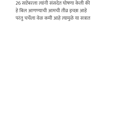
26 सप्टेंबरला त्यांनी संसदेत घोषणा केली की 
हे बिल आणण्याची आमची तीव्र इच्छा आहे 
परंतु चर्चेला वेळ कमी आहे त्यामुळे या सत्रात 
आता त्यावर चर्चा अशक्य आहे.  

झालं. मोठ्या केविलवाण्या अवस्थेत हिंदू कोड 
बिलाचा त्याग करण्यात आला. बाबासाहेबांना 
हा मोठा धक्का होता. ते म्हणाले, 
‘‘जन्माला येण्यापूर्वी हे मुल ठार करून त्याला पुरून 
टाकण्यात आले.’’ 
खरंतर 17 सप्टेंबरला बिलाच्या प्रत्येक 
कलमावर चर्चा व्हायला हवी होती. सत्राच्या 
उर्वरित वेळेत चर्चा पूर्ण होणार नाही म्हणून 
त्याचे चार भागही केले पण आता अचानक 
संपूर्ण विधेयक मागे घेण्यात आलं. ते म्हणाले, 
‘‘पंतप्रधानांच्या हेतूवर शंका नाही पण त्यासाठी जिद्द 
आणि इच्छाशक्ती पणाला लावण्याची गरज असते. 