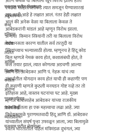
आणि केवळ या बिलाला खूप विरोध झाला होता 
घनश्याम पाटील लेखमाला
एवढ्या माहितीपलीकडे त्यात समजून घेण्यासारखं 
खूप काही आहे हे लक्षात आलं. नंतर हेही लक्षात 
अनुभवकथन
आलं की अनेक वेळा या बिलाला केवळ ते 
कथा
आंबेडकरांनी मांडलं आहे म्हणून विरोध झाला. 
इतिहास
अन्यथा  किमान स्त्रियांनी तरी या बिलाला विरोध 
केला नसता कारण यातील सर्व तरतुदी या 
लाडोबा
स्त्रियांच्याच भल्यासाठी होत्या. म्हणूनच हे हिंदू कोड 
ललित
बिल म्हणजे नेमकं काय होतं, कशासंबंधी होतं, ते 
आर्थिक
कसं तयार झालं, त्यात कोणत्या अडचणी आल्या 
शिक्षण विचार
आणि डॉ. आंबेडकर आणि पं. नेहरू यांचं त्या 
संदर्भातील योगदान काय होतं याची ही कहाणी! पण 
कविता
ही कहाणी म्हणजे कुठली मनघडन गोष्ट नव्हे तर तो 
आरोग्य
इतिहास आहे, वास्तव घटनांचा पट आहे. मुख्य 
पुस्तक परिचय
म्हणजे बाबासाहेब आंबेडकर यांच्या राजकीय 
कारकिर्दीतला हा एक महत्त्वाचा लढा आहे. ज्या 
विशेष लेख
विधेयकामुळे पुराणमतवादी हिंदू आणि डॉ. आंबेडकर 
व्यक्तिविशेष
यांच्यातील संघर्ष पुन्हा उफाळून आला, ज्या बिलामुळे 
घनश्याम पाटील लेखमाला
स्वतंत्र भारतातील पहिलं मंत्रिमंडळ दुभंगलं, ज्या 