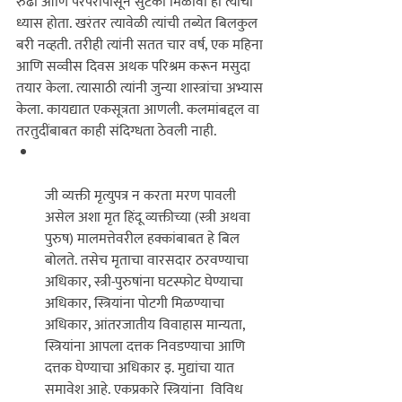
रुढी आणि परंपरांपासून सुटका मिळावी हा त्यांचा 
ध्यास होता. खरंतर त्यावेळी त्यांची तब्येत बिलकुल 
बरी नव्हती. तरीही त्यांनी सतत चार वर्ष, एक महिना 
आणि सव्वीस दिवस अथक परिश्रम करून मसुदा 
तयार केला. त्यासाठी त्यांनी जुन्या शास्त्रांचा अभ्यास 
केला. कायद्यात एकसूत्रता आणली. कलमांबद्दल वा 
तरतुदींबाबत काही संदिग्धता ठेवली नाही. 
जी व्यक्ती मृत्युपत्र न करता मरण पावली 
असेल अशा मृत हिंदू व्यक्तीच्या (स्त्री अथवा 
पुरुष) मालमत्तेवरील हक्कांबाबत हे बिल 
बोलते. तसेच मृताचा वारसदार ठरवण्याचा 
अधिकार, स्त्री-पुरुषांना घटस्फोट घेण्याचा 
अधिकार, स्त्रियांना पोटगी मिळण्याचा 
अधिकार, आंतरजातीय विवाहास मान्यता, 
स्त्रियांना आपला दत्तक निवडण्याचा आणि 
दत्तक घेण्याचा अधिकार इ. मुद्यांचा यात 
समावेश आहे. एकप्रकारे स्त्रियांना  विविध 