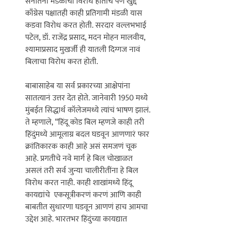
सनातनी मंडळींचा विरोध होताच पण खुद्द 
काँग्रेस पक्षातही काही प्रतिगामी मंडळी यास 
कडवा विरोध करत होती. सरदार वल्लभभाई 
पटेल, डॉ. राजेंद्र प्रसाद, मदन मोहन मालवीय, 
श्यामाप्रसाद मुखर्जी ही यातली दिग्गज नावं 
बिलाचा विरोध करत होती. 

बाबासाहेब या सर्व प्रकारच्या आक्षेपांना 
सातत्यानं उत्तर देत होते. जानेवारी 1950 मध्ये 
मुंबईत सिद्धार्थ कॉलेजमध्ये त्यांचं भाषण झालं. 
ते म्हणाले, ‘‘हिंदू कोड बिल म्हणजे काही तरी 
हिंदुंमध्ये आमूलाग्र बदल घडवून आणणारं फार 
क्रांतिकारक काही आहे असं समजणं चूक 
आहे. प्रगतीचे नवे मार्ग हे बिल चोखाळत 
असलं तरी सर्व जुन्या चालीरीतींना हे बिल 
विरोध करत नाही. काही शाखांमध्ये हिंदू 
कायद्यांचे  एकसूत्रीकरणं करणं आणि काही 
बाबतीत सुधारणा घडवून आणणं हाच आमचा 
उद्देश आहे. भारतभर हिंदुंच्या कायद्यात 