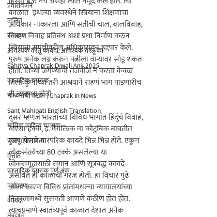
हिस्सा देऊ नये असेही त्यात नमूद केले होते. त्या 
प्रवासवर्णन
काळात  इथल्या व्यवस्थेने स्त्रियांना शिक्षणाचा 
ललित
अधिकार नाकारला आणि सतीची चाल, बालविवाह, 
विधवा विवाह प्रतिबंध अशा प्रथा निर्माण करुन 
रसग्रहण
स्त्रियांना संपत्तीवरील अधिकारातून हद्दपार केले. 
आवश्यक वस्तू कायदा, आवश्यक वस्तू का
पुरुष अनेक लग्न करुन पत्नीला वार्‍यावर सोडू शकत 
Sahitya Chaprak Diwali Ank 2025
होता. तिच्या जगण्याची तजवीज न करता केवळ 
साप्ताहिक चपराक
तिला कुणाच्या तरी आश्रयाने राहणं भाग पाडणारीच 
ही व्यवस्था होती. 

माध्यमांची दखल | Chaprak in News
Sant Mahipati English Translation
दुसरं म्हणजे भारताच्या विविध भागांत हिंदुंचे विवाह, 
मासिक साहित्य चपराक
वारसा हक्क, इ. वैयक्तिक वा कौटुंबिक बाबतीत 
लागू होणारे पारंपरिक कायदे भिन्न भिन्न होते. एकूण 
सुजाण पालकत्व
लोकसंख्येच्या 80 टक्के असलेल्या या 
वृत्तांत
लोकसमूहासाठी समान आणि सूत्रबद्ध कायदे 
साप्ताहिक चपराक पूर्ण अंक
असावेत ही काळाची गरज होती. हा विचार पुढे 
पर्यावरण
आला कारण विविध प्रांतांमधल्या न्यायालयांच्या 
निकालांमध्ये सुसंगती आणणे कठीण होत होतं. 
कायदा
त्याचप्रमाणे स्वातंत्र्यपूर्व काळात देशात अनेक 
तंत्रज्ञान