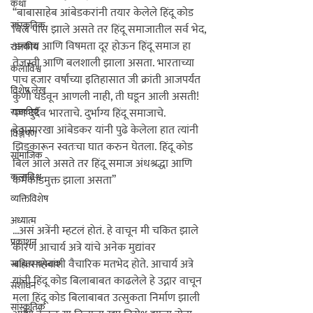
कथा
‘‘बाबासाहेब आंबेडकरांनी तयार केलेले हिंदू कोड 
सांस्कृतिक
बिल पास झाले असते तर हिंदू समाजातील सर्व भेद, 
अन्याय आणि विषमता दूर होऊन हिंदू समाज हा 
राजकीय
तेजस्वी आणि बलशाली झाला असता. भारताच्या 
कलाविश्व
पाच हजार वर्षांच्या इतिहासात जी क्रांती आजपर्यंत 
विशेष लेख
कुणी घडवून आणली नाही, ती घडून आली असती! 
राजकीय
पण दुर्दैव भारताचे. दुर्भाग्य हिंदू समाजाचे. 
देवासारखा आंबेडकर यांनी पुढे केलेला हात त्यांनी 
विश्लेषण
झिडकारून स्वतःचा घात करुन घेतला. हिंदू कोड 
सामाजिक
बिल आले असते तर हिंदू समाज अंधश्रद्धा आणि 
कलाविश्व
कर्मकांडमुक्त झाला असता’’ 
व्यक्तिविशेष
अध्यात्म
...असं अत्रेंनी म्हटलं होतं. हे वाचून मी चकित झाले 
प्रकाशन
कारण आचार्य अत्रे यांचे अनेक मुद्यांवर 
बाबासाहेबांशी वैचारिक मतभेद होते. आचार्य अत्रे 
साहित्य चपराक
यांनी हिंदू कोड बिलाबाबत काढलेले हे उद्गार वाचून 
संशोधन
मला हिंदू कोड बिलाबाबत उत्सुकता निर्माण झाली 
सांस्कृतिक