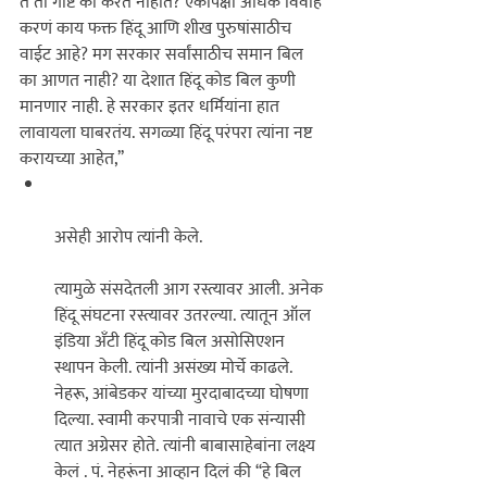
ते ती गोष्ट का करत नाहीत? एकापेक्षा अधिक विवाह 
करणं काय फक्त हिंदू आणि शीख पुरुषांसाठीच 
वाईट आहे? मग सरकार सर्वांसाठीच समान बिल 
का आणत नाही? या देशात हिंदू कोड बिल कुणी 
मानणार नाही. हे सरकार इतर धर्मियांना हात 
लावायला घाबरतंय. सगळ्या हिंदू परंपरा त्यांना नष्ट 
करायच्या आहेत,’’ 
असेही आरोप त्यांनी केले. 

त्यामुळे संसदेतली आग रस्त्यावर आली. अनेक 
हिंदू संघटना रस्त्यावर उतरल्या. त्यातून ऑल 
इंडिया अँटी हिंदू कोड बिल असोसिएशन 
स्थापन केली. त्यांनी असंख्य मोर्चे काढले. 
नेहरू, आंबेडकर यांच्या मुरदाबादच्या घोषणा 
दिल्या. स्वामी करपात्री नावाचे एक संन्यासी 
त्यात अग्रेसर होते. त्यांनी बाबासाहेबांना लक्ष्य 
केलं . पं. नेहरूंना आव्हान दिलं की ‘‘हे बिल 