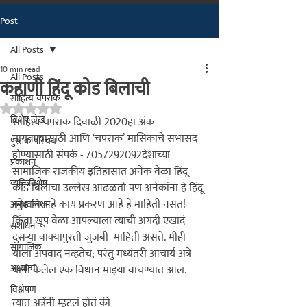
Post
मराठीतील अग्रगण्य प्रकाशन
संस्था
All Posts
२००२ पासून...
10 min read
All Posts
कहाणी हिंदू कोड बिलाची
साहित्य चपराक
Rated NaN out of 5 stars.
विशेष लेख
साहित्य चपराक दिवाळी 2020
हा अंक 
मागवण्यासाठी आणि ‘चपराक’ मासिकाचे सभासद 
पुस्तक परिचय
होण्यासाठी संपर्क - 7057292092
देशाच्या
प्रकाशन
सामाजिक राजकीय इतिहासात अनेक वेळा हिंदू 
व्यक्तिविशेष
कोड बिलाचा उल्लेख आढळतो पण अनेकांना हे हिंदू 
कोड बिल हे काय प्रकरण आहे हे माहिती नसतं! 
अनुभवकथन
किंवा खूप वेळा आपल्याला त्याची अगदी एखादं 
संशोधन
दुसर्‍या वाक्यापुरती जुजबी  माहिती असते. मीही 
सामाजिक
याला अपवाद नव्हतेच; परंतु मध्यंतरी आचार्य अत्रे 
अध्यात्म
यांनी केलेलं एक विधान माझ्या वाचण्यात आलं. 
विश्लेषण
त्यात अत्रेंनी म्हटलं होतं की 