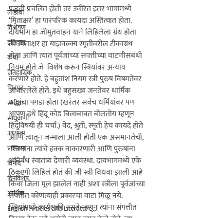
पद्धती प्रचलित होती तर उर्वरित इतर भागांमध्ये 
लाडोबा
‘मिताक्षर’ हा पारंपरिक कायदा अस्तित्वात होता. 
विश्लेषण
दायभाग हा जीमुतवाहन याने लिहिलेला ग्रंथ होता 
इतिहास
तर मिताक्षर हा याज्ञवल्क्य स्मृतीवरील टीकाग्रंथ 
होता आणि त्यात पूर्वजांच्या संपत्तीच्या वाटणीसंबंधी 
कथा
नियम होते जे  विशेष करून स्त्रियांवर अन्याय 
ऎतिहासिक
करणारे होते. हे बहुतांश नियम स्त्री पुरुष विषमतेवर 
चित्रपट
आधारलेले होते. इथे बहुसंख्य जनतेवर धार्मिक 
श्रद्धांचा पगडा होता (खरंतर सर्वच धर्मियांवर पण 
समीक्षा
आपण इथे हिंदू कोड बिलाबाबत बोलतोय म्हणून 
साधुवाणी
हिंदुंविषयी ही चर्चा.) वेद, श्रुती, स्मृती हेच कायदे होते 
अध्यात्म
आणि त्यातून जन्माला आली होती एक असमानतेची, 
प्रकाशन
 स्त्रियांना त्यांचे हक्क नाकारणारी आणि पुरुषांना 
अनिर्बंध स्वातंत्र्य देणारी व्यवस्था. दायभागमध्ये एके 
विनोद
ठिकाणी लिहिलं होतं की जी स्त्री विधवा झाली आहे 
दिनविशेष
किंवा जिला मूल झालेलं नाही अशा स्त्रीला पूर्वजांच्या 
आर्थिक
संपत्तीत कोणत्याही प्रकारचा वाटा मिळू नये. 
स्त्रियांमध्ये कार्यशक्ती नसते म्हणून त्यांना संपत्तीत 
English Articles and Literature ...