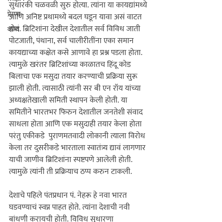
सुधारकी चळवळी सुरु होत्या. त्यांना या कायद्यांमध्ये 
प्रेरणा
आणि अनिष्ट प्रथामध्ये बदल घडून यावा असं वाटत 
होतं. ब्रिटिशांना देखील देशातील सर्व विविध जाती 
व्यंग्य
पोटजाती, पंथाना, सर्व चालीरीतींना एका समान 
कायद्याच्या कक्षेत कसे आणावे हा प्रश्न पडला होता. 
त्यामुळे खरंतर ब्रिटिशांच्या काळातच हिंदू कोड 
बिलाचा एक मसुदा तयार करण्याची प्रक्रिया सुरू 
झाली होती. त्यासाठी त्यांनी सर बी एन रॉय यांच्या 
अध्यक्षतेखाली समिती स्थापन केली होती. या 
समितीने भारतभर फिरुन देशातील जनतेशी संवाद 
साधला होता आणि एक मसुदाही तयार केला होता 
परंतु एकीकडे  पुराणमतवादी लोकानी त्याला विरोध 
केला तर दुसरीकडे भारताला स्वातंत्र्य द्यावं लागणार 
याची जाणीव ब्रिटिशांना स्पष्टपणे आलेली होती. 
त्यामुळे त्यांनी ती प्रक्रियाच ठप्प करुन टाकली. 

देशाचे पहिले पंतप्रधान पं. नेहरू हे नवा भारत 
घडवण्याचं स्वप्न पाहत होते. त्यांना देशाची नवी 
बांधणी करायची होती. विविध सुधारणा 