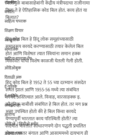
राजकीय
बिलामुळे बाबासाहेबांनी केंद्रीय मंत्रीपदाचा राजीनामा 
दिला ते हे ऐतिहासिक कोड बिल होतं. काय होतं या 
कविता
बिलात? 

साहित्य चपराक
शिक्षण विचार
हिंदू कोड बिल हे हिंदू लोक समूहांच्यासाठी 
सांस्कृतिक
समानरूप कायदे करण्यासाठी तयार केलेलं बिल 
सामाजिक
होतं आणि विशेषतः त्यात स्त्रियांना समान हक्क 
साहित्य चपराक ऍप
मिळावेत याची विशेष काळजी घेतली गेली होती. 
ऑडिओबुक
दिवाळी अंक
हिंदू कोड बिल हे 1952 ते 55 च्या दरम्यान संसदेत 
ई-पुस्तके
संमत झालं आणि 1955-56 मध्ये त्या संबंधित 
ई-मासिके
कायदे अस्तित्वात आले. विवाह, वारसाहक्क इ. 
कौटुंबिक बाबींशी संबंधित हे बिल होतं. तर मग प्रश्न 
सभासद व्हा
असा उपस्थित होतो की हे बिल किंवा कायदे 
आरोग्य
येण्यापूर्वी भारतात काय परिस्थिती होती? त्या 
ऑडिओ / व्हिडीओ ब्लॉग
संदर्भात भारतात साधारणपणे दोन पद्धती प्रचलित 
होत्या. एकतर बंगाल आणि आसाममध्ये दायभाग ही 
अनुभवकथन