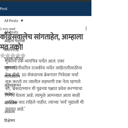
Post
मराठीतील अग्रगण्य प्रकाशन
संस्था
All Posts
२००२ पासून...
2 min read
All Posts
काँग्रेसवालेच सांगताहेत, आम्हाला
साहित्य चपराक
मत नको!
विशेष लेख
Rated NaN out of 5 stars.
पुस्तक परिचय
नुकतंच
 एक व्यंगचित्र चर्चेत आलं. एका 
प्रकाशन
वृत्तवाहिनीवरील राजकीय चर्चेत जाहिरातीसाठीचा 
ब्रेक होतो. 30 सेकंदाच्या ब्रेकनंतर निवेदक चर्चा 
व्यक्तिविशेष
सुरू करतो तर त्यातील सहभागी एक नेता म्हणतो 
अनुभवकथन
की,
 ‘ब्रेकदरम्यान मी पुढच्या पक्षात प्रवेश करण्याचा 
संशोधन
निर्णय घेतला आहे. त्यामुळे आमच्यात आता काही 
तात्त्विक वाद राहिले नाहीत. त्यांच्या ‘सर्व’ मुद्यांशी मी 
सामाजिक
सहमत आहे.’
अध्यात्म
विश्लेषण