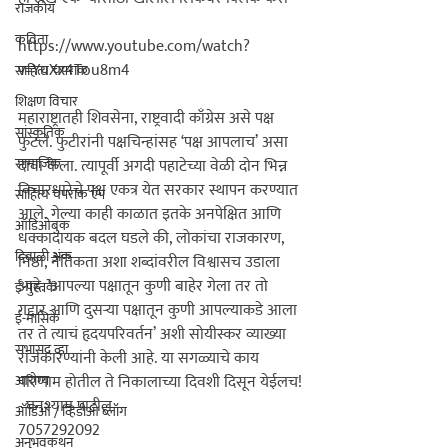
राजकीय
कविता
https://www.youtube.com/watch?
v=YuXx4Tou8m4

साहित्य चपराक
शिक्षण विचार
महाराष्ट्रातही शिवसेना, राष्ट्रवादी काँग्रेस असे पक्ष 
सांस्कृतिक
फुटले. फुटीरांनी पक्षचिन्हांसह 
‘पक्ष आपलाच’
 असा 
सामाजिक
दावा केला. त्यापूर्वी अगदी पहाटेच्या वेळी दोन भिन्न 
विचारधारेचे पक्ष एकत्र येत सरकार स्थापन करण्यात 
साहित्य चपराक ऍप
आले. गेल्या काही काळात इतके अनपेक्षित आणि 
ऑडिओबुक
धक्कादायक बदल घडले की, लोकांचा राजकारण, 
दिवाळी अंक
निष्ठा, नैतिकता अशा शब्दांवरील विश्वासच उडाला 
आहे.
 ‘आपल्या पक्षातून कुणी बाहेर गेला तर तो 
ई-पुस्तके
गद्दार आणि दुसर्‍या पक्षातून कुणी आपल्याकडे आला 
ई-मासिके
तर ते त्याचं हृदयपरिवर्तन’
 अशी सोयीस्कर व्याख्या 
सभासद व्हा
राजकारण्यांनी केली आहे. या सगळ्याचे काय 
आरोग्य
परिणाम होतील ते निकालाच्या दिवशी दिसून येईलच!

- 
घनश्याम पाटील
ऑडिओ / व्हिडीओ ब्लॉग
7057292092

अनुभवकथन