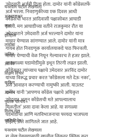
उमेदवारी अर्जही दिला होता. दामोर यांनी काँग्रेसतर्फे 
घनश्याम पाटील लेखमाला
अर्ज भरला. निवडणुकीच्या एक दिवस आधी 
अनुभवकथन
काँग्रेसची भारत आदिवासी पक्षासोबत आघाडी 
कथा
झाली. मग आघाडीच्या वतीने राजकुमार रौत या 
उमेदवाराने उमेदवारी अर्ज भरल्याने दामोर यांना 
इतिहास
माघार घेण्यास सांगण्यात आले. दामोर यांनी मात्र 
लाडोबा
गायब होत निवडणूक कार्यालयाकडे पाठ फिरवली. 
ललित
या सगळ्या घडामोडींमुळे इथून तिरंगी लढत झाली.
आर्थिक
काँग्रेसवर त्यांच्याच पक्षाचे उमेदवार अरविंद दामोर 
शिक्षण विचार
यांच्या विरूद्ध प्रचार करत ‘काँग्रेसला मते देऊ नका’, 
कविता
असे आवाहन करण्याची नामुष्की आली. याउलट 
दामोर यांनी ‘आपणच काँग्रेस पक्षाचे अधिकृत 
आरोग्य
उमेदवार असून काँग्रेसची मते आपल्यालाच 
पुस्तक परिचय
मिळतील’ असा दावा केला आहे. या सगळ्या 
विशेष लेख
घडमोडीचा आणि मतविभाजनाचा फायदा भाजपला 
व्यक्तिविशेष
होईल, असे सांगितले जात आहे.

घनश्याम पाटील लेखमाला
हा लेख ऐकण्यासाठी खालील लिंकवर क्लिक करा 