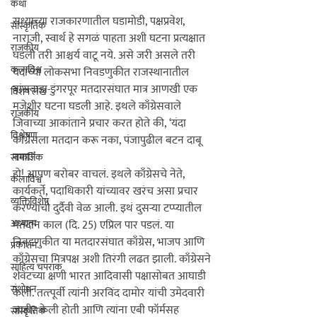
कथा
सध्याच्या राजकारणातील घडामोडी, पक्षप्रवेश, 
सांस्कृतिक
नाराजी, स्वार्थ हे सगळं पाहता अशी घटना प्रत्यक्षात 
राजकीय
घडली तरी आश्चर्य वाटू नये. असे जरी असले तरी 
कलाविश्व
यंदाच्या लोकसभा निवडणुकीत राजस्थानातील 
बांसवाडा-डुंगरपूर मतदारसंघात मात्र आणखी एक 
विशेष लेख
मजेशीर घटना घडली आहे. इथले काँग्रेसवाले 
राजकीय
जिवाच्या आकांताने प्रचार करत होते की, 
‘यंदा 
विश्लेषण
काँग्रेसला मतदान करू नका, पंजापुढील बटन दाबू 
नका!’
सामाजिक
हो! आपण बरोबर वाचलं. इथले काँग्रेसचे नेते, 
कलाविश्व
कार्यकर्ते, पदाधिकारी यांच्यावर खरंच असा प्रचार 
व्यक्तिविशेष
करण्याची दुर्दैवी वेळ आली. इथं दुसर्‍या टप्प्यातील 
अध्यात्म
मतदान काल (दि. 25) एप्रिल पार पडलं. या 
निवडणुकीत या मतदारसंघात काँग्रेस, भाजप आणि 
प्रकाशन
काँग्रेसचा मित्रपक्ष अशी तिरंगी लढत झाली. काँग्रेसने 
साहित्य चपराक
शेवटच्या क्षणी भारत आदिवासी पक्षासोबत आघाडी 
संशोधन
केली. तत्त्पूर्वी त्यांनी अरविंद दामोर यांची उमेदवारी 
जाहीर केली होती आणि त्यांना एबी फॉर्मसह 
सांस्कृतिक