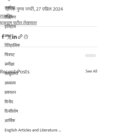
लाडोबा
दैनिक पुण्य नगरी, 27 एप्रिल 2024
राजकीय
विश्लेषण
घनश्याम पाटील लेखमाला
इतिहास
कथा
ऎतिहासिक
चित्रपट
समीक्षा
Recent Posts
See All
साधुवाणी
अध्यात्म
प्रकाशन
विनोद
दिनविशेष
आर्थिक
English Articles and Literature ...