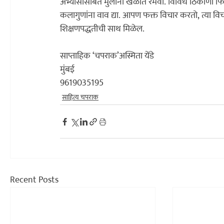
अभ्यासासोबत मुलांना खेळात रमवा. विविध ठिकाणी फिरायल
कलागुणांना वाव द्या. आपण फक्त विचार करतो, त्या व
शिक्षणपद्धतीची साथ मिळेल.

साप्ताहिक ‘चपराक’
अस्मिता येंडे
मुंबई

9619035195
साहित्य चपराक
Recent Posts