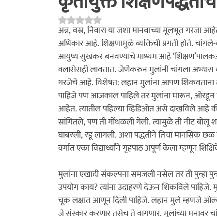
कृतीयुक्त शिक्षणपद्धती
Rated NaN out of 5 stars.
अध्यात्म
प्रकाशन
साहित्य चपराक
संशोधन
सांस्कृति
अन्न, वस्र, निवारा या जशा मानवाच्या मूलभूत गरजा आहे
अधिकार आहे. शिक्षणामुळे व्यक्तिची प्रगती होते. चां
आयुष्य सुखकर बनवण्याचे माध्यम आहे ‘शिक्षण’
पालक
क्लासेसही लावतात. जेणेेकरुन मुलांनी चांगला अभ्यास क
गरजेचे आहे. विशेषत: लहान मुलांना आपण शिकवताना त्या
पाहिजे पण आजकाल पाहिले तर मुलांना मारून, ओरडून 
आहेत. त्यातील पहिल्या व्हिडिओत असे दाखविले आहे की
सांगितले, पण ती गोंधळली गेली. त्यामुळे ती नीट बोलू 
घाबरली, रडू लागली. अशा पद्धतीने तिचा मानसिक छळ सु
वर्गात एका विद्यार्थ्यांने गृहपाठ अपूर्ण केला म्हणून शिक
मुलांना एखादी संकल्पना समजली नसेल तर ती पुन्हा पुन
उपयोग काय? त्यांना उदाहरणे देऊन शिकविले पाहिजे. मुल
चूक लक्षात आणून दिली पाहिजे. लहान मुले म्हणजे ओल्य
जे संस्कार करणार तसेच ते वागणार. मुलांच्या मनावर चांग