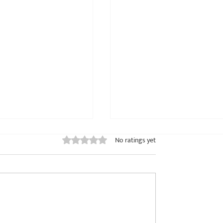
Rated 0 out of 5 stars.
No ratings yet
शांतता... पुढे युद्ध चालू आहे!
ाऱ्यांची आणि न वाचलेल्या