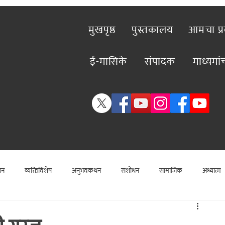
मुखपृष्ठ
पुस्तकालय
आमचा प्
ई-मासिके
संपादक
माध्यमा
शन
व्यक्तिविशेष
अनुभवकथन
संशोधन
सामाजिक
अध्यात्म
विशेष लेख
राजकीय
विश्लेषण
सामाजिक
कलाविश्व
व्यक्