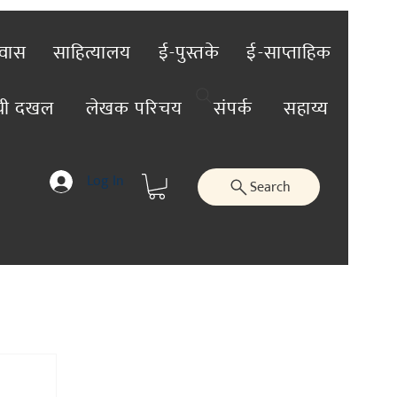
रवास
साहित्यालय
ई-पुस्तके
ई-साप्ताहिक
ंची दखल
लेखक परिचय
संपर्क
सहाय्य
Log In
Search
तिविशेष