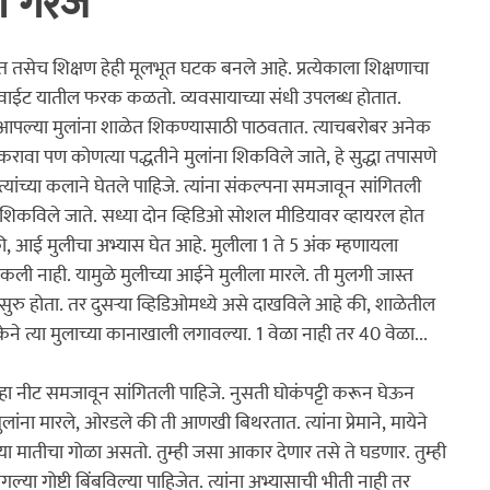
ची गरज
क
घनश्याम पाटील लेखमाला
अनुभवकथन
कथा
इतिहास
त तसेच शिक्षण हेही मूलभूत घटक बनले आहे. प्रत्येकाला शिक्षणाचा 
गले-वाईट यातील फरक कळतो. व्यवसायाच्या संधी उपलब्ध होतात. 
आपल्या मुलांना शाळेत शिकण्यासाठी पाठवतात. त्याचबरोबर अनेक 
रावा पण कोणत्या पद्धतीने मुलांना शिकविले जाते, हे सुद्धा तपासणे 
ंच्या कलाने घेतले पाहिजे. त्यांना संकल्पना समजावून सांगितली 
शिकविले जाते. सध्या दोन व्हिडिओ सोशल मीडियावर व्हायरल होत 
, आई मुलीचा अभ्यास घेत आहे. मुलीला 1 ते 5 अंक म्हणायला 
शकली नाही. यामुळे मुलीच्या आईने मुलीला मारले. ती मुलगी जास्त 
रु होता. तर दुसर्‍या व्हिडिओमध्ये असे दाखविले आहे की, शाळेतील 
्षिकेने त्या मुलाच्या कानाखाली लगावल्या. 1 वेळा नाही तर 40 वेळा...

्हा नीट समजावून सांगितली पाहिजे. नुसती घोकंपट्टी करून घेऊन 
ांना मारले, ओरडले की ती आणखी बिथरतात. त्यांना प्रेमाने, मायेने 
ा मातीचा गोळा असतो. तुम्ही जसा आकार देणार तसे ते घडणार. तुम्ही 
ल्या गोष्टी बिंबविल्या पाहिजेत. त्यांना अभ्यासाची भीती नाही तर 