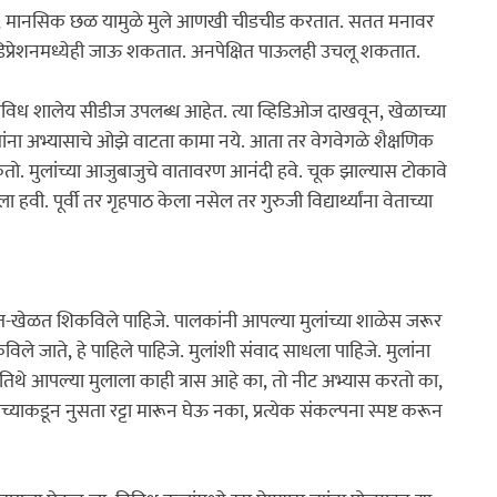
हाण, मानसिक छळ यामुळे मुले आणखी चीडचीड करतात. सतत मनावर 
डिप्रेशनमध्येही जाऊ शकतात. अनपेक्षित पाऊलही उचलू शकतात.

विध शालेय सीडीज उपलब्ध आहेत. त्या व्हिडिओज दाखवून, खेळाच्या 
यांना अभ्यासाचे ओझे वाटता कामा नये. आता तर वेगवेगळे शैक्षणिक 
कतो. मुलांच्या आजुबाजुचे वातावरण आनंदी हवे. चूक झाल्यास टोकावे 
ी. पूर्वी तर गृहपाठ केला नसेल तर गुरुजी विद्यार्थ्यांना वेताच्या 
हसत-खेळत शिकविले पाहिजे. पालकांनी आपल्या मुलांच्या शाळेस जरूर 
विले जाते, हे पाहिले पाहिजे. मुलांशी संवाद साधला पाहिजे. मुलांना 
िथे आपल्या मुलाला काही त्रास आहे का, तो नीट अभ्यास करतो का, 
ंच्याकडून नुसता रट्टा मारून घेऊ नका, प्रत्येक संकल्पना स्पष्ट करून 