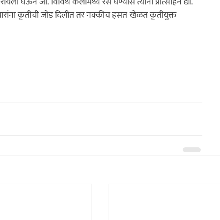
ा घेऊन जा. विविध कलांमध्ये रस घेण्यास त्यांना प्रोत्साहन द्या. 
िचारांना कृतीची जोड दिलीत तर नक्कीच हसत-खेळत कृतीयुक्त 