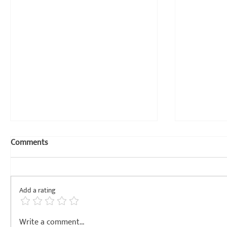
Comments
Add a rating
साहित्य चपराक मासिक एप्रिल २०२६
गोष्ट न वाचण
Write a comment...