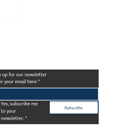
the First to Know
n up for our newsletter
er your email here
*
Yes, subscribe me 
Subscribe
to your 
newsletter.
*