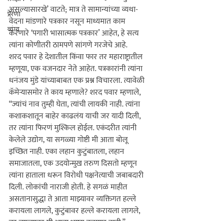
असल्यासारखे’ वाटते; मात्र ते सामान्यांच्या व्यथा-
प्रेरणा
वेदना मांडणारे पत्रकार नसून माध्यमात काम 
व्यंग्य
करणारे ‘पगारी भासात्मक पत्रकार’ आहेत, हे सत्य 
त्यांना कोणीतरी ठामपणे सांगणे गरजेचे आहे.
शरद पवार हे देशातील किंवा फार तर महाराष्ट्रातील 
म्हणूया, एक वजनदार नेते आहेत. पत्रकारांनी त्यांना 
धनंजय मुंडे यांच्याबाबत एक प्रश्न विचारला. त्यावेळी 
कॅमेऱ्यासमोर ते काय म्हणाले? 
शरद पवार म्हणाले, 
“ज्यांचं नाव तुम्ही घेता, त्यांची लायकी नाही. त्यांना 
कशाकशातून बाहेर काढलंय याची जर यादी दिली, 
तर त्यांना फिरणं मुश्किल होईल.
 एकंदरीत त्यांनी 
केलेले उद्योग, या सगळ्या गोष्टी मी आता बोलू 
इच्छित नाही. एका लहान कुटुंबातला, लहान 
समाजातला, एक उदयोन्मुख तरुण दिसतो म्हणून 
त्यांना हाताला धरून विरोधी पक्षनेत्याची जबाबदारी 
दिली. लोकांची नाराजी होती. हे सगळं माहीत 
असतानासुद्धा ते आता माझ्यावर व्यक्तिगत हल्ले 
करायला लागले, कुटुंबावर हल्ले करायला लागले, 