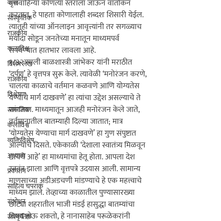
वृत्तवाहिन्या कोणत्या स्तराला जाऊन वार्तांकन 
कथा
करतात, हे पाहता कोणालाही शब्दशः शिसारी येईल. 
सांस्कृतिक
त्यातही यांच्या ऑनलाइन आवृत्त्यांनी तर सगळ्याच 
राजकीय
मर्यादा सोडून जनतेच्या मनातून माध्यमपर्व 
कलाविश्व
संपवण्यात हातभार लावला आहे.
१८३२ साली बाळशास्त्री जांभेकर यांनी मराठीत 
विशेष लेख
‘दर्पण’ हे वृत्तपत्र सुरू केले. त्यावेळी ‘मनोरंजन करणे, 
राजकीय
चालत्या काळाचे वर्तमान कळवणे आणि योग्यतेस 
विश्लेषण
येण्याचे मार्ग दाखवणे’ हा त्यांचा उद्देश असल्याचे ते 
सांगतात. माध्यमातून आजही मनोरंजन केले जाते, 
सामाजिक
वर्तमानातील बातम्याही दिल्या जातात; मात्र 
कलाविश्व
‘योग्यतेस येण्याचा मार्ग दाखवणे’ हा गुण संपुष्टात 
व्यक्तिविशेष
आल्याचे दिसते. एकेकाळी ‘देशाला स्वातंत्र्य मिळवून 
अध्यात्म
द्यायचे आहे’ हा माध्यमांचा हेतू होता. आपला देश 
स्वतंत्र झाला आणि वृत्तपत्रे उदयास आली. सामान्य 
प्रकाशन
माणसाच्या अडीअडचणी मांडण्याचे हे एक महत्त्वाचे 
साहित्य चपराक
माध्यम झाले. तेव्हाच्या काळातील पुण्यासारख्या 
संशोधन
छोट्या शहरातील भाजी मंडई हासुद्धा बातम्यांचा 
विषय होऊ शकतो, हे नानासाहेब परूळेकरांनी 
सांस्कृतिक