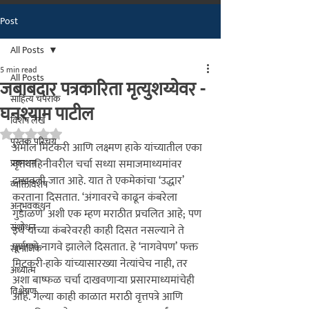
Post
मराठीतील अग्रगण्य प्रकाशन
संस्था
All Posts
२००२ पासून...
5 min read
All Posts
जबाबदार पत्रकारिता मृत्युशय्येवर -
साहित्य चपराक
घनश्याम पाटील
विशेष लेख
Rated NaN out of 5 stars.
पुस्तक परिचय
अमोल मिटकरी आणि लक्ष्मण हाके यांच्यातील एका 
प्रकाशन
वृत्तवाहिनीवरील चर्चा सध्या समाजमाध्यमांवर 
दाखवली जात आहे. यात ते एकमेकांचा ‘उद्धार’ 
व्यक्तिविशेष
करताना दिसतात. ‘अंगावरचे काढून कंबरेला 
अनुभवकथन
गुंडाळणे’ अशी एक म्हण मराठीत प्रचलित आहे; पण 
संशोधन
इथे यांच्या कंबरेवरही काही दिसत नसल्याने ते 
पूर्णपणे नागवे झालेले दिसतात. हे ‘नागवेपण’ फक्त 
सामाजिक
मिटकरी-हाके यांच्यासारख्या नेत्यांचेच नाही, तर 
अध्यात्म
अशा बाष्फळ चर्चा दाखवणाऱ्या प्रसारमाध्यमांचेही 
विश्लेषण
आहे. गेल्या काही काळात मराठी वृत्तपत्रे आणि 