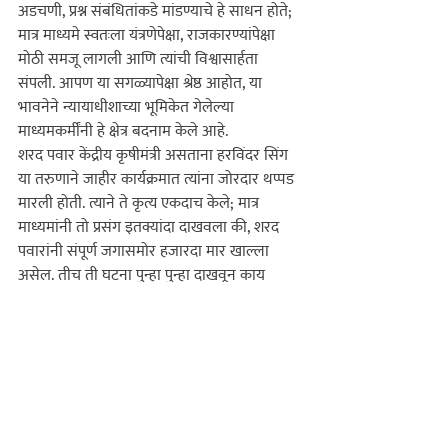
अडचणी, प्रश्न संबंधितांकडे मांडण्याचे हे साधन होते; 
मात्र माध्यमे स्वतःला यंत्रणेपेक्षा, राजकारण्यांपेक्षा 
मोठी समजू लागली आणि त्यांची विश्वासार्हता 
संपली.
 आपण या सगळ्यापेक्षा श्रेष्ठ आहोत, या 
भावनेने न्यायाधीशाच्या भूमिकेत गेलेल्या 
माध्यमकर्मींनी हे क्षेत्र बदनाम केले आहे.
शरद पवार केंद्रीय कृषीमंत्री असताना हरविंदर सिंग 
या तरुणाने जाहीर कार्यक्रमात त्यांना जोरदार थप्पड 
मारली होती. त्याने ते कृत्य एकदाच केले; मात्र 
माध्यमांनी तो प्रसंग इतक्यांदा दाखवला की, शरद 
पवारांनी संपूर्ण जगासमोर हजारदा मार खाल्ला 
असेल. तीच ती घटना पुन्हा पुन्हा दाखवून काय 
साध्य होत असावे? असे म्हणतात की, पत्रकारांच्या 
लेखणीत शाई कमी आणि घाई जास्त असते. त्यामुळे 
अनेकदा खातरजमा न करता चुकीच्या बातम्या 
निर्लज्जपणे दिल्या जातात. म्हणूनच मुद्रित आणि 
दृकश्राव्य माध्यमांसाठी काही आचारसंहिता ठरवणे, 
त्याचे तंतोतंत पालन केले जाणे गरजेचे आहे. ते झाले 
नाही, तर भविष्यातील अराजकापासून आपल्याला 