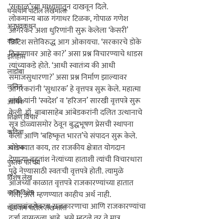
‘सकाळ’च्या माध्यमातून दाखवून दिले.
घनश्याम पाटील लेखमाला
लोकमान्य बाळ गंगाधर टिळक, गोपाळ गणेश 
अनुभवकथन
आगरकर अशा धुरिणांनी सुरू केलेला ‘केसरी’ 
कथा
ब्रिटिश सत्तेविरुद्ध आग ओकायचा. ‘सरकारचे डोके 
ठिकाणावर आहे का?’ असा प्रश्न विचारण्याचे धाडस 
इतिहास
त्यांच्याकडे होते. ‘आधी स्वातंत्र्य की आधी 
लाडोबा
समाजसुधारणा?’ असा प्रश्न निर्माण झाल्यावर 
ललित
आगरकरांनी ‘सुधारक’ हे वृत्तपत्र सुरू केले. महात्मा 
गांधी यांनी ‘स्वदेश’ व ‘हरिजन’ सारखी वृत्तपत्रे सुरू 
आर्थिक
केली. डॉ. बाबासाहेब आंबेडकरांनी दलित उत्थानाचे 
शिक्षण विचार
सूत्र डोळ्यासमोर ठेवून बुद्धभूषण प्रेसची स्थापना 
कविता
केली आणि ‘बहिष्कृत भारत’चे संपादन सुरू केले. 
थोडक्यात काय, तर राजकीय क्षेत्रात योगदान 
आरोग्य
देणाऱ्या बहुतांश नेत्यांच्या हाताशी त्यांची विचारधारा 
पुस्तक परिचय
पुढे नेण्यासाठी स्वतःची वृत्तपत्रे होती. त्यामुळे 
विशेष लेख
आजच्या काळात वृत्तपत्रे राजकारण्यांच्या हातात 
व्यक्तिविशेष
गेली, असे म्हणण्यात काहीच अर्थ नाही. 
वृत्तपत्रांबरोबरच राजकारणाचा आणि राजकारण्यांचा 
घनश्याम पाटील लेखमाला
दर्जा ढासळला आहे, असे म्हटले तर ते मात्र 