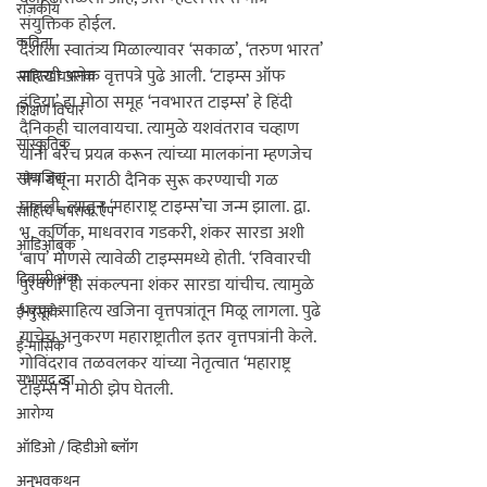
राजकीय
संयुक्तिक होईल.
कविता
देशाला स्वातंत्र्य मिळाल्यावर ‘सकाळ’, ‘तरुण भारत’ 
सारखी अनेक वृत्तपत्रे पुढे आली. ‘टाइम्स ऑफ 
साहित्य चपराक
इंडिया’ हा मोठा समूह ‘नवभारत टाइम्स’ हे हिंदी 
शिक्षण विचार
दैनिकही चालवायचा. त्यामुळे यशवंतराव चव्हाण 
सांस्कृतिक
यांनी बरेच प्रयत्न करून त्यांच्या मालकांना म्हणजेच 
सामाजिक
जैन बंधूंना मराठी दैनिक सुरू करण्याची गळ 
घातली. त्यातून ‘महाराष्ट्र टाइम्स’चा जन्म झाला. द्वा. 
साहित्य चपराक ऍप
भ. कर्णिक, माधवराव गडकरी, शंकर सारडा अशी 
ऑडिओबुक
‘बाप’ माणसे त्यावेळी टाइम्समध्ये होती. ‘रविवारची 
दिवाळी अंक
पुरवणी’ ही संकल्पना शंकर सारडा यांचीच. त्यामुळे 
भरपूर साहित्य खजिना वृत्तपत्रांतून मिळू लागला. पुढे 
ई-पुस्तके
याचेच अनुकरण महाराष्ट्रातील इतर वृत्तपत्रांनी केले. 
ई-मासिके
गोविंदराव तळवलकर यांच्या नेतृत्वात ‘महाराष्ट्र 
सभासद व्हा
टाइम्स’ने मोठी झेप घेतली.
आरोग्य
ऑडिओ / व्हिडीओ ब्लॉग
अनुभवकथन