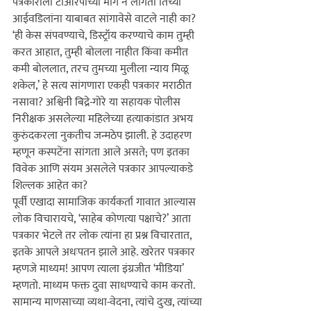
पत्रकाराला टीआरपीच्या मागे न लागता तिच्या 
आईवडिलांना याबाबत सांगावेसे वाटले नाही का? 
‘ही केस संपवण्याचे, डिस्ट्रॉय करण्याचे काम तुम्ही 
करत आहात, तुम्ही बोलला नाहीत किंवा कमीत 
कमी बोललात, तरच तुमच्या मुलीला न्याय मिळू 
शकेल,’ हे सत्य सांगणारा एकही पत्रकार मराठीत 
नसावा? 
अश्विनी बिद्रे-गोरे या सहायक पोलीस 
निरीक्षक असलेल्या महिलेच्या हत्याकांडात अभय 
कुरुंदकरला नुकतीच जन्मठेप झाली. हे उदाहरण 
म्हणून कस्पटेंना सांगता आले असते; पण इतका 
विवेक आणि संयम असलेले पत्रकार आपल्याकडे 
शिल्लक आहेत का?
पूर्वी एखादा सामाजिक कार्यकर्ता गावात आल्यास 
लोक विचारायचे, ‘साहेब कोणत्या पक्षाचे?’ आता 
पत्रकार भेटले तर लोक त्यांना हा प्रश्न विचारतात, 
इतके आपले अधःपतन झाले आहे. 
खरेतर पत्रकार 
म्हणजे माध्यम! आपण त्याला इंग्रजीत ‘मीडिया’ 
म्हणतो. माध्यम फक्त दुवा साधण्याचे काम करतो. 
सामान्य माणसाच्या व्यथा-वेदना, त्यांचे दुःख, त्यांच्या 