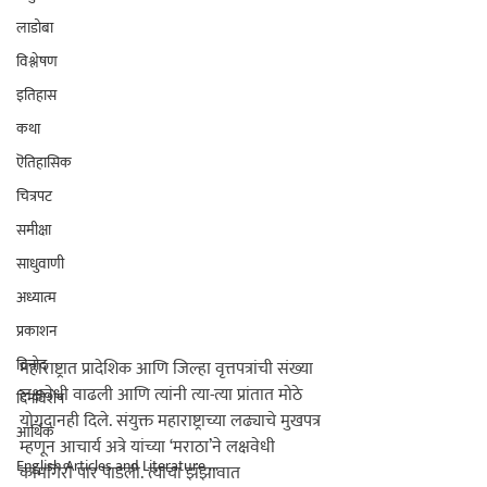
लाडोबा
विश्लेषण
इतिहास
कथा
ऎतिहासिक
चित्रपट
समीक्षा
साधुवाणी
अध्यात्म
प्रकाशन
विनोद
महाराष्ट्रात प्रादेशिक आणि जिल्हा वृत्तपत्रांची संख्या 
लक्षवेधी वाढली आणि त्यांनी त्या-त्या प्रांतात मोठे 
दिनविशेष
योगदानही दिले. संयुक्त महाराष्ट्राच्या लढ्याचे मुखपत्र 
आर्थिक
म्हणून आचार्य अत्रे यांच्या ‘मराठा’ने लक्षवेधी 
English Articles and Literature ...
कामगिरी पार पाडली. त्यांचा झंझावात 