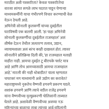
मराठीत अशी पत्रकारिता? केवळ पत्रकारितेचा 
वारसा सांगत सगळे लाभ पदरात पाडून घेणाऱ्या 
माध्यमकर्मींनी याचा गंभीरपणे विचार करण्याची वेळ 
येऊन ठेपली आहे.
अभिनेत्री सोनाली कुलकर्णी यांच्या दुबईतील 
घराविषयी एक बातमी आली. ‘हा पाहा अभिनेत्री 
सोनाली कुलकर्णीचा दुबईतील राजमहाल’ असं 
शीर्षक देऊन तेथील जलतरण तलाव, उद्यान, 
व्यायामशाळा असं बरंच काही दाखवलं होतं. त्यावर 
सोनालीने प्रतिक्रिया दिली की, ‘हा राजमहाल मलाही 
माहीत नाही. आमचा दुबईत टू बीएचके फ्लॅट मात्र 
आहे आणि तोच आमच्यासाठी आमचा राजमहाल 
आहे.’ मारली की नाही थोबाडीत? याला म्हणतात 
चपराक! मग माध्यमांनी असे उद्योग का करावेत?
महाराष्ट्रामध्ये नुकतेच वैष्णवी हगवणे प्रकरण घडले. 
शशांक हगवणे आणि त्याचे वडील राजेंद्र हगवणे 
यांना वैष्णवीच्या मृत्युप्रकरणी पोलिसांनी ताब्यात 
घेतले आहे. अशावेळी वैष्णवीच्या अवघ्या नऊ 
महिन्यांच्या बाळाचा ताबा त्यांच्या आई-वडिलांनी 