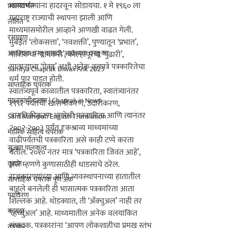
भल्याभल्यांना हादरवून सोडायचा. १ मे १९६० ला 
प्रवासवर्णन
महाराष्ट्र राज्याची स्थापना झाली आणि 
ललित
माध्यमांसमोरील आव्हाने आणखी वाढत गेली. 
रसग्रहण
मुंबईत ‘लोकसत्ता’, ‘नवशक्ती’, पुण्यातून ‘प्रभात’, 
आवश्यक वस्तू कायदा, आवश्यक वस्तू का
नाशिकचा ‘गावकरी’, कोल्हापूरचा ‘पुढारी’, 
साताऱ्याचा ‘ऐक्य’ अशी अनेक वृत्तपत्रे पत्रकारितेचा 
Sahitya Chaprak Diwali Ank 2025
धर्म पार पाडत होती.
साप्ताहिक चपराक
स्वातंत्र्यपूर्व काळातील पत्रकारिता, स्वातंत्र्यानंतर 
माध्यमांची दखल | Chaprak in News
१९९१ पर्यंतची खासगीकरण, उदारीकरण, 
जागतिकीकरण आलेली पत्रकारिता आणि त्यानंतर 
Sant Mahipati English Translation
२००२-२००३ पर्यंत दृकश्राव्य माध्यमांच्या 
मासिक साहित्य चपराक
वाढीपर्यंतची पत्रकारिता असे काही टप्पे करता 
सुजाण पालकत्व
येतील. २०१० नंतर मात्र ‘पत्रकारिता जिवंत आहे’, 
वृत्तांत
असे म्हणणे कुणासाठीही धाडसाचे ठरेल. 
राजकारण्यांच्या आणि व्यवस्थापनाच्या हातातील 
साप्ताहिक चपराक पूर्ण अंक
बाहुले बनलेली ही भासात्मक पत्रकारिता आता 
पर्यावरण
शिल्लक आहे. थोडक्यात, ती ‘ॲक्चुअल’ नाही तर 
कायदा
‘व्हर्च्युअल’ आहे. 
माध्यमातील अनेक वलयांकित 
संपादक, पत्रकारांना ‘आपण लोकशाहीचा प्रमुख स्तंभ 
तंत्रज्ञान