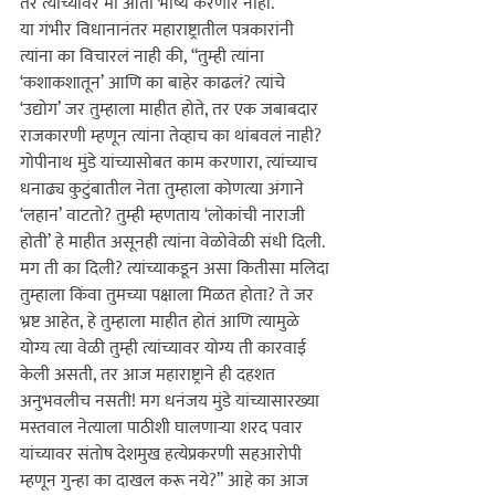
तर त्याच्यावर मी आता भाष्य करणार नाही.”
या गंभीर विधानानंतर महाराष्ट्रातील पत्रकारांनी 
त्यांना का विचारलं नाही की, “तुम्ही त्यांना 
‘कशाकशातून’ आणि का बाहेर काढलं? त्यांचे 
‘उद्योग’ जर तुम्हाला माहीत होते, तर एक जबाबदार 
राजकारणी म्हणून त्यांना तेव्हाच का थांबवलं नाही?
गोपीनाथ मुंडे यांच्यासोबत काम करणारा, त्यांच्याच 
धनाढ्य कुटुंबातील नेता तुम्हाला कोणत्या अंगाने 
‘लहान’ वाटतो? तुम्ही म्हणताय ‘लोकांची नाराजी 
होती’ हे माहीत असूनही त्यांना वेळोवेळी संधी दिली. 
मग ती का दिली? त्यांच्याकडून असा कितीसा मलिदा 
तुम्हाला किंवा तुमच्या पक्षाला मिळत होता? ते जर 
भ्रष्ट आहेत, हे तुम्हाला माहीत होतं आणि त्यामुळे 
योग्य त्या वेळी तुम्ही त्यांच्यावर योग्य ती कारवाई 
केली असती, तर आज महाराष्ट्राने ही दहशत 
अनुभवलीच नसती! मग धनंजय मुंडे यांच्यासारख्या 
मस्तवाल नेत्याला पाठीशी घालणाऱ्या शरद पवार 
यांच्यावर संतोष देशमुख हत्येप्रकरणी सहआरोपी 
म्हणून गुन्हा का दाखल करू नये?” आहे का आज 