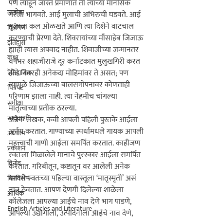
पण त्याहून जास्त प्रमाणात ती 
त्याच्या
 मानसिक 
लाडोबा
गरजा भागवते. आई मुलांची अभिरुची घडवते. आई 
मुलाचा कल ओळखते आणि त्या दिशेने वाटचाल 
विश्लेषण
करण्याची प्रेरणा देते. शिवरायांच्या माँसाहेब जिजाऊ 
इतिहास
ह्याही त्यास अपवाद नाहीत. शिवाजीच्या जन्मानंतर 
कथा
वर्षभर शहाजीराजे दूर कर्नाटकात मुलुखगिरी करत 
होते. नंतरही अनेकदा मोहिमांवर ते असत; पण 
ऎतिहासिक
त्यामुळे जिजाऊंच्या बालसंगोपनावर कोणताही 
चित्रपट
परिणाम झाला नाही. त्या नेहमीच चांगल्या 
समीक्षा
मातृत्वाच्या प्रतीक ठरल्या.

साधुवाणी
अनेक लेखक, कवी आपली पहिली पुस्तके आईला 
अर्पण करतात. गाण्याच्या स्पर्धामधले गायक आपली 
अध्यात्म
महत्त्वाची गाणी आईला समर्पित करतात. काहीजण 
प्रकाशन
स्वतःला मिळालेले मानाचे पुरस्कार आईला समर्पित 
विनोद
करतात. गरिबीतून, कष्टातून वर आलेली अनेक 
माणसे स्वतःच्या पहिल्या वास्तूला ‘मातृस्मृती’ असं 
दिनविशेष
नाव ठेवतात. आपण देणगी दिलेल्या शाळेला-
आर्थिक
कॉलेजला आपल्या आईचे नाव देणे भाग पाडणे, 
English Articles and Literature ...
आपल्या उद्योगाला, उत्पादनाला आईचे नाव देणे, 