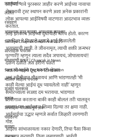
प्रवासवर्णन
आईच्या नावे पुरस्कार जाहीर करणे आईच्या नावाचा 
सेवाभावी ट्रस्ट स्थापन करणे अशा अनेक प्रकारांनी 
ललित
लोक आपल्या आईविषयी वाटणारा आदरभाव व्यक्त 
रसग्रहण
करतात.

आवश्यक वस्तू कायदा, आवश्यक वस्तू का
आई इतकाच आईच्या दुधाचाही गौरव होतो. कारण 
व्यक्तीला ते मिळाले म्हणजे आई मिळालेली 
Sahitya Chaprak Diwali Ank 2025
असण्याची खात्री. ते जीवनामृत, 
त्याची
 शक्ती जन्मभर 
साप्ताहिक चपराक
पुरणारी! म्हणून 
त्याला
 सदैव जपायचं, जोपासायचं!!

माध्यमांची दखल | Chaprak in News
दळण दळीते जसं हरीण पळतं

Sant Mahipati English Translation
माऊली बाईचे दूध मनगटी खेळतं

असं स्त्रीगीतात गौरवायचं आणि भांडणातही ‘मी 
मासिक साहित्य चपराक
काही मेल्या आईचं दूध प्यायलेलो नाही’ म्हणून 
सुजाण पालकत्व
समोरच्याला सज्जड दम भरायचा. भांडणात 
वृत्तांत
शिवीगाळ करताना बाकी काही बोललं तरी चालवून 
घ्यायचं पण आईवरून शिव्या दिल्या तर क्षमा नाही. 
साप्ताहिक चपराक पूर्ण अंक
आईमाईचा उद्धार म्हणजे सर्वात जिव्हारी लागणारी 
पर्यावरण
गोष्ट.

कायदा
आईला सांभाळायला नकार देणारी, तिचा पैसा किंवा 
घर हडप करणारी, तिला लुबाडणारी, आईची 
तंत्रज्ञान