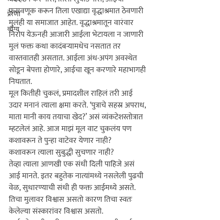
फसवणूक करून तिला एखाद्या वृद्धाश्रमात ठेवणारी 
प्रेरणा
मुलंही या समाजात आहेत. वृद्धाश्रमातून वारंवार 
व्यंग्य
निरोप येऊनही आजारी आईला भेटायला न जाणारी 
मुलं फक्त कथा कादंबर्‍यामधेच नसतात तर 
वास्तवातही असतात. आईला अंध-अपंग अवस्थेत 
सोडून बेपत्ता होणारे, आईचा खून करणारे महाभागही 
निघतात.

मूल कितीही चुकलं, प्रमादशील राहिलं तरी आई 
उदार मनानं 
त्याला
 क्षमा करते. ‘पुत्राचे सहस्र अपराध, 
माता मानी 
काय
 तयाचा खेद?’ असं व्यंकटेशस्तोत्रात 
म्हटलेलं आहे. आज माझं मूल वाट चुकलंय पण 
कशावरून ते पुन्हा वाटेवर येणार नाही? 
कशावरून 
त्याला
 सुबुद्धी सुचणार नाही? 
तेव्हा 
त्याला
 आणखी एक संधी दिली पाहिजे असं 
आई मानते. इतर बहुतेक नात्यांमध्ये नसलेली पुढची 
वेळ, सुधारण्याची संधी ही फक्त आईमध्ये असते. 
तिचा मुलावर विश्वास असतो कारण तिचा स्वतः 
केलेल्या संस्कारांवर विश्वास असतो.
