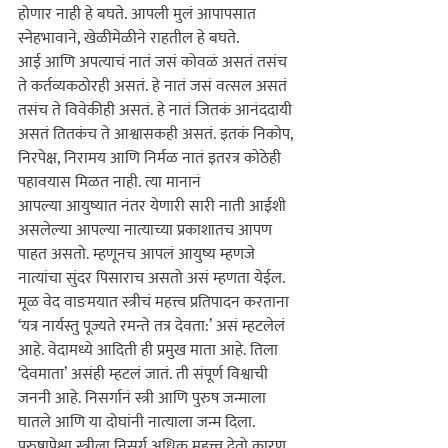
होणार नाही हे बघते. आपली मुलं आपापसात 
स्नेहभावाने, खेळीमेळीने राहतील हे बघते.

आई आणि अपत्याचं नातं जसं कोवळं असतं तसंच 
ते कर्तव्यकठोरही असतं. हे नातं जसं वत्सल असतं 
तसंच ते विवेकीही असतं. हे नातं जितकं आनंददायी 
असतं तितकंच ते आश्वासकही असतं. इतकं निकोप, 
निरपेक्ष, निरामय आणि निर्मळ नातं इतरत्र कोठेही 
पहावयास मिळत नाही. त्या मानानं 
आपल्या 
आय
ुष्यात नंतर येणारी सारी नाती आईशी 
असलेल्या आपल्या ना
त्याच्या
 प्रकाशातच आपण 
पाहत असतो. म्हणूनच आपलं 
आय
ुष्य म्हणजे 
नात्यांचा सुंदर पिसाराच असतो असं म्हणता येईल. 
मूळ वेद वाङमयात स्त्रीचं महत्त्व प्रतिपादन करताना 
‘यत्र नार्यस्तु पूज्यते रमन्ते तत्र देवता:’ असं म्हटलेलं 
आहे. वेदामध्ये आदिती ही प्रमुख माता आहे. तिला 
‘देवमाता’ असंही म्हटलं जातं. ती संपूर्ण विश्वाची 
जननी आहे. निसर्गानं स्त्री आणि पुरुष जन्माला 
घातले आणि या दोघांनी ना
त्याला
 जन्म दिला. 
पुरुषापेक्षा स्त्रीला निसर्ग अधिक महत्त्व देतो कारण 