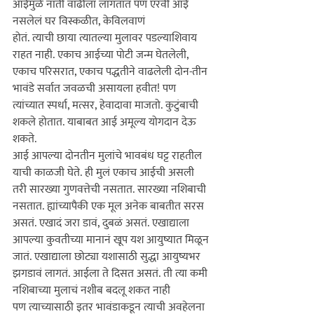
आईमुळे नाती वाढीला लागतात पण एरवी आई 
नसलेलं घर विस्कळीत, केविलवाणं 
होतं. 
त्याची
 छाया त्यातल्या मुलावर पडल्याशिवाय 
राहत नाही. एकाच आईच्या पोटी जन्म घेतलेली, 
एकाच परिसरात, एकाच पद्धतीने वाढलेली दोन-तीन 
भावंडे सर्वात जवळची असायला हवीत! पण 
त्यांच्यात स्पर्धा, मत्सर, हेवादावा माजतो. कुटुंबाची 
शकले होतात. याबाबत आई अमूल्य योगदान देऊ 
शकते.

आई आपल्या दोनतीन मुलांचे भावबंध घट्ट राहतील 
याची काळजी घेते. ही मुलं एकाच आईची असली 
तरी सारख्या गुणवत्तेची नसतात. सारख्या नशिबाची 
नसतात. ह्यांच्यापैकी एक मूल अनेक बाबतीत सरस 
असतं. एखादं जरा डावं, दुबळं असतं. एखाद्याला 
आपल्या कुवतीच्या मानानं खूप यश 
आय
ुष्यात मिळून 
जातं. एखाद्याला छोट्या यशासाठी सुद्धा 
आय
ुष्यभर 
झगडावं लागतं. आईला ते दिसत असतं. ती त्या कमी 
नशिबाच्या मुलाचं नशीब बदलू शकत नाही 
पण 
त्याच्या
साठी इतर भावंडाकडून 
त्याची
 अवहेलना 