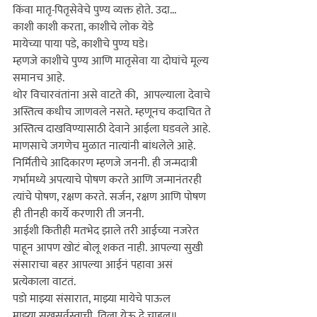
किंवा मातृ-पितृसेवेचे पुण्य व्यक्त होते. उदा...

काशी काशी करता, काशीचे लोक येडे

मायेच्या पाया पडे, काशीचे पुण्य घडे।

म्हणजे काशीचे पुण्य आणि मातृसेवा या दोघांचे मूल्य 
समानच आहे.

थोर विचारवंतांना असे वाटते की,  आपल्याला देवाचे 
अस्तित्व कधीच जाणवले नसते. म्हणूनच कदाचित ते 
अस्तित्व दाखविण्यासाठी देवाने आईला घडवले आहे. 
माणसाचे जगणेच मुळात नात्यांनी बांधलेले आहे. 
निर्मितीचे आदिकारण म्हणजे जननी. ही जन्मदात्री 
गर्भामध्ये अप
त्याचे
 पोषण करते आणि जन्मानंतरही 
त्यांचे पोषण, रक्षण करते. सर्जन, रक्षण आणि पोषण 
ही तीनही कार्ये करणारी ती जननी.

आईशी कितीही मतभेद झाले तरी आईच्या नजरेत 
पाहून आपण खोटं बोलू शकत नाही. आपल्या सुखी 
संसाराचा बहर आपल्या आईनं पहावा असं 
प्रत्येकाला वाटतं.

पडो माझ्या संसारात, माझ्या मायेचे पाऊल

माझ्या सुखसर्वस्वाची, तिला येऊ दे चाहूल॥
