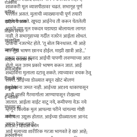
राजकीय
शाळकरी मूल व्यासपीठावर चढतं. सभागृह पूर्ण 
कविता
भरलेलं असतं. मुलाची व्याख्यानाची पूर्ण तयारी 
झालेली असते. खूपदा आईनेच ती करून घेतलेली 
साहित्य चपराक
असते! पण मूल एकदम घडाघडा बोलायला लागत 
शिक्षण विचार
नाही. ते सभागृहाच्या गर्दीत नजरेनं आईला शोधतं. 
सांस्कृतिक
दोघांची नजरभेट होते. ‘तू बोल बिनधास्त. मी आहे 
सामाजिक
ना? तुझं भाषण छानच होईल. माझी खात्री आहे...’ 
एवढा सगळा संवाद आईची पापणी लवण्याच्या आत 
साहित्य चपराक ऍप
होतो. मूल उत्तम प्रकारे भाषण करून जातं. आई 
ऑडिओबुक
शब्दाविना मुलाला दटावू शकते. 
त्याच्या
वर वचक ठेवू 
दिवाळी अंक
शकते. आईच्या डोळ्यात बघून खोटं बोलणं 
बहुतेकांना जमत नाही. आईच्या अदृश्य धाकापासून 
ई-पुस्तके
काही व्यक्ती गैरमार्गाला जाण्यापासून रोखल्या 
ई-मासिके
जातात. आईला वाईट वाटू नये, कमीपणा येऊ नये 
सभासद व्हा
म्हणून कित्येक मुलं आपल्या परीने चांगल्या गोष्टी 
आरोग्य
करायला उद्युक्त होतात. आईच्या डोळ्यातला आनंद 
त्यांना प्रेरक ठरतो.

ऑडिओ / व्हिडीओ ब्लॉग
आई मुलाच्या शारीरिक गरजा भागवते हे खरं आहे; 
अनुभवकथन