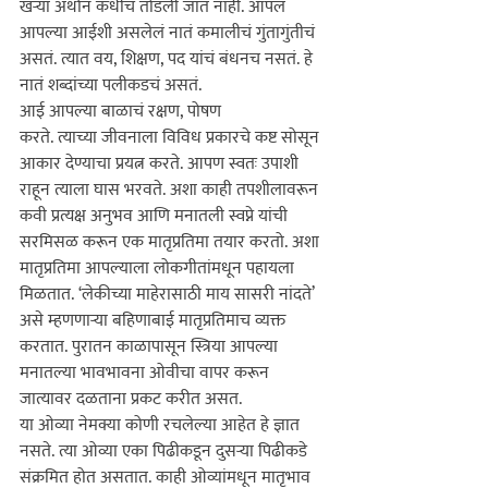
खर्‍या अर्थानं कधीच तोडली जात नाही. आपलं 
आपल्या आईशी असलेलं नातं कमालीचं गुंतागुंतीचं 
असतं. त्यात वय, शिक्षण, पद यांचं बंधनच नसतं. हे 
नातं शब्दांच्या पलीकडचं असतं.

आई आपल्या बाळाचं रक्षण, पोषण 
करते. 
त्याच्या
 जीवनाला विविध प्रकारचे कष्ट सोसून 
आकार देण्याचा प्रयत्न करते. आपण स्वतः उपाशी 
राहून 
त्याला
 घास भरवते. अशा काही तपशीलावरून 
कवी प्रत्यक्ष अनुभव आणि मनातली स्वप्ने यांची 
सरमिसळ करून एक मातृप्रतिमा तयार करतो. अशा 
मातृप्रतिमा आपल्याला लोकगीतांमधून पहायला 
मिळतात. ‘लेकीच्या माहेरासाठी माय सासरी नांदते’ 
असे म्हणणार्‍या बहिणाबाई मातृप्रतिमाच व्यक्त 
करतात. पुरातन काळापासून स्त्रिया आपल्या 
मनातल्या भावभावना ओवीचा वापर करून 
जात्यावर दळताना प्रकट करीत असत.

या ओव्या नेमक्या कोणी रचलेल्या आहेत हे ज्ञात 
नसते. त्या ओव्या एका पिढीकडून दुसर्‍या पिढीकडे 
संक्रमित होत असतात. काही ओव्यांमधून मातृभाव 