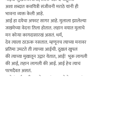
अशा शब्दात कवयित्री संजीवनी मराठे यांनी ही 
भावना व्यक्त केली आहे.

आई हा दयेचा अफाट सागर आहे. मुलाला झालेल्या 
जखमेच्या वेदना तिला होतात. लहान वयात मुलाचे 
मन कोर्‍या कागदासारखं असतं. धर्म, 
देव 
त्याला
 ठाऊक नसतात. म्हणूनच 
त्याच्या
 मनावर 
प्रतिमा उमटते ती 
त्याच्या
 आईची. दुखलं खुपलं 
की 
त्याच्या
 मुखातून उद्गार येतात, आई!  भूक लागली 
की आई, तहान लागली की आई. आई हेच त्याचं 
परमदैवत असतं.

मातेचं सर्वव्यापी रूप हे महन्मंगल आहे हे मात्र खरं. 
जगाच्या निर्मितीपासून ते अंतापर्यंत केवळ मानवी 
जीवनच नाही तर सर्व प्राणीमात्रातही व्यापलेली 
आणि अढळ राहणारी अशी ही मातृभावना आहे. 
म्हणूनच ती अनादी आणि अनंत आहे.
पैसा, सत्ता 
असली की, सारं काही मिळतं पण मिळत नाही ती 
फक्त आई आणि आईची माया. म्हणूनच म्हणतात 
‘
ज्याला
आय
नाय
, 
त्याला
काय
नाय
!’