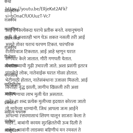
कथा
https://youtu.be/ERjeKxt2AFk?
सांस्कृतिक
si=hOnaCfUOUuzT-Vc7

राजकीय
कलाविश्व
आई हे कित्येकदा घराचे प्रतीक बनते. वयानुषंगाने 
जरी ती कशातही भाग घेऊ शकत नसली तरी आई 
विशेष लेख
असते तोवर घराचं घरपण टिकतं. पारंपरिक 
राजकीय
रीतीरिवाज टिकतात. आई आहे म्हणून घरात 
विश्लेषण
सणवार केले जातात. गौरी गणपती येतात. 
चैत्रपाडव्याची गुढी उभारली जाते. अशा प्रसंगी इतरत्र 
सामाजिक
पांगलेले लोक, नातेवाईक घरात गोळा होतात. 
कलाविश्व
भेटीगाठी होतात, नातेसंबंधाना उजाळा मिळतो. आई 
व्यक्तिविशेष
कितीही वृद्ध झाली, जागीच खिळली तरी अशा 
अध्यात्म
माहेरपणाचा लाभ मुली घेत असतात.

माहेर हा शब्द प्रत्येक मुलीच्या हृदयात कोरला जातो 
प्रकाशन
तो मायेच्या धाग्यांनी. जिथं आपला जन्म आईने 
साहित्य चपराक
आपल्या रक्तामासाचं शिंपण घालून साजरा केला ते 
संशोधन
माहेर... बाबांनी 
काय
म सुरक्षिततेची ऊब दिली ते 
माहेर... भावांनी लाडक्या बहिणीचं मन रमवलं ते 
सांस्कृतिक