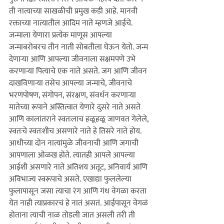
ती ना
त्याच्या
 साखळीची प्रमुख कडी आहे. मानवी 
रक्ताच्या नात्यातील आदिम नाते म्हणजे आईचे.

जन्माला येणारा प्रत्येक माणूस आपल्या 
जन्माबरोबरच तीन नाती सोबतीला घेऊन येतो. जन्म 
देणार्‍या आणि आपल्या जीवनाला सक्षमपणे उभे 
करणार्‍या पि
त्याचे
 एक नाते असते. जग आणि जीवन 
दाखविणार्‍या तसेच आपल्या जन्माचे, जीवनाचे 
भरणपोषण, संगोपन, संरक्षण, संवर्धन करणार्‍या 
मातेच्या रूपाने अस्तित्वात येणारे दुसरे नाते असते 
आणि कालांतराने स्वतःलाच हळूहळू जाणवत गेलेले, 
स्वतःचे स्वतःशीच असणारे नाते हे तिसरे नाते होय.

आधीच्या दोन नात्यांमुळे जीवनाची आणि जगाची 
आपणाला ओळख होते. त्यातही आपले आपल्या 
आईशी असणारे नाते अतिशय अतूट, अनिवार्य आणि 
अविभाज्य स्वरूपाचे असते. एखाद्या फुललेल्या 
फुलापासून जसा 
त्याचा
 रंग आणि गंध वेगळा करता 
येत नाही त्याप्रकारचं हे नातं असतं. आईपासून वेगळं 
होताना 
त्याची
 नाळ तोडली जात असली तरी ती 