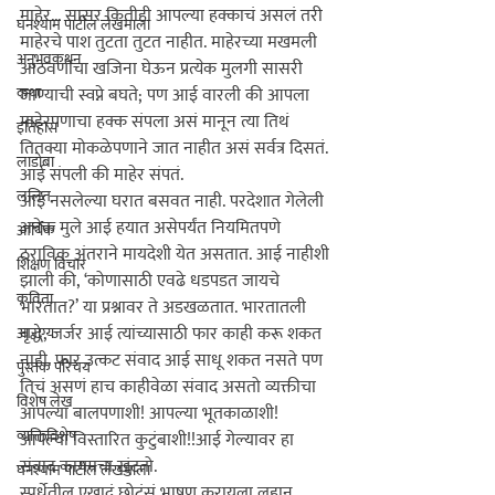
माहेर... सासर कितीही आपल्या हक्काचं असलं तरी 
घनश्याम पाटील लेखमाला
माहेरचे पाश तुटता तुटत नाहीत. माहेरच्या मखमली 
अनुभवकथन
आठवणींचा खजिना घेऊन प्रत्येक मुलगी सासरी 
कथा
जाण्याची स्वप्ने बघते; पण आई वारली की आपला 
माहेरपणाचा हक्क संपला असं मानून त्या तिथं 
इतिहास
तितक्या मोकळेपणाने जात नाहीत असं सर्वत्र दिसतं. 
लाडोबा
ललित
आई नसलेल्या घरात बसवत नाही. परदेशात गेलेली 
अनेक मुले आई हयात असेपर्यंत नियमितपणे 
आर्थिक
ठराविक अंतराने मायदेशी येत असतात. आई नाहीशी 
शिक्षण विचार
झाली की, ‘कोणासाठी एवढे धडपडत जायचे 
कविता
भारतात?’ या प्रश्नावर ते अडखळतात. भारतातली 
वृद्ध, जर्जर आई त्यांच्यासाठी फार काही करू शकत 
आरोग्य
नाही. फार उत्कट संवाद आई साधू शकत नसते पण 
पुस्तक परिचय
तिचं असणं हाच काहीवेळा संवाद असतो व्यक्तीचा 
विशेष लेख
आपल्या बालपणाशी! आपल्या भूतकाळाशी! 
व्यक्तिविशेष
आपल्या विस्तारित कुटुंबाशी!!
आई गेल्यावर हा 
संवाद 
काय
मचा खुंटतो.
घनश्याम पाटील लेखमाला
स्पर्धेतील एखादं छोटंसं भाषण करायला लहान, 