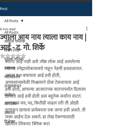
Post
मराठीतील अग्रगण्य प्रकाशन
संस्था
All Posts
२००२ पासून...
6 min read
All Posts
ज्याला आय नाय त्याला काय नाय |
साहित्य चपराक
आई - द. गो. शिर्के
विशेष लेख
Rated NaN out of 5 stars.
पुस्तक परिचय
ज्यांना आई नाही असे ज्येष्ठ लोक आई असलेल्या 
प्रकाशन
त्यांच्या स्नेह्यासोबत्याकडे पाहून नेहमी हळहळतात. 
आपलं यश बघायला आई हवी होती, 
व्यक्तिविशेष
अपयशाच्यावेळी विश्वासाने डोकं टेकवायला आई 
अनुभवकथन
हवी होती, आपल्या आजाराच्या यातनापर्वात दिलासा 
संशोधन
द्यायला आई हवी होती असं बहुतेक सर्वांना वाटतं. 
माणसाचं वय, पद, कितीही वाढलं तरी ती ओझी 
सामाजिक
झुगारून द्यायला प्रत्येकाला एक जागा हवी असते. ती 
अध्यात्म
फक्त आईच देऊ शकते.
 हा लेख ऐकण्यासाठी 
विश्लेषण
खालील लिंकवर क्लिक करा