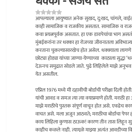
धक्का - संजय संत
Rated NaN out of 5 stars.
अध्यात्म
प्रकाशन
साहित्य चपराक
संशोधन
सांस्कृति
आपल्याला आयुष्यात अनेक सुखद, दु:खद, चांगले, वाई
काही सामाजिक व राजकीय असतात. सामाजिक व राजकीय 
कवा प्रयत्नपूर्वक असतात. हा एक डावपेचांचा भाग असतो. धकाधकीचे जीवन ह
मुंबईकरांना तर धक्का हा रोजच्या जीवनातला अविभाज
करताना चुकल्यासारखेच होत असेल. धक्क्याला लागणे असाही एक वाक्‌‍प्रचार वेगळ्या अर्थाने
छोट्या होड्या यांच्या जाण्या-येण्याच्या  काठाला सुद्धा ‌‘धक्का‌’ असेच म्हणतात. नाहीतरी जहाजांना बंदरावरून एक धक्का 
देऊनच समुद्रात सोडले जाते. पुढे लिहिलेले माझे अनुभव
येत असतील.
एप्रिल 1976 मध्ये मी दहावीची बोर्डाची परीक्षा दिली ह
यांची आवड व समज त्या त्या वयाप्रमाणे होती.
 मराठी हा
माझे मराठीचे पुस्तक संपूर्ण वाचून होत असे. एवढेच काय त
वाचत असे.
 मला अजून आठवते; मराठीचा बोर्डाचा पेपर हो
काय लिहिला कुणास ठाऊक! कारण तीन तास लिहून सुद्धा
काहीच कळले नाही. त्यामुळे 
माझ्या अत्यंत आवडीच्या 