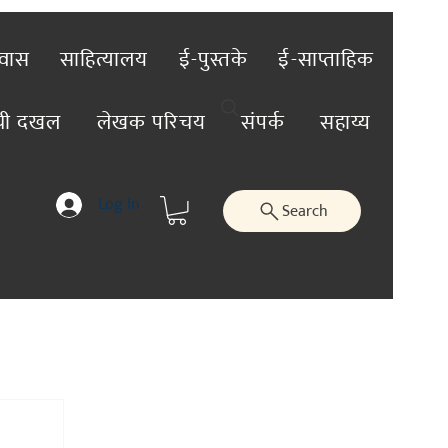
रवास
साहित्यालय
ई-पुस्तके
ई-साप्ताहिक
ंची दखल
लेखक परिचय
संपर्क
सहाय्य
Log In
Search
तिविशेष