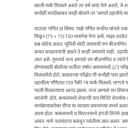
खाली मार्क मिळाले असते तर वर्ष वाया गेले असते, जे 
याउलट गणित हा विषय. माझे गणित कधीच चांगले नव्ह
मिळून (75 + 75) 150 मार्कांचा पेपर असे. माझा शाळे
प्रश्न थोडेच असत. भूमिती थोडी जमायची पण बीजगणित
कमत काढावयाची असते ते काही जमायचे नाही.  दहावीला मी त्यावे
जात असे. गुरुवर्य नाना आगाशे सर बीजगणित व त्यांचे चि
होण्यासाठी बोर्डाच्या धर्तीवर वर्षात क्लासमध्ये 2/3 परीक
मिळवलेले होते. क्लासच्या परीक्षेत मी कधीही पास झालो
दहावीला गणितात 150 पैकी 78 मार्क मिळाले. म्हणजे पन्नास 
पदवी मिळाल्याचा आनंद झाला. नाना आगाशे सर शिकवण्
व्यासंगी  होते. क्लासमध्ये शेवटची पाच मिनिटे शेरलॉक हो
कार्यक्रमाबरोबर डीप्स या व्यायाम प्रकाराच्या स्पर्
आला होता. क्लासमध्ये व थिएटरमध्ये इंगजी सिनेमे दाखव
असत. मागे नातवंडाना बसवून पर्वतीला जात असत. 
आमच