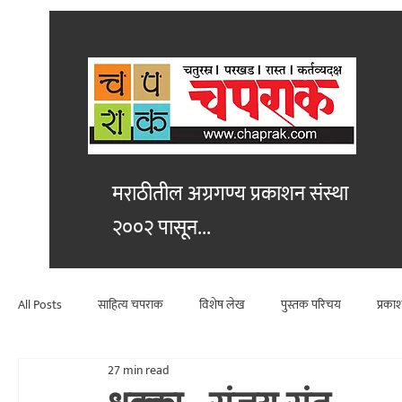
मराठीतील अग्रगण्य प्रकाशन
संस्था
२००२ पासून...
All Posts
साहित्य चपराक
विशेष लेख
पुस्तक परिचय
प्रका
27 min read
विश्लेषण
कथा
सांस्कृतिक
राजकीय
कलाविश्व