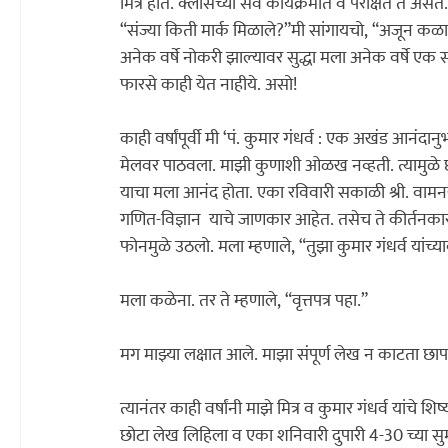
मित्र होते. क्लासच्या सर्व कार्यक्रमात व परीक्षेत ते
“संज्या किती मार्क मिळाले?”
मी सांगायचो, “अजून कळा
अनेक वर्षे नोकरी झाल्यावर सुद्धा मला अनेक वर्षे एक
फारसे काही येत नाहीये. असो!
काही वर्षांपूर्वी मी ‌‘पं. कुमार गंधर्व : एक अखंड आनंदानुभव‌’ असा छोटा लेख लिहिला होता व एका आघाडीच्या दैनिकाला 
मेलवर पाठवला. माझी कुणाशी ओळख नव्हती. त्यामुळे 
याचा मला आनंद होता. एका रविवारी सकाळी श्री. वाम
गणित-विज्ञान  याचे जाणकार आहेत. तसेच ते कीर्तनकार व
फोनमुळे उठलो. मला म्हणाले, “तुझा कुमार गंधर्व यांच्
मला कळेना. तर ते म्हणाले, “वृत्तपत्र पहा.”

मग माझ्या लक्षात आले. माझा संपूर्ण लेख न काटता छापल
त्यानंतर काही वर्षांनी माझे मित्र व कुमार गंधर्व यांचे शिष्य विजय
छोटा लेख लिहिला व एका शनिवारी दुपारी 4-30 च्या सुमार