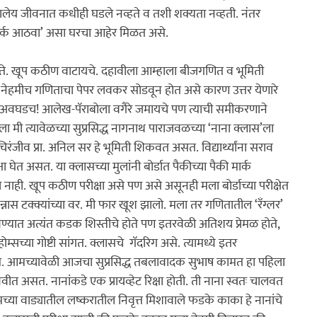
शालेय जीवनात कधीही घडले नव्हते व तशी शक्यता नव्हती. नंतर 
कधीही मराठीबाबत काही बोलले तर ‌‘आपले दहावीचे मार्क आठवा‌’ असा घरचा आहेर मिळत असे.
ते. खूप कठीण वाटायचे. दहावीला आम्हाला बीजगणित व भूमिती 
त नेहमीच गणिताचा पेपर लवकर सोडवून होत असे कारण उत्तर येणारे 
 अवघडच! आलेख-पॅराबोला वगैरे जमायचे पण त्याची समीकरणाने 
ळच्या सुप्रसिद्ध नागनाथ पाराजवळच्या ‌‘नाना क्लास‌’ला 
रंजीव प्रा. अनिल सर हे भूमिती शिकवत असत. विद्यार्थ्यांना सराव 
्षा घेत असत. या क्लासच्या मुलांनी बोर्डात पैकीच्या पैकी मार्क 
 नाही. खूप कठीण परीक्षा असे पण असे असूनही मला बोर्डाच्या परीक्षेत 
टक्क्यांच्या वर. मी फार खूश झालो. मला तर गणितातील ‌‘रँग्लर‌’ 
यात अत्यंत कडक शिस्तीचे होते पण इतरवेळी अतिशय प्रेमळ होते, 
म्सच्या गोष्टी सांगत. क्लासचे  गॅदरिग असे. त्यामध्ये इतर 
धा असत. आमच्यावेळी आजचा सुप्रसिद्ध तबलावादक सुभाष कामत हा पहिला 
ीत असत. नानांकडे एक प्रायव्हेट रिक्षा होती. ती नाना स्वतः चालवत 
्या वाड्यातील लष्करातील निवृत्त मिशावाले फडके काका हे नानांचे  