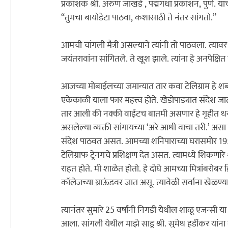
प्रकाशक श्री. अरुण जाखडे , पद्मगंधा प्रकाशन, पुणे. यांच
“तुमचा बायोडेटा पाठवा, कशासाठी ते नंतर सांगतो.”

आमची चांगली मैत्री असल्याने त्यांनी तो पाठवला. त्यावर 
जयंतरावांना सांगितले. ते खूश झाले. त्यांना हे अनपेक्षित ह
आजच्या मोबाईलच्या जमान्यात तार कवा टेलिग्राम हे श
एकेकाळी याला फार महत्त्व होते. खेडोपाड्यात संदेश जा
तार आली की नक्की वाईटच बातमी असणार हे गृहीत धरले 
असलेल्या व्यक्ती सांगायच्या ‌‘अरे आधी वाचा तरी.‌’ असा सर्व मामला होता. कट्ट कडकट्ट या सांकेतिक भाषेत तार मशिनवरून 
संदेश पाठवत असत. आमच्या शनिपाराच्या घरासमोर 1951
टेलिग्राफ ट्रेनगचे प्रशिक्षण देत असत. त्यामध्ये शिकणार
राहत होते. मी शाळेत होतो. हे दोघे आमच्या मित्रांबरोब
कॉलेजच्या ग्राऊंडवर जात असू. त्यावेळी सर्वांना खेळण्यास
त्यानंतर सुमारे 25 वर्षांनी निगडी येथील शाळू एजन्सी या
आला. सांगली येथील माझे साडू श्री. सुमेध हर्डीकर यांना