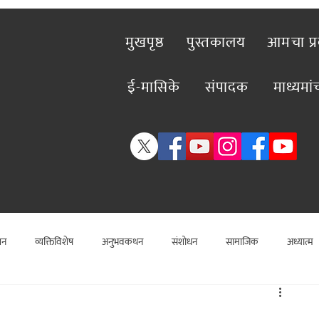
मुखपृष्ठ
पुस्तकालय
आमचा प्
ई-मासिके
संपादक
माध्यमा
शन
व्यक्तिविशेष
अनुभवकथन
संशोधन
सामाजिक
अध्यात्म
विशेष लेख
राजकीय
विश्लेषण
सामाजिक
कलाविश्व
व्यक्