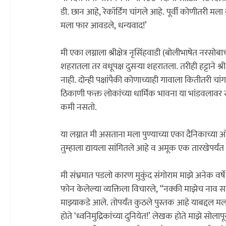
डी. छान आहे, रेकॉर्डिंग चांगले आहे. पूर्वी कोणीतरी मला ब
मला फार आवडले, धन्यवाद!‌’

मी एका लग्नाला श्रीक्षेत्र नृसिंहवाडी (बोलीभाषेत नरसोब
शहरातला तर वधूपक्ष दुसऱ्या शहरातला. तरीही हट्टाने श्र
नाही. दोन्ही पक्षांपैकी कोणाच्याही गावाला कितीतरी चांगल्
ठिकाणी फक्त लोकांच्या धार्मिक भावना या भांडवलावर स
कमी नसतो.

या लग्नात मी असताना मला पुण्याच्या एका दैनिकाच्य
तुम्हाला द्यायला सांगितले आहे व अमूक एक तारखेपर्यंत या
मी संभ्रमात पडलो कारण मुकुंद संगोराम माझे अनेक वर्ष
फोन केलेल्या व्यक्तिला विचारले, “नक्की माझेच नाव सा
माझ्याकडे आले. तोपर्यंत कुठले पुस्तक आहे याबद्दल मल
होते ‌‘ध्वनिमुद्रिकांच्या दुनियेत!‌’ लेखक होते माझे सोलापूरचे मित्र व ध्वनिमुद्रिका संग्राहक श्री. जयंतराव राळेरासकर आणि 