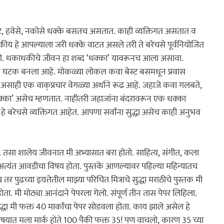
क
घनश्याम पाटील लेखमाला
अनुभवकथन
कथा
इतिहास
ट, हवेसे, नकोसे धक्के बसतच असतात. काही व्यक्तिगत असतात व 
हे आपल्याला जरी धक्के वाटत असले तरी ते बरेचसे पूर्वनियोजित 
ा शब्द ‌‘धक्का‌’ यावरूनच आला असावा. 
्य घटक बनला आहे. मोकळ्या लोकल कवा बेस्ट बसमधून प्रवास 
 रूढ आहे. जहाजे कवा गलबते, 
 हे बरेचसे व्यक्तिगत आहेत. आपणा सर्वांना सुद्धा असेच काही अनुभव 
ोती. तसा शालेय जीवनात मी अभ्यासात बरा होतो. साहित्य, संगीत, कला 
 अत्यंत आवडीचा विषय होता. पुस्तके आणल्यावर पहिल्या महिन्यातच 
र पुढच्या इयत्तेतील माझ्या परिचित मित्राचे सुद्धा मराठीचे पुस्तक मी 
ता. मी मोठ्या आनंदाने पेपरला गेलो. संपूर्ण तीन तास पेपर लिहिला. 
 मी फक्त 40 मार्कांचा पेपर सोडवला होता. काय झाले असेल हे 
विषयात मला मार्क होते 100 पैकी फक्त 35! पण वाचलो, कारण 35 च्या 