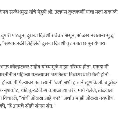
जय सरदेशमुख यांचे मेहुणे श्री. उल्हास कुलकर्णी यांचा मला सकाळी 
दुपारी पाठवून, दुसऱ्या दिवशी रविवार असून, ओळख नसताना सुद्धा 
“संध्याकाळी लिहीलेले दुसऱ्या दिवशी वृत्तपत्रात छापून येणारा 
 रामभाऊ कोल्हटकर साहेब यांच्यामुळे माझा परिचय होता. एकदा मी 
्या पुण्यातील भांडारकर रोडवरील ‌‘मालती माधव‌’ इमारतीतील पहिल्या मजल्यावर असलेल्या निवासस्थानी गेलो होतो. 
 त्यांनी ‌‘बस‌’ अशी हाताने खूण केली. बहुतेक 
ाफ बुशकोट, थोडे कुरळे केस कपाळाच्या बरेच मागे गेलेले, डोळ्याला 
ी मला विचारले, “यांची ओळख आहे का?” अर्थात माझी ओळख नव्हतीच. 
ंगितले की, “हे आमचे स्नेही संजय संत.”