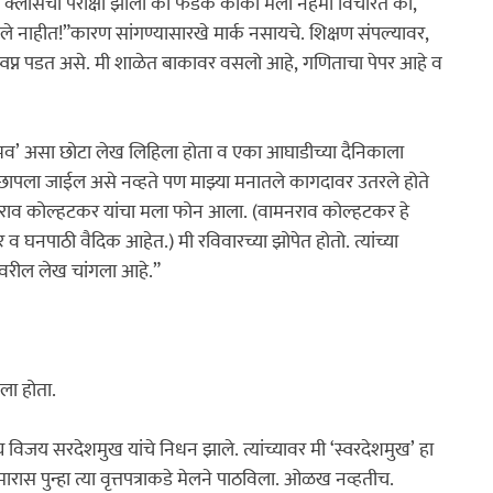
 असत. क्लासची परीक्षा झाली की फडके काका मला नेहमी विचारत की, 
ले नाहीत!”
कारण सांगण्यासारखे मार्क नसायचे. शिक्षण संपल्यावर, 
 स्वप्न पडत असे. मी शाळेत बाकावर वसलो आहे, गणिताचा पेपर आहे व 
छापला जाईल असे नव्हते पण माझ्या मनातले कागदावर उतरले होते 
नराव कोल्हटकर यांचा मला फोन आला. (वामनराव कोल्हटकर हे 
 घनपाठी वैदिक आहेत.) मी रविवारच्या झोपेत होतो. त्यांच्या 
यावरील लेख चांगला आहे.”

ा होता.

 सरदेशमुख यांचे निधन झाले. त्यांच्यावर मी ‌‘स्वरदेशमुख‌’ हा 
ास पुन्हा त्या वृत्तपत्राकडे मेलने पाठविला. ओळख नव्हतीच.
