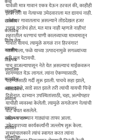
कथा
यावेळी मात्र गावानं एकत्र येऊन ठरवलं की, काहीही 
सांस्कृतिक
झालं तरी या नेत्याच्या उमेदवाराला मत द्यायचं नाही. 
उमेदवार गावातलाच असल्याने तोंडदेखल हजर 
राजकीय
कलाविश्व
शहरातील धरणाचं पाणी कालव्याच्या माध्यमातून 
विशेष लेख
गावात यायचं. त्यामुळे सगळं रान हिरवंगार! 
राजकीय
भाजीपाला, फळे याच्या उत्पादनामुळे सगळ्यांच्या 
घरी चूल पेटायची.
विश्लेषण
पाच वाजल्यापासून नेते येत असल्याचं माईकवरून 
सामाजिक
सांगण्यात येऊ लागलं. त्यांना ऐकण्यासाठी, 
कलाविश्व
पाहण्यासाठी गर्दी सुरू झाली. पाचचे सहा झाले, 
सात झाले, साडे सात झाले तरी त्यांची यायची चिन्हे 
व्यक्तिविशेष
दिसेनात. दरम्यान उपस्थितांसाठी, चहा, अल्पोपहार 
अध्यात्म
याचीही व्यवस्था केलेली. त्यामुळे सगळेजण नेत्यांची 
प्रकाशन
वाट बघत बसलेले.

आठच्या दरम्यान गाड्यांचा ताफा आला. 
साहित्य चपराक
उमेदवाराच्या कार्यकर्त्यांनी जल्लोष सुरू केला. 
संशोधन
सूत्रसंचालकाने त्यांचं स्वागत करत त्यांना 
सांस्कृतिक