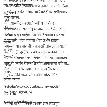
व्यासपीठावर विराजमान होण्याची विनंती केली. 
घनश्याम पाटील लेखमाला
खास नेत्यांच्या स्वागतासाठी तयार करून घेतलेला 
मॅरेथॉन हार घेऊन चार कार्यकर्तेही व्यासपीठाकडे 
अनुभवकथन
येऊ लागले.

कथा
नेते व्यासपीठावर आले. त्यांच्या जागेवर 
इतिहास
बसण्याऐवजी सरळ सूत्रसंचालकाकडे येत त्यांनी 
त्याच्या हातून माईक अक्षरशः हिसकावून घेतला.

लाडोबा
ते म्हणाले, "मला यायला थोडा उशीर झाला. 
ललित
सगळ्यांच्या प्रचाराची जबाबदारी असल्यानं याला 
आर्थिक
पर्याय नाही. तुम्ही मात्र काळजी करू नका. तीन 
शिक्षण विचार
मिनिटात आपली सभा संपेल. मग मतदानाबाबतचा 
काय तो निर्णय घेऊन शिस्तीत आपापल्या घरी जा..."

कविता
आरोग्य
"तुमच्यापैकी गांजा कोण कोण ओढतं रं?"
पुस्तक परिचय
https://www.youtube.com/watch?
विशेष लेख
v=FfHpdHgPAQM

व्यक्तिविशेष
घनश्याम पाटील लेखमाला
त्यांच्या या आकस्मिक प्रश्नावर सारे चिडीचूप!
