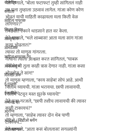
राजकीय
नेते म्हणाले, "बोला फटाफट! तुम्ही सांगितलं नाही 
तर मला तुम्हाला उठवावं लागेल. गांजा कोण कोण 
कविता
ओढतं याची माहिती काढायला मला किती वेळ 
साहित्य चपराक
लागणार?"

शिक्षण विचार
तेवढ्यात एकाने धाडसाने हात वर केला.

नेते म्हणाले, "भले शाब्बास! आता मला सांग गांजा 
सांस्कृतिक
कसा ओढतात?"

सामाजिक
त्यावर तो माणूस गांगरला.

साहित्य चपराक ऍप
नेत्यांनी त्याला आश्वस्त करत सांगितलं, "घाबरू 
नकोस! मी तुला काही त्रास देणार नाही. गांजा कसा 
ऑडिओबुक
ओढतोस ते सांग!"

दिवाळी अंक
तो माणूस म्हणाला, "काय साहेब! सोपं आहे. आधी 
ई-पुस्तके
चिलीम घ्यायची. गांजा भरायचा. छापी लावायची. 
ई-मासिके
चिलीम पेटवून मस्त झुरके घ्यायचे!"

नेते पुन्हा गरजले, "छापी तशीच लावायची की त्यावर 
सभासद व्हा
काही टाकायचं?"

आरोग्य
तो म्हणाला, "साहेब त्यावर दोन थेंब पाणी 
ऑडिओ / व्हिडीओ ब्लॉग
टाकायचं..."

नेते म्हणाले, 
"आता कसं बोललास! सगळ्यांनी 
अनुभवकथन