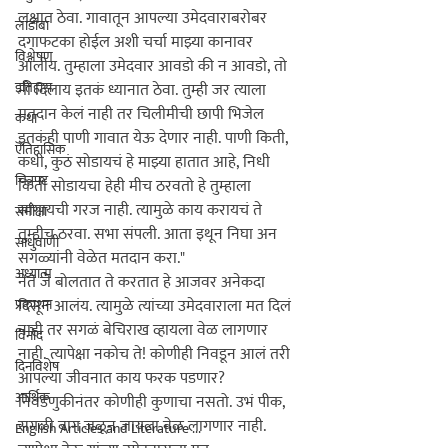
लक्षात ठेवा. गावातून आपल्या उमेदवाराबरोबर 
लाडोबा
दगाफटका होईल अशी चर्चा माझ्या कानावर 
विश्लेषण
आलीय. तुम्हाला उमेदवार आवडो की न आवडो, तो 
इतिहास
मी दिलाय इतकं ध्यानात ठेवा. तुम्ही जर त्याला 
मतदान केलं नाही तर चिलीमीची छापी भिजेल 
कथा
इतकंही पाणी गावात येऊ देणार नाही. पाणी किती, 
ऎतिहासिक
कधी, कुठं सोडायचं हे माझ्या हातात आहे, निधी 
चित्रपट
किती सोडायचा हेही मीच ठरवतो हे तुम्हाला 
सांगायची गरज नाही. त्यामुळे काय करायचं ते 
समीक्षा
तुम्हीच ठरवा. सभा संपली. आता इथून निघा अन 
साधुवाणी
सगळ्यांनी वेळेत मतदान करा."
अध्यात्म
नेते जे बोलतात ते करतात हे आजवर अनेकदा 
प्रकाशन
दिसून आलंय. त्यामुळे त्यांच्या उमेदवाराला मत दिलं 
नाही तर सगळं बेचिराख व्हायला वेळ लागणार 
विनोद
नाही. त्यापेक्षा नकोच ते! कोणीही निवडून आलं तरी 
दिनविशेष
आपल्या जीवनात काय फरक पडणार? 
आर्थिक
निवडणुकीनंतर कोणीही कुणाचा नसतो. उभं पीक, 
सगळी बाग जळून जायला वेळ लागणार नाही. 
English Articles and Literature ...