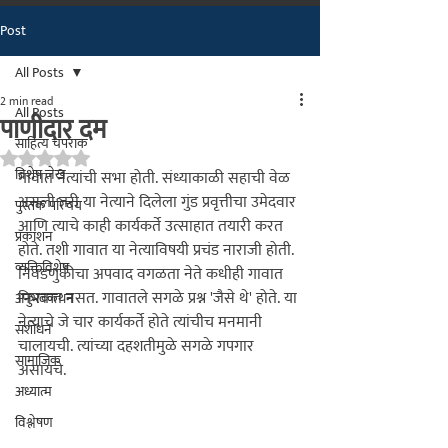
Post
मराठीतील अग्रगण्य प्रकाशन
संस्था
All Posts
२००२ पासून...
2 min read
All Posts
पाणीदार दम
साहित्य चपराक
Rated NaN out of 5 stars.
विशेष लेख
गावात
 नेत्यांची सभा होती. संध्याकाळी सहाची वेळ 
असली तरी या नेत्याने दिलेला गुंड प्रवृत्तीचा उमेदवार 
पुस्तक परिचय
आणि त्याचे काही कार्यकर्ते उत्साहात तयारी करत 
प्रकाशन
होते. तशी गावात या नेत्याविषयी प्रचंड नाराजी होती. 
व्यक्तिविशेष
निवडणुकीचा अपवाद वगळता नेते कधीही गावात 
फिरकत नसत. गावातले सगळे प्रश्न 'जैसे थे' होते. या 
अनुभवकथन
नेत्याचे जे चार कार्यकर्ते होते त्यांचीच मनमानी 
संशोधन
चालायची. त्यांच्या दहशतीमुळे सगळे गपगार 
सामाजिक
असायचे.

अध्यात्म
विश्लेषण