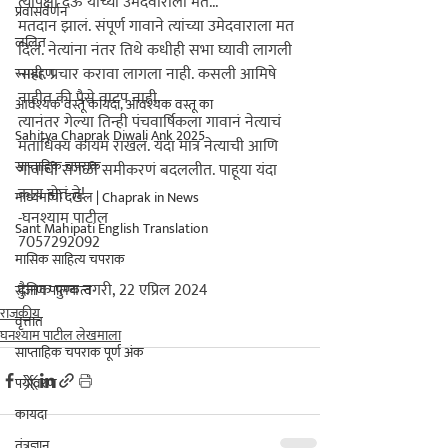
त्यापेक्षा देऊ यांच्या उमेदवाराला मत...

प्रवासवर्णन
मतदान झालं. संपूर्ण गावाने त्यांच्या उमेदवाराला मत 
ललित
दिलं. नेत्यांना नंतर तिथे कधीही सभा घ्यावी लागली 
नाही. प्रचार करावा लागला नाही. कसली आमिषे 
रसग्रहण
नाहीत की पैसे वाटप नाही.

आवश्यक वस्तू कायदा, आवश्यक वस्तू का
त्यानंतर गेल्या तिन्ही पंचवार्षिकला गावानं नेत्याचं 
Sahitya Chaprak Diwali Ank 2025
मताधिक्य कायम राखलं. यंदा मात्र नेत्याची आणि 
साप्ताहिक चपराक
गावाची सगळी समीकरणं बदललीत. पाहूया यंदा 
काय होतं ते!

माध्यमांची दखल | Chaprak in News
-
घनश्याम पाटील
Sant Mahipati English Translation
7057292092

मासिक साहित्य चपराक
दैनिक पुण्य नगरी, 22 एप्रिल 2024
सुजाण पालकत्व
राजकीय
वृत्तांत
घनश्याम पाटील लेखमाला
साप्ताहिक चपराक पूर्ण अंक
पर्यावरण
कायदा
तंत्रज्ञान