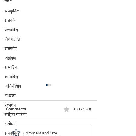
कथा
सांस्कृतिक
राजकीय
कलाविश्व
विशेष लेख
राजकीय
विश्लेषण
सामाजिक
कलाविश्व
व्यक्तिविशेष
आठवणीतले आबासाहेब (ई-पुस्तक)
स्वरचंद्रिका : पद्मश्री 
अध्यात्म
(ई-पुस्तक)
<3d-flip-book id="6166">
प्रकाशन
Comments
0.0 / 5 (0)
<3d-flip-book id="61
साहित्य चपराक
संशोधन
Comment and rate...
सांस्कृतिक