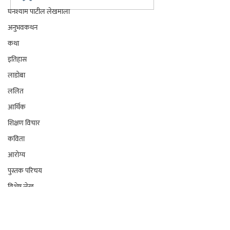
घनश्याम पाटील लेखमाला
अनुभवकथन
कथा
इतिहास
Chaprak Prakashan | Ladoba Prakashan
लाडोबा
Publication House
ललित
Socials
आर्थिक
शिक्षण विचार
Shipping & Returns
कविता
Terms and Conditions
आरोग्य
Facebook (Chaprak)
पुस्तक परिचय
X (Chaprak)
विशेष लेख
Facebook (Ladoba)
व्यक्तिविशेष
Instagram
घनश्याम पाटील लेखमाला