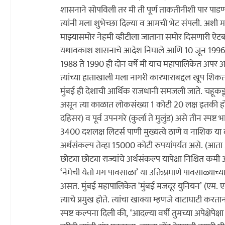
शासनाने सोपविली तर मी ती पूर्ण ताकतीनीशी पार पाडण्या
त्यांनी मला शुभेच्छा दिल्या व आमची भेट संपली. अशी 
माझ्यासमोर नेहमी व्हीटीला जाताना समोर दिसणारी ऐ
यथावकाश शासनाचे आदेश निघाले आणि 10 जून 1996 रोजी
1988 ते 1990 ही दोन वर्षे मी याच महापालिकेत अपर आयुक
त्यांच्या हाताखाली मला नागरी कारभाराबद्दल खूप शिकता
मुंबई ही देशाची आर्थिक राजधानी समजली जाते. चहूकडून 
असून त्या काळात लोकसंख्या 1 कोटी 20 लक्ष इतकी होती. 
दहिसर) व पूर्व उपनगरे (कुर्ला ते मुलुंड) असे तीन स्पष
3400 दशलक्ष लिटर्स पाणी मुख्यत्वे ठाणे व नाशिक या द
अर्थसंकल्प तेव्हा 15000 कोटी रुपयांपर्यंत असे. (आ
छोट्या छोट्या राज्यांचे अर्थसंकल्प यापेक्षा निश्चित क
‘नेमेची येतो मग पावसाळा’ या उक्तिप्रमाणे पावसाळ्याच्
असत. मुंबई महापालिकेत ‘मुंबई मजदूर युनियन’ (एम. एम 
त्याचे प्रमुख होते. त्यांचा खाक्या म्हणजे वाटाघाटी करत
स्पष्ट कल्पना दिली की, ‘आदल्या वर्षी तुमच्या अपेक्षेप