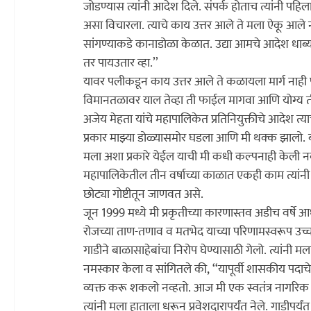
जोडण्यास त्यांनी आदेश दिले. संपर्क होताच त्यांनी पहिला
असा विचारला. त्याचे काय उत्तर आले ते मला ऐकू आले न
सांगण्याकडे कानाडोळा केळात. उद्या आमचे आदेश धाब
तर पायउतार व्हा.’’

यावर पलीकडून काय उत्तर आले ते कळायला मार्ग नाही पण
विमानतळावर याल तेव्हा ती फाईल मागवा आणि योग्य ती 
अजेय मेहता यांचे महापालिकेत प्रतिनियुक्तीचे आदेश त्या
प्रकार माझ्या डोळ्यासमोर घडला आणि मी थक्क झालो. 
मला अशा प्रकारे येईल याची मी कधी कल्पनाही केली नव्
महापालिकेतील तीन वर्षाच्या काळात एकही काम त्यांनी मला
छोट्या गोष्टीतून जाणवत असे.
जून 1999 मध्ये मी प्रकृतीच्या कारणास्तव अडीच वर्षे आध
रोजच्या ताण-तणाव व मतभेद याच्या परिणामस्वरूप उच्च र
गाडीने बाळासाहेबांचा निरोप घेण्यासाठी गेलो. त्यांनी 
नमस्कार केला व सांगितले की, ‘‘यापूर्वी शासकीय पदाच
व्यक्त करू शकलो नव्हतो. आज मी एक स्वतंत्र नागरिक
त्यांनी मला हाताला धरून प्रवेशदारापर्यंत नेले. गाडीप