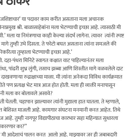
ब ठाकरे
क
घनश्याम पाटील लेखमाला
अनुभवकथन
कथा
इतिहास
व, राजशिष्टाचार’ या पदावर काम करीत असताना मला अचानक 
वसेनाप्रमुख श्री. बाळासाहेबांना मला भेटण्याची इच्छा आहे. त्यासाठी मी 
ी.’ मला या निमंत्रणाचा काही केल्या संदर्भ लागेना. त्यावर  त्यांनी स्पष्ट 
ांच्या मागे तुम्ही उभे दिसता. ते फोटो बघत असताना त्यांना समजले की 
िकरित्या तुम्हाला भेटण्याची इच्छा आहे.’
लो. दहा-पंधरा मिनिटे स्वागत कक्षात वाट पाहिल्यानंतर मला 
धा, पांढरी शुभ्र लुंगी, तसाच झब्बा आणि शिस्तीत मागे वळवलेले दाट 
णार्‍या रुद्राक्षाच्या माळा. मी त्यांना अनेकदा विविध कार्यक्रमात 
ते पण प्रत्यक्ष भेट मात्र आज होत होती. मला ही व्यक्ती मनापासून 
नी मला का बोलावले असावे?

 घेतली. चहापान झाल्यावर त्यांनी मुद्याला हात घातला. ते म्हणाले, 
ारात बेशिस्त माजली आहे. कामगार संघटना मनमानी करत आहेत. तिथे 
 आहे. तुम्ही नागपूर विद्यापीठाचा कारभार सहा महिन्यात सुधारला 
ीकारणार का?’’

ाप्रमाणे मी आदेशाचं पालन करत  आलो आहे. माझ्यावर जर ही जबाबदारी 