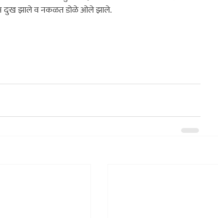
सून दुःख झाले व नकळत डोळे ओले झाले.
