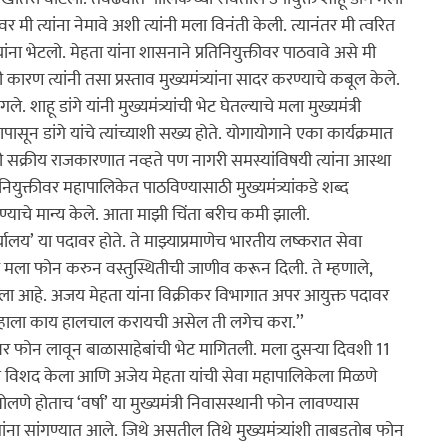
वर मी त्यांना नेमावे अशी त्यांनी मला विनंती केली. त्यानंतर मी त्वरित 
ना भेटलो. मेहता यांना शासनाने प्रतिनियुक्तीवर पाठवावे असे मी 
ारण त्यांनी तसा प्रस्ताव मुख्यमंत्र्यांना सादर करण्याचे कबूल केले. 
ू डांगे यांनी मुख्यमंत्र्यांची भेट घेतल्याचे मला मुख्यमंत्री 
ापासून डांगे यांचे त्यांच्याशी सख्य होते. योगायोगाने एका कार्यक्रमात 
ाळी सक्रीय राजकारणात नव्हते पण नागरी समस्यांविषयी त्यांना आस्था 
तिनियुक्तीवर महापालिकेत पाठविण्यासाठी मुख्यमंत्र्यांकडे शब्द 
बोलण्याचे मान्य केले. आता माझी चिंता बरीच कमी झाली.

कार्यालय’ या पदावर होते. ते माझ्याप्रमाणेच भारतीय लष्करात सेवा 
नी मला फोन करुन वस्तुस्थितीची जाणीव करून दिली. ते म्हणाले, 
बदल केला आहे. अजय मेहता यांना विक्रीकर विभागात अपर आयुक्त पदावर 
म्हाला काय हालचाल करायची असेल ती लगेच करा.’’

यावर फोन लावून बाळासाहेबांची भेट मागितली. मला दुसर्‍या दिवशी 11 
रम विशद केला आणि अजेय मेहता यांची सेवा महापालिकेला मिळणे 
लणे होताच ‘वर्षा’ या मुख्यमंत्री निवासस्थानी फोन लावण्यास 
 त्यांना सांगण्यात आले. जिथे असतील तिथे मुख्यमंत्र्यांशी ताबडतोब फोन 