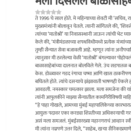
मला दिसलेले बाळासाहे
Rated NaN out of 5 stars.
अध्यात्म
प्रकाशन
साहित्य चपराक
संशोधन
सांस्कृति
ते 1996 चे साल होते. मे महिन्याच्या शेवटी मी ‘सचि
मुख्यमंत्र्यांनी बोलावून घेतले. त्यानी सांगितले की, ‘शि
त्यांच्या ‘मातोश्री’ या निवासस्थानी जाऊन त्यांची भेट घ्याव
केले की, ‘मंत्रीमंडळाच्या शपथविधीमध्ये प्रत्येक मंत्र्य
तुम्ही सैन्यात सेवा बजावली आहे. म्हणून त्यांना अनौपचार
त्यानुसार मी ठरलेल्या वेळी ‘मातोश्री’ बंगल्यावर पोहोच
बाळासाहेबांच्या दालनात बोलविले गेले. उंच सडपातळ बां
केस. डोळ्यावर गडद रंगाचा चष्मा आणि खास ठाकरीपण दाखव
बघितले होते. त्यांचे दसर्‍याचे झंझावाती भाषणही ऐकले हो
आवडली. नमस्कार चमत्कार झाला. मला समजेना की यां
त्यांनी आपुलकीने माझ्या सैन्यातील कामगिरीविषयी माहिती
‘‘हे पाहा गोखले, आमच्या मुंबई महापालिकेच्या कारभ
आयुक्त पदावर एका करड्या शिस्तीच्या अधिकार्‍याची गरज
असं मला समजलं. मुंबईसारख्या महानगराचं आव्हान स्व
मी त्यांना नम्रपणे उत्तर दिले, ‘‘साहेब, खर्‍या सैनिक