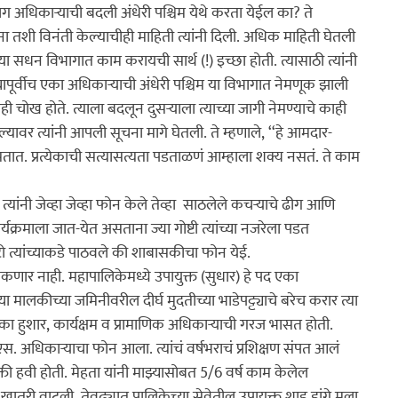
अधिकार्‍याची बदली अंधेरी पश्चिम येथे करता येईल का? ते 
ना तशी विनंती केल्याचीही माहिती त्यांनी दिली. अधिक माहिती घेतली 
ा सधन विभागात काम करायची सार्थ (!) इच्छा होती. त्यासाठी त्यांनी 
ापूर्वीच एका अधिकार्‍याची अंधेरी पश्चिम या विभागात नेमणूक झाली 
चोख होते. त्याला बदलून दुसर्‍याला त्याच्या जागी नेमण्याचे काही 
णल्यावर त्यांनी आपली सूचना मागे घेतली. ते म्हणाले, ‘‘हे आमदार-
. प्रत्येकाची सत्यासत्यता पडताळणं आम्हाला शक्य नसतं. ते काम 
 त्यांनी जेव्हा जेव्हा फोन केले तेव्हा  साठलेले कचर्‍याचे ढीग आणि 
्यक्रमाला जात-येत असताना ज्या गोष्टी त्यांच्या नजरेला पडत 
टो त्यांच्याकडे पाठवले की शाबासकीचा फोन येई.

णार नाही. महापालिकेमध्ये उपायुक्त (सुधार) हे पद एका 
्या मालकीच्या जमिनीवरील दीर्घ मुदतीच्या भाडेपट्ट्याचे बरेच करार त्या 
ा हुशार, कार्यक्षम व प्रामाणिक अधिकार्‍याची गरज भासत होती. 
 अधिकार्‍याचा फोन आला. त्यांचं वर्षभराचं प्रशिक्षण संपत आलं 
्ती हवी होती. मेहता यांनी माझ्यासोबत 5/6 वर्ष काम केलेल 
तरी वाटली. तेवढ्यात पालिकेच्या सेवेतील उपायुक्त शाहू डांगे मला 