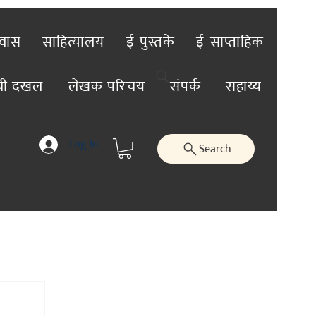
रवास
साहित्यालय
ई-पुस्तके
ई-साप्ताहिक
ंची दखल
लेखक परिचय
संपर्क
सहाय्य
Log In
Search
तिविशेष