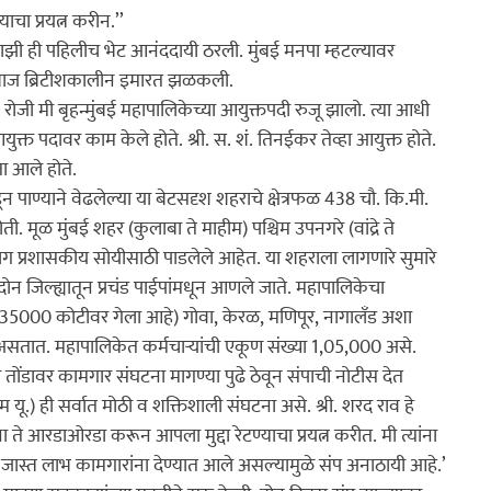
चा प्रयत्न करीन.’’

माझी ही पहिलीच भेट आनंददायी ठरली. मुंबई मनपा म्हटल्यावर 
टबाज ब्रिटीशकालीन इमारत झळकली.

 मी बृहन्मुंबई महापालिकेच्या आयुक्तपदी रुजू झालो. त्या आधी 
्त पदावर काम केले होते. श्री. स. शं. तिनईकर तेव्हा आयुक्त होते. 
 आले होते.

पाण्याने वेढलेल्या या बेटसदृश शहराचे क्षेत्रफळ 438 चौ. कि.मी. 
मूळ मुंबई शहर (कुलाबा ते माहीम) पश्चिम उपनगरे (वांद्रे ते 
्ट भाग प्रशासकीय सोयीसाठी पाडलेले आहेत. या शहराला लागणारे सुमारे 
ोन जिल्ह्यातून प्रचंड पाईपांमधून आणले जाते. महापालिकेचा 
ता 35000 कोटीवर गेला आहे) गोवा, केरळ, मणिपूर, नागालँड अशा 
मी असतात. महापालिकेत कर्मचार्‍यांची एकूण संख्या 1,05,000 असे.

या तोंडावर कामगार संघटना मागण्या पुढे ठेवून संपाची नोटीस देत 
यू.) ही सर्वात मोठी व शक्तिशाली संघटना असे. श्री. शरद राव हे 
ाना ते आरडाओरडा करून आपला मुद्दा रेटण्याचा प्रयत्न करीत. मी त्यांना 
ेक्षा जास्त लाभ कामगारांना देण्यात आले असल्यामुळे संप अनाठायी आहे.’ 