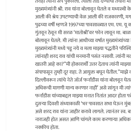
तरीही त्यांनी संप पुकारला. त्याला तोंड देण्याची तयारी 
मुख्यमंत्र्यांनी श्री. राव यांना बोलावून घेतले व मध्यस्थ
आली की श्रेय उपटण्याची वेळ आली की राजकारणी, मग त
पुढच्या वर्षी म्हणजे 1997च्या पावसाळ्यात एम. एम. यू 
गुंतवून ठेवून मी सरळ ‘मातोश्री’वर फोन लावून मा. बाळा
बोलावून घेतले. मी त्यांना आधीच्या वर्षात मुख्यमंत्र्या
त्यांनाही शरद राव यांची मनमानी पसंत नसावी. त्यांनी मल
खातरी आहे का?’’
मी होकारार्थी उत्तर देताच त्यांनी माझ्
संपापासून तुम्ही दूर राहा. ते आयुक्त बघून घेतील.’’
माझे 
दिल्लीवरून त्यांचे नेते जॉर्ज फर्नांडीस यांना बोलवून घ
अधिकची मागणी मान्य करणार नाही’ असे सांगून मी त्यांच्
फर्नांडीस यांच्याबद्दल माझ्या मनात नितांत आदर होता परंत
दुसर्‍या दिवशी संध्याकाळी ‘भर पावसात सभा घेऊन मुंबई
असे शरद राव यांना जाहीर करावे लागले. त्यानंतर स्व. ब
नाराजही होत असत आणि चांगले काम करणार्‍या अधिकार्‍य
नक्कीच होता.
