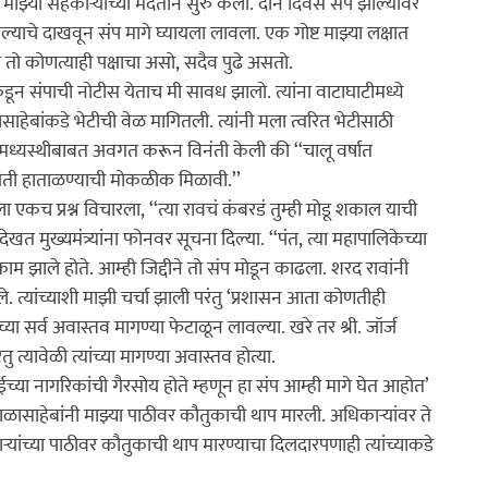
मी माझ्या सहकार्‍यांच्या मदतीने सुरु केली. दोन दिवस संप झाल्यावर 
ी केल्याचे दाखवून संप मागे घ्यायला लावला. एक गोष्ट माझ्या लक्षात 
ो कोणत्याही पक्षाचा असो, सदैव पुढे असतो.

कडून संपाची नोटीस येताच मी सावध झालो. त्यांना वाटाघाटीमध्ये 
साहेबांकडे भेटीची वेळ मागितली. त्यांनी मला त्वरित भेटीसाठी 
ंच्या मध्यस्थीबाबत अवगत करून विनंती केली की ‘‘चालू वर्षात 
ा एकच प्रश्न विचारला, ‘‘त्या रावचं कंबरडं तुम्ही मोडू शकाल याची 
यादेखत मुख्यमंत्र्यांना फोनवर सूचना दिल्या. ‘‘पंत, त्या महापालिकेच्या 
काम झाले होते. आम्ही जिद्दीने तो संप मोडून काढला. शरद रावांनी 
ेतले. त्यांच्याशी माझी चर्चा झाली परंतु ‘प्रशासन आता कोणतीही 
या सर्व अवास्तव मागण्या फेटाळून लावल्या. खरे तर श्री. जॉर्ज 
ु त्यावेळी त्यांच्या मागण्या अवास्तव होत्या.
च्या नागरिकांची गैरसोय होते म्हणून हा संप आम्ही मागे घेत आहोत’ 
ाळासाहेबांनी माझ्या पाठीवर कौतुकाची थाप मारली. अधिकार्‍यांवर ते 
ांच्या पाठीवर कौतुकाची थाप मारण्याचा दिलदारपणाही त्यांच्याकडे 