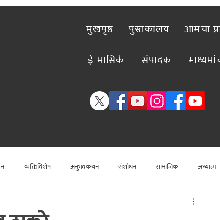
मुखपृष्ठ
पुस्तकालय
आमचा प्
ई-मासिके
संपादक
माध्यमा
शन
व्यक्तिविशेष
अनुभवकथन
संशोधन
सामाजिक
अध्यात्म
विशेष लेख
राजकीय
विश्लेषण
सामाजिक
कलाविश्व
व्यक्