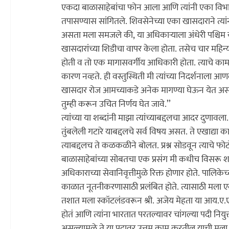
एकदा बाळासाहेबांचा फोन आला आणि त्यांनी एका विभाग 
तपासण्यास सांगितले. शिवसेनेच्या एका खासदाराने त्यां
असता मला समजले की, या अधिकार्‍याला अंधेरी पश्चिम य
खासदारांच्या शिडीचा वापर केला होता. तसेच चार महिन्य
होती व तो एक मागासवर्गीय आधिकारी होता. त्याचे कामही 
कारण नव्हते. ही वस्तुस्थिती मी त्यांच्या निदर्शनाला आ
खासदार रोज आमच्याकडे अनेक मागण्या घेऊन येत असतात
तुम्ही करून उचित निर्णय घेत जावे.’’

त्यांच्या या शब्दांनी माझा त्यांच्याबद्दलचा आदर दुणावला.
तुंबलेली गटारे याबद्दलचे सर्व विषय असत. ते एखाद्या कार
त्याबद्दलच ते कळकळीने बोलत. प्रश्न सोडवून त्याचे फो
बाळासाहेबांच्या सोबतचा एक प्रसंग मी कधीच विसरू शक
अधिकाराच्या सेवानिवृत्तीमुळे रिक्त होणार होते. पालिकेच
काळात नूतनीकरणासाठी प्रलंबित होते. त्यासाठी मला एक
तशात मला स्कॉटलंडवरून श्री. अजेय मेहता या आय.ए.एस.
होतं आणि त्यांना भारतात परतल्यावर चांगल्या पदी नियुक
असल्यामुळे ते या पदावर उत्तम काम करतील याची मला खा