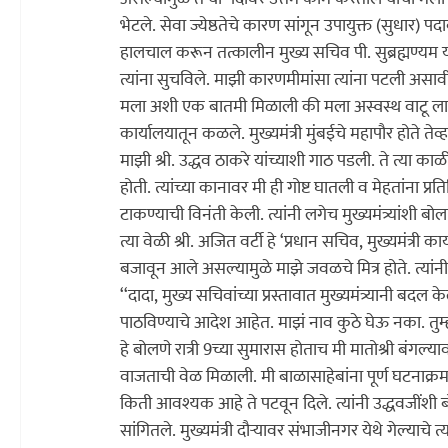
भेटले. सेवा ज्येष्ठतेचे कारण सांगून उपायुक्त (सुधार) पदा
हालचाल करून तत्कालीन मुख्य सचिव पी. सुब्रह्मण्यम यां
त्यांना सुचविले. माझी कारणमीमांसा त्यांना पटली असावी क
मला अशी एक बातमी मिळाली की मला अस्वस्थ वाटू लागले. शाह
कार्यालयातून कळले. मुख्यमंत्री मुंबईचे महापौर होते तेव्ह
माझी श्री. उद्धव ठाकरे यांच्याशी गाठ पडली. ते त्या क
होती. त्यांच्या कानावर मी ही गोष्ट घातली व मेहतांना प्र
टाकण्याची विनंती केली. त्यांनी लगेच मुख्यमंत्र्यांशी 
त्या वेळी श्री. अजित वर्टी हे ‘प्रधान सचिव, मुख्यमंत्री 
बजावून आले असल्यामुळे माझे जवळचे मित्र होते. त्यां
‘‘दादा, मुख्य सचिवांच्या प्रस्तावात मुख्यमंत्र्यानी 
पाठविण्याचे आदेश आहेत. माझं नाव कुठे घेऊ नका. तु
हे बोलणे रात्री 9च्या सुमारास होताच मी मातोश्री बंगल्
वाजताची वेळ मिळाली. मी बाळासाहेबांना पूर्ण घटनाक्
किती आवश्यक आहे ते पटवून दिले. त्यांनी उद्धवजींशी बो
सांगितले. मुख्यमंत्री दौर्‍यावर संभाजीनगर येथे गेल्याचे