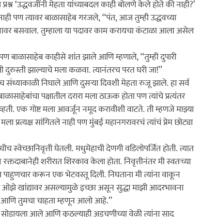
 प्रश्न ‘उद्धवजींनी मेहता यांच्याबदल काही बोलणे केले होते की नाही?’ 
ाही पण त्यावर बाळासाहेब गरजले, ‘‘पंत, आज तुम्ही उद्धवच्या 
्यावर बसवाल. तुम्हाला या पदावर काम करायचा कंटाळा आला असेल 
 बाळासाहेब काहीसे शांत झाले आणि म्हणाले, ‘‘तुम्ही दुपारी 
दुरुस्ती झाल्याचे मला कळवा. त्यानंतरच परत घरी जा!’’

च संध्याकाळी निघाले आणि दुसर्‍या दिवशी मेहता रुजू झाले. हा सर्व 
बाळासाहेबांचा पक्षातील दरारा मला ठाऊक होता पण त्यांचे प्रत्यंतर 
हती. एक गोष्ट मला आवर्जून नमूद करावीशी वाटते. ती म्हणजे माझ्या 
 प्रत्यक्ष सांगितले नाही पण मुंबई महानगरावरचं त्यांचं प्रेम छोट्या 
ीच स्वेच्छानिवृत्ती घेतली. मधुमेहाची देणगी वडिलोपर्जित होती. त्यात 
क्तदाबानेही शरीरात शिरकाव केला होता. निवृत्तीनंतर मी स्वतःच्या 
मला पाहुणचार करून एक भेटवस्तू दिली. निघताना मी त्यांना वाकून 
े ओझे खांद्यावर असल्यामुळे इच्छा असून सुद्धा माझी आदरभावना 
 आणि तुमचा चाहता म्हणून आलो आहे.’’

र्यंत सोडायला आले आणि कुठल्याही अडचणीच्या वेळी त्यांना साद 