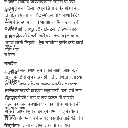
   क्रीडा साहित्य व्यवसायातील पहिली यशस्वी 
कथा
महाराष्ट्रीयन महिला म्हणून जिचा सर्वत्र गौरव केला 
सांस्कृतिक
जातो, ती पुण्याच्या शिंदे स्पोर्ट्स ची " आशा शिंदे" 
राजकीय
म्हणजे आम्हा ५ प्रधान भावंडांच्या पैकी २ नंबरची 
कलाविश्व
बहीण,माझी आशूताई!! ताईबद्दल लिहिण्यासाठी 
हातात लेखणी घेतली खरी,पण तिच्याबद्दल काय 
विशेष लेख
आणि किती लिहावे ? हेच समजेना.इतके तिचे कार्य 
राजकीय
मोठे आहे.
विश्लेषण
सामाजिक
    अगदी लहापणापासूनच ताई माझी लाडकी, ती 
कलाविश्व
आज पर्यंत!मी खूप ताई वेडी होते आणि आहे.माझ्या 
व्यक्तिविशेष
लांब केसांच्या २ वेण्या घालण्यासाठी मला फक्त 
अध्यात्म
ताईच लागायची.यावरून लहानपणी मला सर्व जण 
चिडवायचे,की " ताई च लग्न होऊन ती सासरी 
प्रकाशन
गेल्यावर काय करशील?" यावर  मी सांगायची की 
साहित्य चपराक
सासरी जाण्यापूर्वी ताईकडून वेण्या घालून,त्यावर 
संशोधन
डिंक लावीन म्हणजे केस घट्ट बसतील ताई येईपर्यंत 
" योगायोग असा की,डिंक लावावाच लागला 
सांस्कृतिक