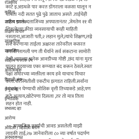
राजकीय
काटे इ.अडथळे पार करत डोंगराला वळसा घालून न 
कविता
थांबता नदी सतत पुढे पुढे जाताच असते .ताईचेही 
तसेच झाले.
 दत्ताजिंच्या अपघातानंतर ,जेमतेम ११ वी 
साहित्य चपराक
शिकलेल्या,क्रीडा व्यवसायाची काही माहिती 
शिक्षण विचार
नसताना,आजारी पती,२ लहान मुले,त्यांचे शिक्षण,लग्ने 
सांस्कृतिक
सर्व करणाऱ्या ताईला अक्षरशः तारेवरील कसरत 
सामाजिक
करावी लागली पण ती धैर्याने सर्व संकटाना सामोरी 
गेली.आपल्या अनेक आवडीच्या गोष्टी ,छंद यांना मुरड 
साहित्य चपराक ऍप
घालून हृदयाच्या एका कप्प्यात बंद करून ठेवले.स्वतः 
ऑडिओबुक
पेक्षा समोरच्या व्यक्तीला काय हवे याचाच विचार 
दिवाळी अंक
केला.परिस्थितीशी एकटीच झगडत राहिली.सर्वांना 
सांभाळून घेण्याची सोशिक वृत्ती तिच्याकडे आहे,पण 
ई-पुस्तके
कुठे अन्याय,खोटेपणा दिसला ,तर तो मात्र तिला 
ई-मासिके
सहन होत नाही.

सभासद व्हा
आरोग्य
      सामाजिक कार्याची आवड असलेली माझी 
ऑडिओ / व्हिडीओ ब्लॉग
लाडकी ताई,२७ जानेवारीला ८० व्या वर्षात पदार्पण 
अनुभवकथन