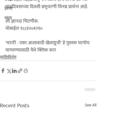
वाढदिवसाच्या दिवशी प्रभूचरणी विनम्र प्रार्थना आहे.

प्रेरणा
व्यंग्य
सौ ज्ञानदा चिटणीस.
मोबाईल ९८८१२०१२९०

'भरारी - एका आशावादी खेळाडूची' हे पुस्तक घरपोच 
मागवण्यासाठी येथे क्लिक करा
व्यक्तिविशेष
Recent Posts
See All