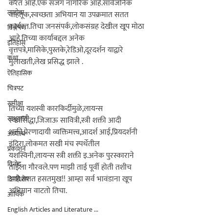
करत आहे.एक सजग नागरिक आहे.सार्वजनिक 
लाडोबा
वाहतूक,स्वच्छता अभियान या उपक्रमात सतत 
कार्यरत.तिचा जनसंपर्क,लोकसंग्रह देखील खूप मोठा 
विश्लेषण
आहे.तिच्या कार्याबद्दल अनेक 
इतिहास
वृत्तपत्रे,मासिके,पुस्तके,रेडिओ,दूरदर्शन याद्वारे 
कथा
मुलाखती,लेख प्रसिद्ध झाले .

ऎतिहासिक
चित्रपट
समीक्षा
तिच्या यशस्वी कारकिर्दीमुळे,लायन्स 
साधुवाणी
स्वयंसिद्धा,जिजाऊ सावित्री,स्त्री शक्ती आदी 
शक्ती,प्रेरणादायी व्यक्तिमत्त्व,आदर्श आई,प्रियदर्शनी 
अध्यात्म
इंदिरा,लोकमत सखी मंच स्पर्धेतील 
प्रकाशन
यशस्विनी,लायन्स स्त्री शक्ती इ.अनेक पुरस्काराने 
विनोद
ताईला गौरवले.पण माझी ताई पूर्वी होती तशीच 
आहे.
सतत हसतमुख!! आम्हा सर्व भावंडाना खूप 
दिनविशेष
अभिमान वाटतो तिचा.

आर्थिक
English Articles and Literature ...