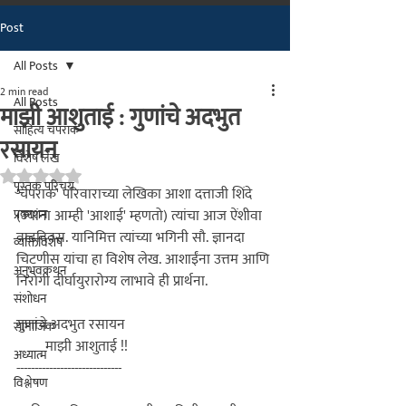
Post
मराठीतील अग्रगण्य प्रकाशन
संस्था
All Posts
२००२ पासून...
2 min read
All Posts
माझी आशुताई : गुणांचे अदभुत
साहित्य चपराक
रसायन
विशेष लेख
Rated NaN out of 5 stars.
पुस्तक परिचय
'चपराक'
 परिवाराच्या लेखिका आशा दत्ताजी शिंदे 
प्रकाशन
(ज्यांना आम्ही 'आशाई' म्हणतो) त्यांचा आज ऐंशीवा 
वाढदिवस. यानिमित्त त्यांच्या भगिनी सौ. ज्ञानदा 
व्यक्तिविशेष
चिटणीस यांचा हा विशेष लेख. आशाईंना उत्तम आणि 
अनुभवकथन
निरोगी दीर्घायुरारोग्य लाभावे ही प्रार्थना.

संशोधन
गुणांचे अदभुत रसायन

सामाजिक
        माझी आशुताई !!

अध्यात्म
-----------------------------

विश्लेषण