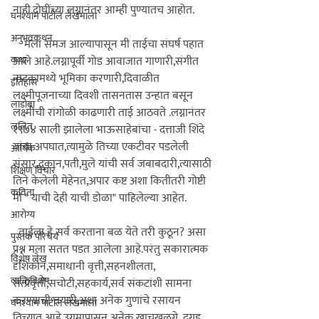
नाही.दोघींच्या लग्नानंतर आम्ही पुण्यातच आहोत.

घनश्याम पाटील लेखमाला
अनुभवकथन
    मला समज आल्यापासून मी ताईचा संघर्ष पहात 
कथा
आले आहे.लग्नापूर्वी गोड आवाजात गाणारी,संगीत 
नाटकामध्ये भूमिका करणारी,दिवाळीत 
इतिहास
लक्ष्मीपूजनाच्या दिवशी तासनतास उन्हात बसून 
लाडोबा
लक्ष्मीची रांगोळी काढणारी ताई आठवते .लग्नानंतर 
ललित
१९७४ साली झालेला भाऊसाहेबांचा - दत्ताजी शिंदे 
यांचा अपघात,त्यामुळे 
तिच्या एकटीवर पडलेली 
आर्थिक
संसार,दुकान,पती,मुले यांची सर्व जबाबदारी,त्यासाठी 
शिक्षण विचार
तिने केलेली मेहेनत,अपार कष्ट अशा कितीतरी गोष्टी 
कविता
मी " याची देही याची डोळा" पाहिलेल्या आहेत.
आरोग्य
  ताईला हे सर्व करताना बळ येते तरी कुठून? असा 
पुस्तक परिचय
प्रश्न मला सतत पडत आलेला आहे.परंतु 
सकारात्मक 
विशेष लेख
दृशिकोन,समाधानी वृत्ती,सहनशीलता, 
व्यक्तिविशेष
सत्प्रवृत्ती,सचोटी,सहकार्य,सर्व संकटांशी सामना 
करण्याची तयारी,अशा अनेक गुणांचे रसायन 
घनश्याम पाटील लेखमाला
तिच्यात आहे.उगमापासून अनेक खाचखळगे ,दगड 