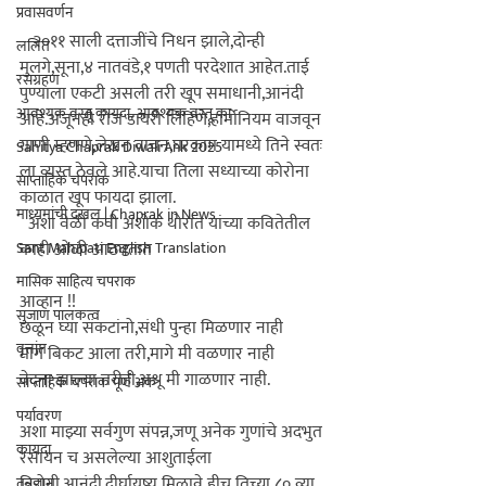
प्रवासवर्णन
   २०११ साली दत्ताजींचे निधन झाले,दोन्ही 
ललित
मुलगे,सूना,४ नातवंडे,१ पणती परदेशात आहेत.ताई 
रसग्रहण
पुण्याला एकटी असली तरी खूप समाधानी,आनंदी 
आवश्यक वस्तू कायदा, आवश्यक वस्तू का
आहे.अजूनही रोज डायरी लिहिणे,हार्मोनियम वाजवून 
गाणी म्हणणे,लेखन वाचन,घरकाम यामध्ये तिने स्वतः 
Sahitya Chaprak Diwali Ank 2025
ला व्यस्त ठेवले आहे.याचा तिला सध्याच्या कोरोना 
साप्ताहिक चपराक
काळात खूप फायदा झाला.

माध्यमांची दखल | Chaprak in News
  अशा वेळी कवी अशोक थोरात यांच्या कवितेतील 
Sant Mahipati English Translation
काही ओळी आठवतात

मासिक साहित्य चपराक
आव्हान !!

सुजाण पालकत्व
छळून घ्या संकटांनो,संधी पुन्हा मिळणार नाही

वृत्तांत
मार्ग बिकट आला तरी,मागे मी वळणार नाही

वेदना झाल्या तरीही,अश्रू मी गाळणार नाही.
साप्ताहिक चपराक पूर्ण अंक
पर्यावरण
अशा माझ्या सर्वगुण संपन्न,जणू अनेक गुणांचे अदभुत 
कायदा
रसायन च असलेल्या आशुताईला 
निरोगी,आनंदी,दीर्घायुष्य मिळावे हीच तिच्या ८० व्या 
तंत्रज्ञान