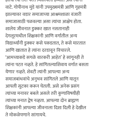
होत्या त्या तरी परत मिळायला हव्यात असे त्यांना 
वाटे. गोपीनाथ मुंडे यांनी उपमुख्यमंत्री आणि गृहमंत्री 
झाल्यावर वडार समाजाच्या आश्रमशाळा वंजारी 
समाजासाठी पळवल्या असा त्यांचा आक्षेप होता.

शालेय जीवनात डुक्कर खात नसतानाही 
देगलूरमधील शिक्षकांनी आणि वर्गातील अन्य 
विद्यार्थ्यांनी डुक्कर कसे पकडतात, ते कसे मारतात 
आणि खातात हे त्यांना दरडावून विचारले. 
‘आमच्याकडे सगळे वारकरी आहेत‌’ हे सांगूनही ते 
त्यांना पटत नव्हते. हे सांगितल्याशिवाय वर्गात बसता 
येणार नव्हते. शेवटी त्यांनी आपल्या अन्य 
समाजबांधवांचे अनुभव सांगितले आणि यातून 
आपली सुटका करून घेतली. असे अनेक प्रसंग 
त्यांच्या मनावर बबले असले तरी कुणाविषयीही 
त्यांच्या मनात द्वेष नव्हता. आपल्या दोन ब्राह्मण 
शिक्षकांनी आपल्या जीवनाला दिशा दिली हे देखील 
ते मोकळेपणाने सांगायचे.
