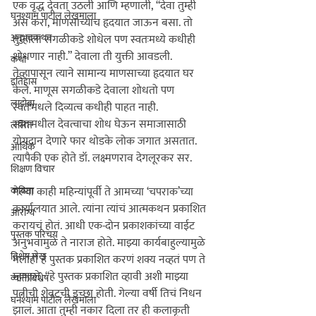
एक वृद्ध देवता उठली आणि म्हणाली, “देवा तुम्ही 
घनश्याम पाटील लेखमाला
असं करा, माणसाच्याच हृदयात जाऊन बसा. तो 
अनुभवकथन
तुम्हाला सगळीकडे शोधेल पण स्वतःमध्ये कधीही 
शोधणार नाही.” देवाला ती युक्ती आवडली. 
कथा
तेव्हापासून त्याने सामान्य माणसाच्या हृदयात घर 
इतिहास
केले. माणूस सगळीकडे देवाला शोधतो पण 
लाडोबा
स्वतःमधले दिव्यत्व कधीही पाहत नाही. 
स्वतःमधील देवत्वाचा शोध घेऊन समाजासाठी 
ललित
योगदान देणारे फार थोडके लोक जगात असतात. 
आर्थिक
त्यापैकी एक होते डॉ. लक्ष्मणराव देगलूरकर सर.
शिक्षण विचार
कविता
गेल्या काही महिन्यांपूर्वी ते आमच्या ‘चपराक‌’च्या 
कार्यालयात आले. त्यांना त्यांचं आत्मकथन प्रकाशित 
आरोग्य
करायचं होतं. आधी एक-दोन प्रकाशकांच्या वाईट 
पुस्तक परिचय
अनुभवामुळे ते नाराज होते. माझ्या कार्यबाहुल्यामुळे 
विशेष लेख
मलाही हे पुस्तक प्रकाशित करणं शक्य नव्हतं पण ते 
म्हणाले, “हे पुस्तक प्रकाशित व्हावी अशी माझ्या 
व्यक्तिविशेष
पत्नीची शेवटची इच्छा होती. गेल्या वर्षी तिचं निधन 
घनश्याम पाटील लेखमाला
झालं. आता तुम्ही नकार दिला तर ही कलाकृती 