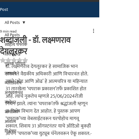
Post
मराठीतील अग्रगण्य प्रकाशन
संस्था
All Posts
२००२ पासून...
9 min read
All Posts
शब्दांजली - डॉ. लक्ष्मणराव
साहित्य चपराक
देगलूरकर
विशेष लेख
Rated NaN out of 5 stars.
पुस्तक परिचय
डॉ. लक्ष्मणराव देगलूरकर हे सामाजिक भान 
प्रकाशन
असलेले वैद्यकीय अधिकारी आणि विचारवंत होते. 
त्यांचे ‘ओड आणि ओढ‌’ हे आत्मचरित्र या महिन्यात 
व्यक्तिविशेष
31 तारखेला ‘चपराक प्रकाशन‌’तर्फे प्रकाशित होत 
अनुभवकथन
आहे. त्यांचे नुकतेच म्हणजे 25/06/2024रोजी 
संशोधन
निधन झाले. त्यांना ‘चपराक‌’तर्फे श्रद्धांजली म्हणून 
हा विशेष विभाग देत आहोत. हे पुस्तक आपण 
सामाजिक
‘चपराक‌’च्या वेबसाईटवरून घरपोहोच मागवू 
अध्यात्म
शकाल. शिवाय 31 ऑगस्टनंतर याचे ऑडिओ बुकही 
विश्लेषण
आपण ‘चपराक‌’च्या युट्यूब चॅनेलवरून ऐकू शकाल.
- 