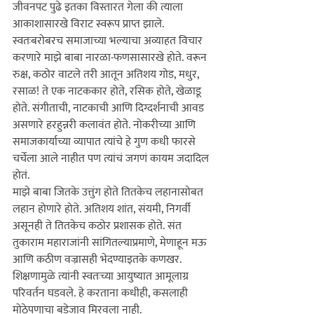
जीवनपट पुढे इतका विस्तारत गेला की त्याला 
आकाशासारखे विराट स्वरूप प्राप्त झाले. 
स्वतःबरोबरच समाजाच्या भल्याचा अव्याहत विचार 
करणारे माझे बाबा नारळा-फणसासारखे होते. वरून 
रुक्ष, कठोर वाटले तरी आतून अतिशय गोड, मधुर, 
रसाळ! ते एक नाटककार होते, रसिक होते, खेळाडू 
होते. संगीताची, नाटकाची आणि दिग्दर्शनाची आवड 
असणारे हरहुन्नरी कलावंत होते. नोकरीच्या आणि 
समाजकार्याच्या व्यापात त्यांचे हे गुण कधी फारसे 
चर्चेला आले नाहीत पण त्यांचं जगणं कायम जदादिल 
होतं.

माझे बाबा जितके उत्तुंग होते तितकेच लहानासोबत 
लहान होणारे होते. अतिशय शांत, संयमी, निगर्वी 
असूनही ते तितकेच कठोर प्रशासक होते. संत 
तुकाराम महाराजांनी सांगितल्याप्रमाणे, मेणाहून मऊ 
आणि कठीण वज्रासही भेदण्याइतके कणखर. 
शिक्षणामुळे त्यांनी स्वतःच्या आयुष्यात आमूलाग्र 
परिवर्तन घडवले. हे करताना कधीही, कसलाही 
मोठेपणाचा बडेजाव मिरवला नाही.