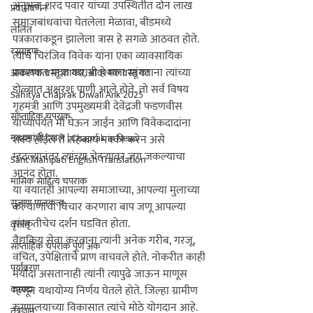
अनुभव, शरद पवार यांच्या उपस्थितीत दोन लाख 
प्रवासवर्णन
समाजबांधवांचा घेतलेला मेळावा, बीडमध्ये 
ललित
पत्रकारांकडून झालेला त्रास हे सगळे आठवत होते. 
रसग्रहण
त्यांचे चिरंजिव विवेक यांना एका व्यावसायिक 
प्रकरणात मदत करावी हे मला सांगताना त्यांच्या 
आवश्यक वस्तू कायदा, आवश्यक वस्तू का
डोळ्यात अक्षरशः पाणी आले होते. तो सर्व विषय 
Sahitya Chaprak Diwali Ank 2025
गृहमंत्री आणि उपमुख्यमंत्री देवेंद्रजी फडणवीस 
साप्ताहिक चपराक
यांच्यापर्यंत मी घेऊन जाईन आणि विवेकदादांना 
माध्यमांची दखल | Chaprak in News
शक्य होईल ते सहकार्य नक्की करेन असे 
म्हटल्यानंतर त्यांच्या चेहऱ्यावर जग जकल्याचा 
Sant Mahipati English Translation
आनंद होता. 
मासिक साहित्य चपराक
या वयातही आपल्या समाजाच्या, आपल्या मुलाच्या 
सुजाण पालकत्व
कल्याणाचा विचार करणारा बाप जणू आपल्या 
संस्कृतीचेच दर्शन घडवित होता.
वृत्तांत
वैद्यकिय सेवा करताना त्यांनी अनेक गरीब, गरजू, 
साप्ताहिक चपराक पूर्ण अंक
वंचित, उपेक्षितांचे प्राण वाचवले होते. नोकरीत काही 
पर्यावरण
मर्यादा असतानाही त्यांनी त्यापुढे जाऊन माणूस 
कायदा
म्हणून यथायोग्य निर्णय घेतले होते. जिल्हा ग्रामीण 
रुग्णालयाच्या विकासात त्यांचे मोठे योगदान आहे. 
तंत्रज्ञान