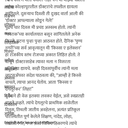
त्याचे कारण मला कळले नाही पण मी माझ्या पत्नीला 
त्यांना कोल्हापूरातील डॉक्टरांचे तपशील द्यायला 
लाडोबा
सांगितले. दुसऱ्याच दिवशी ती दुःखद वार्ता आली की 
विश्लेषण
‘डॉक्टर आपल्याला सोडून गेले!’

इतिहास
पुढचे चार दिवस मी प्रचंड अस्वस्थ होतो. त्यांनी 
कथा
‘चपराक‌’च्या कार्यालयात बसून सांगितलेले अनेक 
किस्से, घटना पुन्हा पुन्हा आठवत होते. दैनिक ‘पुण्य 
ऎतिहासिक
नगरी‌’च्या सर्व आवृत्त्यातून मी ‘किस्सा ए इलेक्शन‌’ 
चित्रपट
हा राजकीय स्तंभ रोजच्या अंकात लिहित होतो. ते 
समीक्षा
वाचून डॉक्टरसाहेब त्यावर मला न विसरता 
प्रतिक्रिया द्यायचे. काही दिवसांपूर्वीच त्यांनी मला 
साधुवाणी
व्हाटसॲपवर संदेश पाठवला की, “आम्ही हे किस्से 
अध्यात्म
वाचले, त्याचा आनंद घेतोय. आता ‘किस्सा ए 
प्रकाशन
देगलूरकर‌’ लिहा!”

दुर्दैवाने ही वेळ इतक्या लवकर येईल, असे स्वप्नातही 
विनोद
वाटले नव्हते. त्यांचे देगलूरचे प्राथमिक शाळेतील 
दिनविशेष
दिवस, तिथली जातीय अवहेलना, अत्यंत प्रतिकूल 
आर्थिक
परिस्थितीत पूर्ण केलेले शिक्षण, नांदेड, लोहा, 
English Articles and Literature ...
संभाजीनगर, नगर अशा विविध ठिकाणचे त्यांचे 