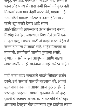
समृद्ध करतात. भगवद्गीतेत म्हटलंय की, ‘समय से 
पहले और भाग्य से जादा कभी किसी को कुछ नही 
मिलला.’ मला मात्र नेहमी वाटतं की, माझ्या आईनं 
नऊ महिने बाळाला पोटात वाढवणं हे ‘समय से 
पहले‌’ खूप काही देणारं आहे आणि 
आई-वडिलांनी आपल्यावर उत्तम संस्कार करणं, 
निरपेक्ष प्रेम देणं, जगण्याला दिशा देणं आणि एक 
माणूस म्हणून घडण्यासाठी जे काही करता येईल ते 
करणं हे ‘भाग्य से जादा‌’ आहे. आईवडिलांच्या या 
त्यागाची, समर्पणाची जाणीव कुणाला असते, 
कुणाला नसते! माझ्या आयुष्यात आणि माझ्या 
जडणघडणीत माझे आईबाबाच माझे सर्वस्व आहेत.
माझे बाबा वडार समाजाचे पहिले सिव्हिल सर्जन 
ठरले. इथं ‘समाज‌’ यासाठी महत्त्वाचा की, आपलं 
मूल्यमापन करताना, आपण आज कुठं आहोत हे 
पडताळून पाहताना आपली सुरूवात नेमकी कुठून 
झाली हे महत्त्वाचं असतं. घरात अठराविश्वे दारिद्य्र 
असताना देगलूरमधील डबक्यात सुरू झालेला त्यांचा 