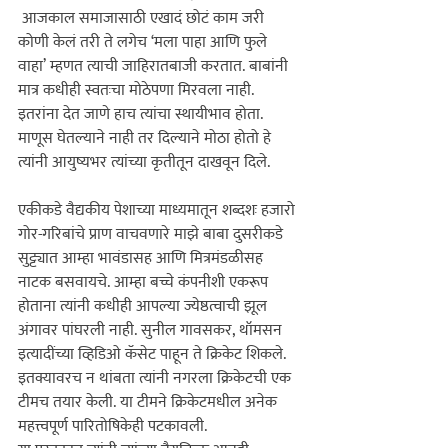
 आजकाल समाजासाठी एखादं छोटं काम जरी 
कोणी केलं तरी ते लगेच ‘मला पाहा आणि फुले 
वाहा‌’ म्हणत त्याची जाहिरातबाजी करतात. बाबांनी 
मात्र कधीही स्वतःचा मोठेपणा मिरवला नाही. 
इतरांना देत जाणे हाच त्यांचा स्थायीभाव होता. 
माणूस घेतल्याने नाही तर दिल्याने मोठा होतो हे 
त्यांनी आयुष्यभर त्यांच्या कृतीतून दाखवून दिले.
एकीकडे वैद्यकीय पेशाच्या माध्यमातून शब्दशः हजारो 
गोर-गरिबांचे प्राण वाचवणारे माझे बाबा दुसरीकडे 
सुट्ट्यात आम्हा भावंडासह आणि मित्रमंडळीसह 
नाटक बसवायचे. आम्हा बच्चे कंपनीशी एकरूप 
होताना त्यांनी कधीही आपल्या ज्येष्ठत्वाची झूल 
अंगावर पांघरली नाही. सुनील गावसकर, थॉमसन 
इत्यादींच्या व्हिडिओ कॅसेट पाहून ते क्रिकेट शिकले. 
इतक्यावरच न थांबता त्यांनी नगरला क्रिकेटची एक 
टीमच तयार केली. या टीमने क्रिकेटमधील अनेक 
महत्त्वपूर्ण पारितोषिकेही पटकावली.
