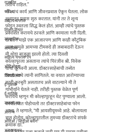
राजकीय
तशीच राहिल.”

मी त्यांचं कार्य आणि जीवनप्रवास ऐकून घेतला. लोक 
कविता
शून्यातून प्रवास सुरु करतात. यांनी तर ते शून्य 
साहित्य चपराक
फोडून स्वतःला सिद्ध केलं होतं. आम्ही त्यांचे पुस्तक 
शिक्षण विचार
प्रकाशित करायचे ठरवले आणि कामाला गती दिली.

सांस्कृतिक
दरम्यान माझे एक आजारपण आणि काही कौटुंबिक 
व्याप यामुळे आमच्या टीमकडे ही जबाबदारी देऊन 
सामाजिक
मी थोडा बाजूला झालो होतो. त्या दिवशी 
साहित्य चपराक ऍप
कोल्हापूरला असताना त्यांचे चिरंजीव श्री. विवेक 
ऑडिओबुक
यांचा दूरध्वनी आला. डॉक्टरसाहेबांची तब्येत 
बिघडल्याचे त्यांनी सांगितले. या वयात आरोग्याच्या 
दिवाळी अंक
काही कुरबुरी असतातच असे वाटल्याने मी ते 
ई-पुस्तके
गांभीर्याने घेतले नाही. तरीही पुस्तक वेळेत पूर्ण 
ई-मासिके
करायचे म्हणून मी कोल्हापूरहून थेट पुण्याला आलो. 
सभासद व्हा
कार्यालयात पोहोचलो तर डॉक्टरसाहेबांचा फोन 
आला. ते म्हणाले, “मी आयसीयूमध्ये आहे. बोलायला 
आरोग्य
त्रास होतोय. कोल्हापूरातील तुमच्या डॉक्टरांचे संपर्क 
ऑडिओ / व्हिडीओ ब्लॉग
क्रमांक द्या.”

अनुभवकथन