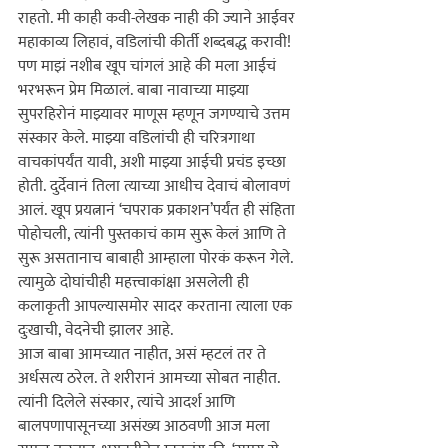
राहतो. मी काही कवी-लेखक नाही की ज्याने आईवर 
महाकाव्य लिहावं, वडिलांची कीर्ती शब्दबद्ध करावी! 
पण माझं नशीब खूप चांगलं आहे की मला आईचं 
भरभरून प्रेम मिळालं. बाबा नावाच्या माझ्या 
सुपरहिरोनं माझ्यावर माणूस म्हणून जगण्याचे उत्तम 
संस्कार केले. माझ्या वडिलांची ही चरित्रगाथा 
वाचकांपर्यंत यावी, अशी माझ्या आईची प्रचंड इच्छा 
होती. दुर्देवानं तिला त्याच्या आधीच देवाचं बोलावणं 
आलं. खूप प्रयत्नानं ‘चपराक प्रकाशन‌’पर्यंत ही संहिता 
पोहोचली, त्यांनी पुस्तकाचं काम सुरू केलं आणि ते 
सुरू असतानाच बाबाही आम्हाला पोरकं करून गेले. 
त्यामुळे दोघांचीही महत्त्वाकांक्षा असलेली ही 
कलाकृती आपल्यासमोर सादर करताना त्याला एक 
दुःखाची, वेदनेची झालर आहे.

आज बाबा आमच्यात नाहीत, असं म्हटलं तर ते 
अर्धसत्य ठरेल. ते शरीरानं आमच्या सोबत नाहीत. 
त्यांनी दिलेले संस्कार, त्यांचे आदर्श आणि 
बालपणापासूनच्या असंख्य आठवणी आज मला 