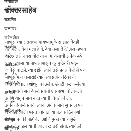
संपादक
कथा
डॉक्टरसाहेब
सांस्कृतिक
राजकीय
कलाविश्व
विशेष लेख
माणसांच्या सततच्या मागण्यामुळे साक्षात देवही 
राजकीय
वैतागला. ‘देवा मला हे दे, देवा मला ते दे‌’ असं म्हणत 
वाटेल तसे नवस बोलणाऱ्या माणसाची अनेक रूपे 
विश्लेषण
पाहून त्याला या माणसापासून दूर कुठेतरी पळून 
सामाजिक
जावेसे वाटले. त्या दृष्टीने त्याने तसे प्रयत्न केलेही पण 
कलाविश्व
माणूस महा चलाख! त्याने त्या प्रत्येक ठिकाणी 
व्यक्तिविशेष
जाऊन देवाला शोधून काढलेच. शेवटी कंटाळलेल्या 
देवबाप्पांनी सर्व देव-देवतांची एक सभा बोलावली 
अध्यात्म
आणि यातून मार्ग काढण्याची विनंती केली.

प्रकाशन
अनेक देवी-देवतांनी त्यांना अनेक मार्ग सुचवले पण 
साहित्य चपराक
ते काही त्याला पसंत पडेनात. या प्रत्येक ठिकाणी 
माणूस नक्की पोहोचेल आणि पुन्हा त्याच्यापुढे 
संशोधन
गाऱ्हाणे गाईल याची त्याला खातरी होती. त्यावेळी 
सांस्कृतिक