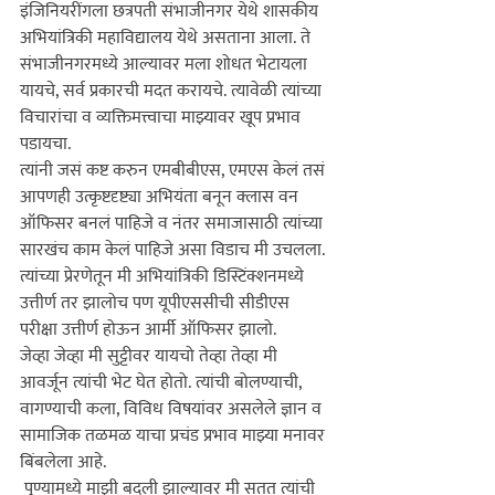
इंजिनियरींगला छत्रपती संभाजीनगर येथे शासकीय 
अभियांत्रिकी महाविद्यालय येथे असताना आला. ते 
संभाजीनगरमध्ये आल्यावर मला शोधत भेटायला 
यायचे, सर्व प्रकारची मदत करायचे. त्यावेळी त्यांच्या 
विचारांचा व व्यक्तिमत्त्वाचा माझ्यावर खूप प्रभाव 
पडायचा. 
त्यांनी जसं कष्ट करुन एमबीबीएस, एमएस केलं तसं 
आपणही उत्कृष्टदृष्ट्या अभियंता बनून क्लास वन 
ऑफिसर बनलं पाहिजे व नंतर समाजासाठी त्यांच्या 
सारखंच काम केलं पाहिजे असा विडाच मी उचलला. 
त्यांच्या प्रेरणेतून मी अभियांत्रिकी डिस्टिंक्शनमध्ये 
उत्तीर्ण तर झालोच पण यूपीएससीची सीडीएस 
परीक्षा उत्तीर्ण होऊन आर्मी ऑफिसर झालो.
जेव्हा जेव्हा मी सुट्टीवर यायचो तेव्हा तेव्हा मी 
आवर्जून त्यांची भेट घेत होतो. त्यांची बोलण्याची, 
वागण्याची कला, विविध विषयांवर असलेले ज्ञान व 
सामाजिक तळमळ याचा प्रचंड प्रभाव माझ्या मनावर 
बिंबलेला आहे.
 पुण्यामध्ये माझी बदली झाल्यावर मी सतत त्यांची 