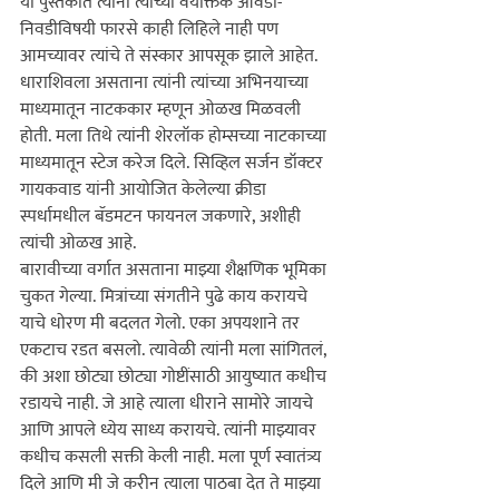
या पुस्तकात त्यांनी त्यांच्या वैयक्तिक आवडी-
निवडीविषयी फारसे काही लिहिले नाही पण 
आमच्यावर त्यांचे ते संस्कार आपसूक झाले आहेत. 
धाराशिवला असताना त्यांनी त्यांच्या अभिनयाच्या 
माध्यमातून नाटककार म्हणून ओळख मिळवली 
होती. मला तिथे त्यांनी शेरलॉक होम्सच्या नाटकाच्या 
माध्यमातून स्टेज करेज दिले. सिव्हिल सर्जन डॉक्टर 
गायकवाड यांनी आयोजित केलेल्या क्रीडा 
स्पर्धामधील बॅडमटन फायनल जकणारे, अशीही 
त्यांची ओळख आहे.

बारावीच्या वर्गात असताना माझ्या शैक्षणिक भूमिका 
चुकत गेल्या. मित्रांच्या संगतीने पुढे काय करायचे 
याचे धोरण मी बदलत गेलो. एका अपयशाने तर 
एकटाच रडत बसलो. त्यावेळी त्यांनी मला सांगितलं, 
की अशा छोट्या छोट्या गोष्टींसाठी आयुष्यात कधीच 
रडायचे नाही. जे आहे त्याला धीराने सामोरे जायचे 
आणि आपले ध्येय साध्य करायचे. त्यांनी माझ्यावर 
कधीच कसली सक्ती केली नाही. मला पूर्ण स्वातंत्र्य 
दिले आणि मी जे करीन त्याला पाठबा देत ते माझ्या 