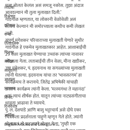
मला बोलतं केलंस असं समजू नकोस. तुझा अंदाज 
लाडोबा
आवडल्यानं मी तुला मुलाखत दिली.’

विश्लेषण
गाडगीळ म्हणतात, या लोकानी वेळोवेळी असं 
इतिहास
सावध केल्यानं मी समोरच्याला कधीच कमी लेखलं 
नाही.

कथा
संपूर्ण मंगेशकर परिवाराच्या मुलाखती घेणारे सुधीर 
ऎतिहासिक
गाडगीळ हे एकमेव मुलाखतकार आहेत. आशाबाईंची 
चित्रपट
29 वेळा मुलाखत घेण्याचा उच्चांक त्यांच्या नावावर 
नोंदवला गेला. लताबाईंची तीन वेळा, मीना खडीकर, 
समीक्षा
उषा मंगेशकर, पं. हृदयनाथ या सगळ्यांच्या मुलाखती 
साधुवाणी
त्यांनी घेतल्या. हृदयनाथ यांचा तर ‘भावसरगम’ हा 
अध्यात्म
कार्यक्रमच ते करायचे. जितेंद्र अभिषेकी यांचाही 
प्रकाशन
असाच कार्यक्रम त्यांनी केला. ‘मत्स्यगंधा ते महानंदा’ 
असं त्याचं शीर्षक होतं. यातून त्यांच्या नाट्यसंगीताचा 
विनोद
धावता आढावा ते घ्यायचे.

दिनविशेष
पु. ल. देशपांडे आणि बासु भट्टाचार्य असे दोघे एका 
आर्थिक
चित्रकला प्रदर्शनाला पाहुणे म्हणून गेले होते. ज्यांनी 
बोलावलं तो सहजपणे बोलून गेला, ‘तुम्ही एक 
English Articles and Literature ...