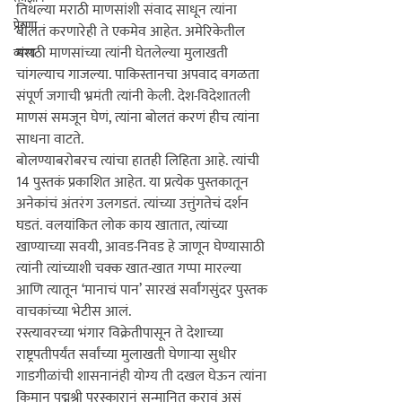
तिथल्या मराठी माणसांशी संवाद साधून त्यांना 
प्रेरणा
बोलतं करणारेही ते एकमेव आहेत. अमेरिकेतील 
मराठी माणसांच्या त्यांनी घेतलेल्या मुलाखती 
व्यंग्य
चांगल्याच गाजल्या. पाकिस्तानचा अपवाद वगळता 
संपूर्ण जगाची भ्रमंती त्यांनी केली. देश-विदेशातली 
माणसं समजून घेणं, त्यांना बोलतं करणं हीच त्यांना 
साधना वाटते.

बोलण्याबरोबरच त्यांचा हातही लिहिता आहे. त्यांची 
14 पुस्तकं प्रकाशित आहेत. या प्रत्येक पुस्तकातून 
अनेकांचं अंतरंग उलगडतं. त्यांच्या उत्तुंगतेचं दर्शन 
घडतं. वलयांकित लोक काय खातात, त्यांच्या 
खाण्याच्या सवयी, आवड-निवड हे जाणून घेण्यासाठी 
त्यांनी त्यांच्याशी चक्क खात-खात गप्पा मारल्या 
आणि त्यातून ‘मानाचं पान’ सारखं सर्वांगसुंदर पुस्तक 
वाचकांच्या भेटीस आलं.

रस्त्यावरच्या भंगार विक्रेतीपासून ते देशाच्या 
राष्ट्रपतीपर्यंत सर्वांच्या मुलाखती घेणार्‍या सुधीर 
गाडगीळांची शासनानंही योग्य ती दखल घेऊन त्यांना 
किमान पद्मश्री पुरस्कारानं सन्मानित करावं असं 