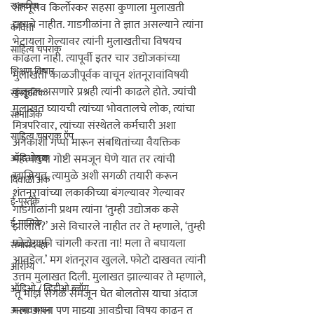
राजकीय
शंतनूराव किर्लोस्कर सहसा कुणाला मुलाखती 
द्यायचे नाहीत. गाडगीळांना ते ज्ञात असल्याने त्यांना 
कविता
भेटायला गेल्यावर त्यांनी मुलाखतीचा विषयच 
साहित्य चपराक
काढला नाही. त्यापूर्वी इतर चार उद्योजकांच्या 
शिक्षण विचार
मुलाखती काळजीपूर्वक वाचून शंतनूरावांविषयी 
कुतूहल असणारे प्रश्नही त्यांनी काढले होते. ज्यांची 
सांस्कृतिक
मुलाखत घ्यायची त्यांच्या भोवतालचे लोक, त्यांचा 
सामाजिक
मित्रपरिवार, त्यांच्या संस्थेतले कर्मचारी अशा 
साहित्य चपराक ऍप
अनेकांशी गप्पा मारून संबधितांच्या वैयक्तिक 
महत्त्वाच्या गोष्टी समजून घेणे यात तर त्यांची 
ऑडिओबुक
खासियत. त्यामुळे अशी सगळी तयारी करून 
दिवाळी अंक
शंतनूरावांच्या लकाकीच्या बंगल्यावर गेल्यावर 
ई-पुस्तके
गाडगीळांनी प्रथम त्यांना ‘तुम्ही उद्योजक कसे 
ई-मासिके
झालात?’ असे विचारले नाहीत तर ते म्हणाले, ‘तुम्ही 
फोटोग्राफी चांगली करता ना! मला ते बघायला 
सभासद व्हा
आवडेल.’ मग शंतनूराव खुलले. फोटो दाखवत त्यांनी 
आरोग्य
उत्तम मुलाखत दिली. मुलाखत झाल्यावर ते म्हणाले, 
ऑडिओ / व्हिडीओ ब्लॉग
‘तू माझं सगळं समजून घेत बोलतोस याचा अंदाज 
मला आला पण माझ्या आवडीचा विषय काढून तू 
अनुभवकथन