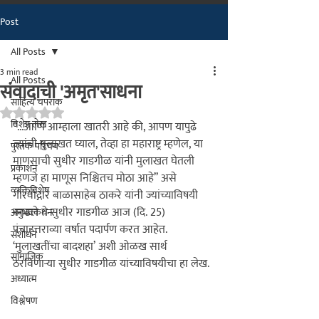
Post
मराठीतील अग्रगण्य प्रकाशन
संस्था
All Posts
२००२ पासून...
3 min read
All Posts
संवादाची 'अमृत'साधना
साहित्य चपराक
Rated NaN out of 5 stars.
विशेष लेख
‘‘...आणि आम्हाला खातरी आहे की, आपण यापुढे 
ज्यांची मुलाखत घ्याल, तेव्हा हा महाराष्ट्र म्हणेल, या 
पुस्तक परिचय
माणसाची सुधीर गाडगीळ यांनी मुलाखत घेतली 
प्रकाशन
म्हणजे हा माणूस निश्चितच मोठा आहे’’ असे 
व्यक्तिविशेष
गौरवोद्गार बाळासाहेब ठाकरे यांनी ज्यांच्याविषयी 
काढले ते सुधीर गाडगीळ आज (दि. 25) 
अनुभवकथन
पंचाहत्तराव्या वर्षात पदार्पण करत आहेत. 
संशोधन
‘मुलाखतींचा बादशहा’ अशी ओळख सार्थ 
सामाजिक
ठरविणार्‍या सुधीर गाडगीळ यांच्याविषयीचा हा लेख.
अध्यात्म
विश्लेषण