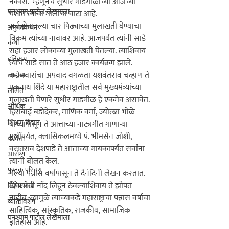
नकोस.’ म्हणूनच सुधीर गाडगीळांच्या आजच्या 
घनश्याम पाटील लेखमाला
यशात त्यांचा मोलाचा वाटा आहे.

सर्व क्षेत्रातल्या चार पिढ्यांच्या मुलाखती घेण्याचा 
अनुभवकथन
विक्रम त्यांच्या नावावर आहे. आजपर्यंत त्यांनी साडे 
कथा
सहा हजार लोकाच्या मुलाखती घेतल्या. त्याशिवाय 
इतिहास
त्यांचे साडे सात ते आठ हजार कार्यक्रम झाले. 
कन्नमवारांचा अपवाद वगळता यशवंतराव चव्हाण ते 
लाडोबा
एकनाथ शिंदे या महाराष्ट्रातील सर्व मुख्यमंत्र्यांच्या 
ललित
मुलाखती घेणारे सुधीर गाडगीळ हे एकमेव असावेत. 
आर्थिक
हिराबाई बडोदेकर, माणिक वर्मा, ज्योत्स्ना भोळे 
शिक्षण विचार
यांच्यापासून ते आत्ताच्या नाट्यगीत गाणार्‍या 
मुलींपर्यंत, क्लासिकलमध्ये पं. भीमसेन जोशी, 
कविता
वसंतराव देशपांडे ते आत्ताच्या गायकापर्यंत सर्वांना 
आरोग्य
त्यांनी बोलतं केलं.

पुस्तक परिचय
गेल्या पन्नास वर्षापासून ते दैनंदिनी लेखन करतात. 
दिवसाची नोंद लिहून ठेवल्याशिवाय ते झोपत 
विशेष लेख
नाहीत. त्यामुळे त्यांच्याकडे महाराष्ट्राचा पन्नास वर्षाचा 
व्यक्तिविशेष
साहित्यिक, सांस्कृतिक, राजकीय, सामाजिक 
घनश्याम पाटील लेखमाला
इतिहास आहे.
