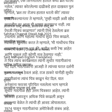
नाटकातले, एक सिनेमातले! हातात कधी ब्रश धरला 
प्रवासवर्णन
नसेल.’ त्यावर कोरलेल्या दाढीकडे हात दाखवत पुलं 
ललित
म्हणाले, ‘ब्रश तर रोजच हातात धरतो की!’ त्यावर 
हशा पिकल्यानंतर ते म्हणाले, ‘तुम्ही माझी अशी खोड 
रसग्रहण
काढलीय तर आता मी भाषण करणारच नाही. त्या 
आवश्यक वस्तू कायदा, आवश्यक वस्तू का
ऐवजी चित्रच काढणार!’ त्यांनी तिथे ठेवलेला ब्रश 
Sahitya Chaprak Diwali Ank 2025
उचलला आणि महात्मा गांधींचे सुंदर चित्र काढले. 
साप्ताहिक चपराक
त्यावरही खुलासा करत ते म्हणाले, ‘मी गांधींचंच चित्र 
काढण्याचं कारण असं की, कमीत कमी रेषा आहेत 
माध्यमांची दखल | Chaprak in News
आणि चुकलं तरी कोणी नाव ठेवणार नाही.’

Sant Mahipati English Translation
ते चित्र त्याच कार्यक्रमात त्यांनी सुधीर गाडगीळांना 
मासिक साहित्य चपराक
भेट दिलं. गाडगीळांनी आजही ते त्यांच्या घरात दर्शनी 
भागात लावून ठेवलं आहे. राज ठाकरे यांनीही सुधीर 
सुजाण पालकत्व
गाडगीळांना त्यांचं चित्र काढून भेट दिलं. यात 
वृत्तांत
अनेकांना फारसा परिचित नसलेला भाग म्हणजे 
साप्ताहिक चपराक पूर्ण अंक
सुधीर गाडगीळ हेही उत्तम चित्रकार आहेत. त्यांनी 
पर्यावरण
आजवर हजारहून अधिक चित्रे काढली असून 
फावल्या वेळेत ते त्यांची ही आवड जोपासतात.

कायदा
1974 पासून गाडगीळांचा अमेरिकेशी संबंध आहे. 
तंत्रज्ञान