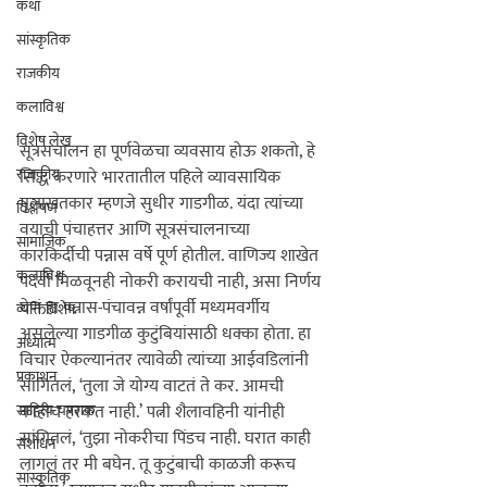
कथा
सांस्कृतिक
राजकीय
कलाविश्व
विशेष लेख
सूत्रसंचालन हा पूर्णवेळचा व्यवसाय होऊ शकतो, हे 
राजकीय
सिद्ध करणारे भारतातील पहिले व्यावसायिक 
मुलाखतकार म्हणजे सुधीर गाडगीळ. यंदा त्यांच्या 
विश्लेषण
वयाची पंचाहत्तर आणि सूत्रसंचालनाच्या 
सामाजिक
कारकिर्दीची पन्नास वर्षे पूर्ण होतील. वाणिज्य शाखेत 
कलाविश्व
पदवी मिळवूनही नोकरी करायची नाही, असा निर्णय 
घेणं हा पन्नास-पंचावन्न वर्षांपूर्वी मध्यमवर्गीय 
व्यक्तिविशेष
असलेल्या गाडगीळ कुटुंबियांसाठी धक्का होता. हा 
अध्यात्म
विचार ऐकल्यानंतर त्यावेळी त्यांच्या आईवडिलांनी 
प्रकाशन
सांगितलं, ‘तुला जे योग्य वाटतं ते कर. आमची 
काहीच हरकत नाही.’ पत्नी शैलावहिनी यांनीही 
साहित्य चपराक
सांगितलं, ‘तुझा नोकरीचा पिंडच नाही. घरात काही 
संशोधन
लागलं तर मी बघेन. तू कुटुंबाची काळजी करूच 
सांस्कृतिक