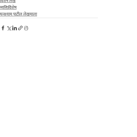
विशेष लेख
व्यक्तिविशेष
घनश्याम पाटील लेखमाला
Recent Posts
See All