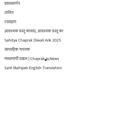
प्रवासवर्णन
ललित
रसग्रहण
आवश्यक वस्तू कायदा, आवश्यक वस्तू का
Sahitya Chaprak Diwali Ank 2025
साप्ताहिक चपराक
माध्यमांची दखल | Chaprak in News
Sant Mahipati English Translation
मासिक साहित्य चपराक
Comments
0.0 / 5 (0)
सुजाण पालकत्व
वृत्तांत
संपादकीय - रामो विग्रह
साप्ताहिक चपराक पूर्ण अंक
Comment and rate...
मसाला पान - टाळूवरच लोणी
पर्यावरण
गिळलय कोणी...?
कायदा
तंत्रज्ञान