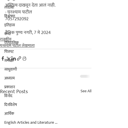
अस्तित्व दाखवून देता आलं नाही.

लाडोबा
-
 घनश्याम पाटील
विश्लेषण
7057292092

इतिहास
दैनिक पुण्य नगरी, 7 मे 2024
कथा
राजकीय
ऎतिहासिक
घनश्याम पाटील लेखमाला
चित्रपट
समीक्षा
साधुवाणी
अध्यात्म
प्रकाशन
Recent Posts
See All
विनोद
दिनविशेष
आर्थिक
English Articles and Literature ...