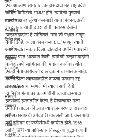
कथा
एक आठवण सांगतात. उल्हासदादा महाराष्ट्र प्रदेश 
सांस्कृतिक
काँग्रेस कमिटीचे अध्यक्ष होते. त्यावेळी पुण्याचं 
शहराध्यक्षपद सुरेश कलमाडी यांना मिळावं, अशी 
राजकीय
शरद पवार यांची इच्छा होती. पवारसाहेबांनी 
कलाविश्व
उल्हासदादांना हे सांगितलं. मात्र 
‘तो पक्षात अजून 
विशेष लेख
नवीन आहे, त्याला काम करू द्या...’
 म्हणून त्यांनी 
राजकीय
स्पष्ट शब्दात नकार दिला. दीड-दोन वर्षांनी पवारांनी 
दादांना परत आठवण केली. त्यावेळी उल्हासदादांनी 
विश्लेषण
बाणेदारपणे सांगितलं की 
‘माझ्या कार्यकारणीत 
सामाजिक
एकही नेता-कार्यकर्ता दारू दुकानाचा मालक नाही. 
कलाविश्व
कलमाडीला त्याच्याकडील दारूचा परवाना रद्द 
करायला सांगा म्हणजे मी त्याला संधी देतो.’
व्यक्तिविशेष
हा निरोप गेल्यावर कलमाडींनी त्यांचा दारूधंदा 
अध्यात्म
इतरांकडं हस्तांतरीत केला. हे ऐकल्यावर मला 
प्रकाशन
उगीचच वाटलं की
 आजच्या राजकारणात दारूधंदा 
नसेल तर त्याची उमेदवारी डावलली जाते.
 कलमाडी 
साहित्य चपराक
पूर्वी इंडियन एअरफोर्समध्ये कार्यरत होते. 1965 
संशोधन
आणि 1971च्या पाकिस्तानविरूद्धच्या युद्धात त्यांनी 
सांस्कृतिक