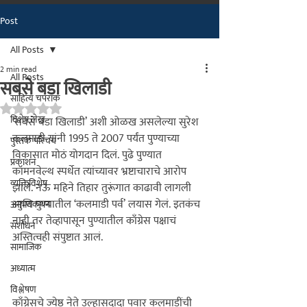
Post
मराठीतील अग्रगण्य प्रकाशन
संस्था
All Posts
२००२ पासून...
2 min read
All Posts
सबसे बडा खिलाडी
साहित्य चपराक
Rated NaN out of 5 stars.
विशेष लेख
‘सबसे बडा खिलाडी’
 अशी ओळख असलेल्या सुरेश 
कलमाडी यांनी 1995 ते 2007 पर्यंत पुण्याच्या 
पुस्तक परिचय
विकासात मोठं योगदान दिलं. पुढे पुण्यात 
प्रकाशन
कॉमनवेल्थ स्पर्धेत त्यांच्यावर भ्रष्टाचाराचे आरोप 
व्यक्तिविशेष
झाले. नऊ महिने तिहार तुरूंगात काढावी लागली 
आणि पुण्यातील ‘कलमाडी पर्व’ लयास गेलं. इतकंच 
अनुभवकथन
नाही तर 
तेव्हापासून पुण्यातील काँग्रेस पक्षाचं 
संशोधन
अस्तित्वही संपुष्टात आलं.
सामाजिक
अध्यात्म
विश्लेषण
काँग्रेसचे ज्येष्ठ नेते उल्हासदादा पवार कलमाडींची 