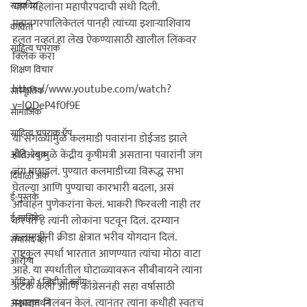
राजकीय
चार महिलांना महापौरपदाची संधी दिली. 
महानगरपालिकेतलं पानही त्यांच्या इशार्‍याशिवाय 
कविता
हलत नव्हतं.
हा लेख ऐकण्यासाठी खालील लिंकवर 
साहित्य चपराक
क्लिक करा 
शिक्षण विचार
https://www.youtube.com/watch?
सांस्कृतिक
v=lQDeP4f0f9E

सामाजिक
साहित्य चपराक ऍप
या सगळ्यामुळे कलमाडी पवारांना डोईजड झाले 
होते. त्यामुळे केंद्रीय कृषीमंत्री असताना पवारांनी जंग 
ऑडिओबुक
जंग पछाडलं. पुण्यात कलमाडींच्या विरूद्ध सभा 
दिवाळी अंक
घेतल्या आणि
 पुण्याचा कारभारी बदला,
 असं 
ई-पुस्तके
आवाहन पुणेकरांना केलं. 
भाकरी फिरवली नाही तर 
ई-मासिके
करपते
 हे त्यांनी लोकांना पटवून दिलं. दरम्यान 
कलमाडींनी क्रीडा क्षेत्रात भरीव योगदान दिलं. 
सभासद व्हा
राष्ट्रकूल स्पर्धा भारतात आणण्यात त्यांचा मोठा वाटा 
आरोग्य
आहे. या स्पर्धातील घोटाळ्यावरून सीबीबायने त्यांना 
ऑडिओ / व्हिडीओ ब्लॉग
अटक केली आणि काँग्रेसनंही सहा वर्षांसाठी 
पक्षातून निलंबन केलं. त्यानंतर त्यांना कधीही स्वतःचं 
अनुभवकथन