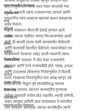
आपल्या वायूसेनेचे पायलट म्हणून योगदान दिलं 
घनश्याम पाटील लेखमाला
होतं. निवृत्तीनंतर त्यांची शरद पवार यांच्याशी गाठ 
पडली. पवारांनी त्यांना राजकारणात आणलं आणि 
अनुभवकथन
पवारांनीच त्यांचं साम्राज्य खालसा करून प्रवाहाच्या 
कथा
इतिहास
तेव्हाचे पंतप्रधान मोरारजी देसाई पुण्यात आले 
असता त्यांच्या गाडीवर चप्पल भिरकावण्यात आली
लाडोबा
होती. ही बातमी संजय गांधी यांच्यापर्यंत पोहोचली 
ललित
आणि कलमाडी दिल्लीत पोहोचले. पवारांसोबत एस 
आर्थिक
काँग्रेसमध्ये गेल्यावर 1982 साली पवारांनी त्यांना 
शिक्षण विचार
राज्यसभेवर पाठवलं. ते तीन वेळा राज्यसभेचे 
खासदार आणि रेल्वे राज्यमंत्रीही होते. 1996, 2004 
कविता
आणि 2009च्या लोकसभा निवडणुकीत ते विजयी 
आरोग्य
ठरले. 1998च्या निवडणुकीत मात्र अपक्ष म्हणून उभे 
पुस्तक परिचय
राहिल्यानंतर विठ्ठल तुपे यांच्याविरूद्ध पराभव 
पत्करावा लागला. त्यानंतर कलमाडींचं पुण्याच्या 
विशेष लेख
सत्तेवर एकहाती वर्चस्व होतं. महापौर, स्थायी समिती, 
व्यक्तिविशेष
वाहन व्यवहार समिती अशा सगळ्यांवर ते सांगतील 
घनश्याम पाटील लेखमाला
तोच उमेदवार असायचा. त्यांच्या कारकिर्दीत त्यांनी 