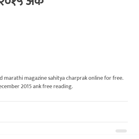
 २०१५ अंक
क
घनश्याम पाटील लेखमाला
अनुभवकथन
कथा
इतिहास
d marathi magazine sahitya charprak online for free. 
ecember 2015 ank free reading.