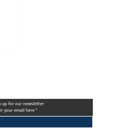
the First to Know
n up for our newsletter
er your email here
*