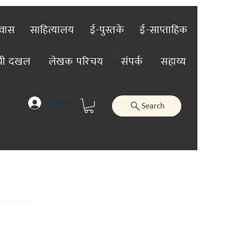
रवास
साहित्यालय
ई-पुस्तके
ई-साप्ताहिक
ंची दखल
लेखक परिचय
संपर्क
सहाय्य
Log In
Search
तिविशेष