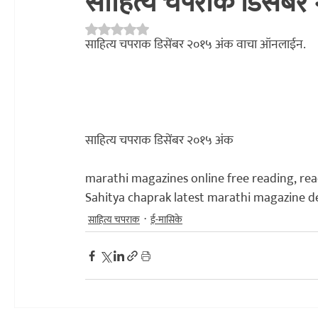
साहित्य चपराक डिसेंबर
Rated NaN out of 5 stars.
अध्यात्म
प्रकाशन
साहित्य चपराक
संशोधन
सांस्कृति
साहित्य चपराक डिसेंबर २०१५ अंक वाचा ऑनलाईन.

साहित्य चपराक डिसेंबर २०१५ अंक
marathi magazines online free reading, rea
Sahitya chaprak latest marathi magazine d
साहित्य चपराक
ई-मासिके