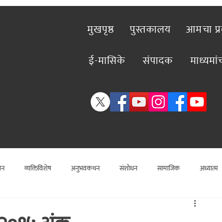
मुखपृष्ठ
पुस्तकालय
आमचा प्
ई-मासिके
संपादक
माध्यमा
शन
व्यक्तिविशेष
अनुभवकथन
संशोधन
सामाजिक
अध्यात्म
विशेष लेख
राजकीय
विश्लेषण
सामाजिक
कलाविश्व
व्यक्