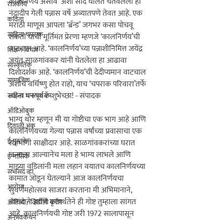
कालनिर्णय असावे’ अशी साद घालत चेतवलेला हा 
राजकीय
नंदादीप गेली पन्नास वर्षे अव्यातपणे तेवत आहे. एक 
कविता
मराठी माणूस आपला ‘ब्रॅन्ड’ जगभर कसा पोचवू 
साहित्य चपराक
शकतो याची मूर्तिमंत प्रेरणा म्हणजे ‘कालनिर्णय’ची 
वाटचाल आहे. ‘कालनिर्णय’च्या पन्नाशीनिमित्त जयेंद्र 
शिक्षण विचार
जयंत साळगांवकर यांनी घेतलेला हा आढावा 
सांस्कृतिक
दिशादर्शक आहे. ‘कालनिर्णय’ची देदीप्यमान वाटचाल 
सामाजिक
अशीच वर्धिष्णु होत राहो, याच ‘चपराक परिवारा’तर्फे 
त्यांना मनःपूर्वक शुभेच्छा! - संपादक
साहित्य चपराक ऍप
ऑडिओबुक
दिवाळी अंक
ई-पुस्तके
ई-मासिके
सभासद व्हा
आरोग्य
ऑडिओ / व्हिडीओ ब्लॉग
अनुभवकथन