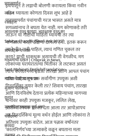
प्रवासवर्णन
ललित
रसग्रहण
आवश्यक वस्तू कायदा, आवश्यक वस्तू का
Sahitya Chaprak Diwali Ank 2025
साप्ताहिक चपराक
माध्यमांची दखल | Chaprak in News
Sant Mahipati English Translation
मासिक साहित्य चपराक
सुजाण पालकत्व
वृत्तांत
साप्ताहिक चपराक पूर्ण अंक
पर्यावरण
कायदा
तंत्रज्ञान