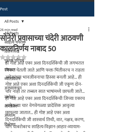
Post
मराठीतील अग्रगण्य प्रकाशन
संस्था
All Posts
२००२ पासून...
26 min read
All Posts
सोनेरी प्रवासाच्या चंदेरी आठवणी
साहित्य चपराक
कालनिर्णय नाबाद 50
विशेष लेख
Rated NaN out of 5 stars.
पुस्तक परिचय
ही गोष्ट आहे एका अशा दिनदर्शिकेची जी जगभरात 
प्रकाशन
विकत घेतली जाते आणि फक्त भिंतीवरच न राहता 
अनेकांच्या भावजीवनाचा हिस्सा बनली आहे... 
ही 
व्यक्तिविशेष
गोष्ट आहे एका अशा दिनदर्शिकेची जी एकूण दोन-
अनुभवकथन
चार नाही तर तब्बल सात भाषांमध्ये छापली जाते... 
संशोधन
ही गोष्ट आहे एका अशा दिनदर्शिकेची जिच्या एकाच 
भाषेतल्या चार वेगवेगळ्या प्रादेशिक आवृत्त्या 
सामाजिक
छापल्या जातात... 
ही गोष्ट आहे एका अशा 
अध्यात्म
दिनदर्शिकेची जी शास्त्रार्थ तिथी, वार, नक्षत्र, करण, 
विश्लेषण
योग याबरोबरच साहित्य-विज्ञान-आहार-व्यायाम-