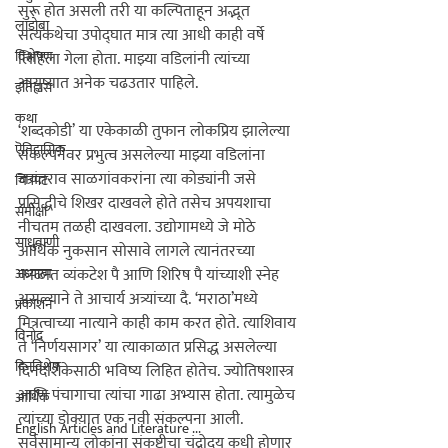
लाडोबा
विश्लेषण
इतिहास
कथा
ऎतिहासिक
चित्रपट
समीक्षा
साधुवाणी
अध्यात्म
प्रकाशन
विनोद
दिनविशेष
आर्थिक
English Articles and Literature ...