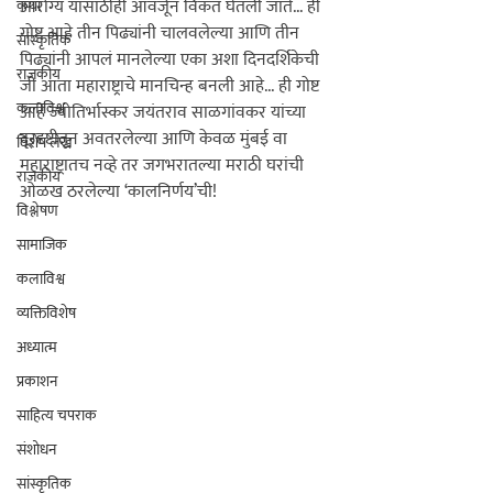
आरोग्य यासाठीही आवर्जून विकत घेतली जाते... 
ही 
कथा
गोष्ट आहे तीन पिढ्यांनी चालवलेल्या आणि तीन 
सांस्कृतिक
पिढ्यांनी आपलं मानलेल्या एका अशा दिनदर्शिकेची 
राजकीय
जी आता महाराष्ट्राचे मानचिन्ह बनली आहे... 
ही गोष्ट 
कलाविश्व
आहे ज्योतिर्भास्कर जयंतराव साळगांवकर यांच्या 
दूरदृष्टीतून अवतरलेल्या आणि केवळ मुंबई वा 
विशेष लेख
महाराष्ट्रातच नव्हे तर जगभरातल्या मराठी घरांची 
राजकीय
ओळख ठरलेल्या ‘कालनिर्णय’ची!
विश्लेषण
सामाजिक
कलाविश्व
व्यक्तिविशेष
अध्यात्म
प्रकाशन
साहित्य चपराक
संशोधन
सांस्कृतिक