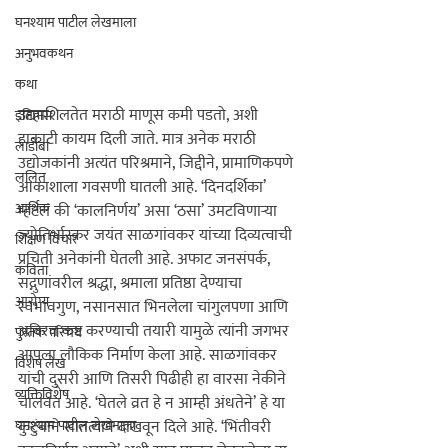
घनश्याम पाटील लेखमाला
अनुभवकथन
कथा
उद्यमशिलतेत मराठी माणूस कमी पडतो, अशी 
इतिहास
हाकाटी कायम दिली जाते. मात्र अनेक मराठी 
लाडोबा
उद्योजकांनी अत्यंत परिश्रमाने, जिद्दीने, प्रामाणिकपणे 
ललित
आकाशाला गवसणी घातली आहे. ‘दिनदर्शिका’ 
आर्थिक
म्हटलं की ‘कालनिर्णय’ असा ‘ठसा’ उमटविणार्‍या 
ज्योतिर्भास्कर जयंत साळगांवकर यांच्या दिव्यत्वाची 
शिक्षण विचार
प्रचिती अनेकांनी घेतली आहे. अफाट जनसंपर्क, 
कविता
सद्गुणांवरील श्रद्धा, श्रमाला प्रतिष्ठा देण्याचा 
आरोग्य
स्वभावगुण, नसानसात भिनलेला चांगुलपणा आणि 
अविरत कष्ट करण्याची तयारी यामुळे त्यांनी जगभर 
पुस्तक परिचय
आपला लौकिक निर्माण केला आहे. साळगांवकर 
विशेष लेख
यांची दुसरी आणि तिसरी पिढीही हा वारसा नेकीने 
व्यक्तिविशेष
चालवत आहे. ‘घेतले व्रत हे न आम्ही अंधतेने’ हे या 
घनश्याम पाटील लेखमाला
कुटुंबाने सातत्याने दाखवून दिले आहे. ‘भिंतीवरी 