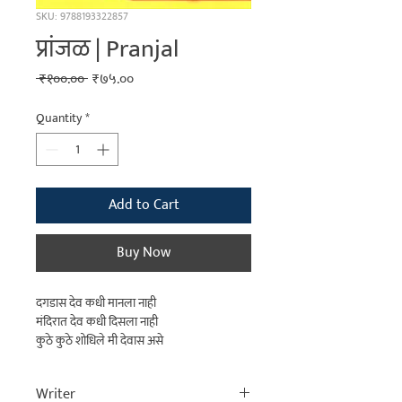
SKU: 9788193322857
प्रांजळ | Pranjal
Regular
Sale
 ₹१००.०० 
₹७५.००
Price
Price
Quantity
*
Add to Cart
Buy Now
दगडास देव कधी मानला नाही
मंदिरात देव कधी दिसला नाही
कुठे कुठे शोधिले मी देवास असे
चरणी आईच्या कधी शोधला नाही!
Writer
As the name suggests, this is a candid