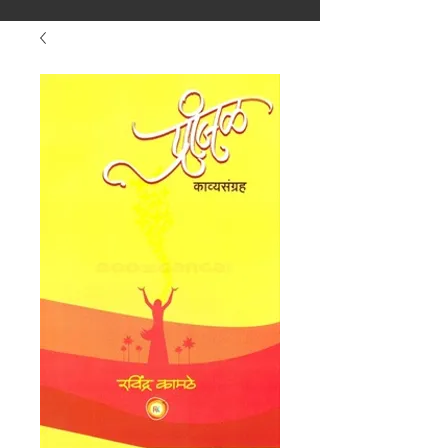
मराठीतील अग्रगण्य प्रकाशन
संस्था
२००२ पासून...