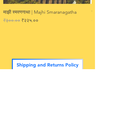
माझी स्मरणगाथा | Majhi Smaranagatha
संत महिपती | Sant Ma
Regular Price
Sale Price
Regular Price
₹३००.००
₹२२५.००
₹२००.००
Shipping and Returns Policy
Chaprak Prakashan | Ladoba Prakashan
Publication House
Socials
Shipping & Returns