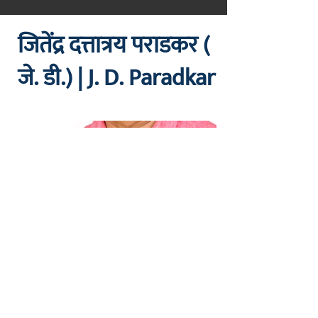
मराठीतील अग्रगण्य प्रकाशन
संस्था
जितेंद्र दत्तात्रय पराडकर (
२००२ पासून...
जे. डी.) | J. D. Paradkar