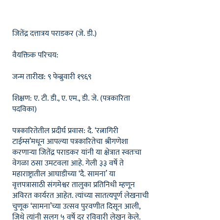
जितेंद्र दत्तात्रय पराडकर (जे. डी.)
वैयक्तिक परिचय:
जन्म तारीख: ९ फेब्रुवारी १९६९
शिक्षण: ए. टी. डी., ए. एम., डी. जे. (पत्रकारिता
पदविका)
पत्रकारितेतील प्रदीर्घ प्रवास: दै. ‘रत्नागिरी
टाईम्स’मधून आपल्या पत्रकारितेचा श्रीगणेशा
करणाऱ्या जितेंद्र पराडकर यांनी या क्षेत्रात स्वतःचा
वेगळा ठसा उमटवला आहे. गेली ३३ वर्षे ते
महाराष्ट्रातील आघाडीच्या ‘दै. सामना’ या
वृत्तपत्रासाठी संगमेश्वर तालुका प्रतिनिधी म्हणून
अविरत कार्यरत आहेत. त्यांच्या सातत्यपूर्ण लेखनाची
चुणूक ‘सामना’च्या उत्सव पुरवणीत दिसून आली,
जिथे त्यांनी सलग ५ वर्षे दर रविवारी लेखन केले.