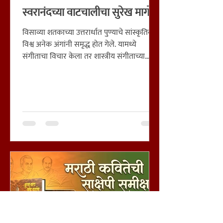
स्वरानंदच्या वाटचालीचा सुरेख मागोवा
विसाव्या शतकाच्या उत्तरार्धात पुण्याचे सांस्कृतिक
विश्व अनेक अंगांनी समृद्ध होत गेले. यामध्ये
संगीताचा विचार केला तर शास्त्रीय संगीताच्या
क्षेत्रात आर्य संगीत प्रसारक मंडळ आणि सुगम
संगीताच्या क्षेत्रात स्वरानंद प्रतिष्ठान ही नावे
प्रामुख्याने घ्यावीच लागतील. स्वरानंद प्रतिष्ठान गेली
पन्नास वर्षाहून अधिक काळ एकाहून एक उत्तम असे
दर्जेदार सुगम संगीताचे कार्यक्रम घेऊन
रसिकांसमोर आली आहे. या संस्थेचे कार्यकारी
विश्वस्त आणि प्रथमपासूनचे कार्यकर्ते प्रा. प्रकाश भोंडे
यांनी स्वरांनंद