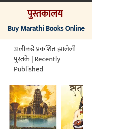
पुस्तकालय
मराठीतील अग्रगण्य प्रकाशन
संस्था
२००२ पासून...
Buy Marathi Books Online
अलीकडे प्रकशित झालेली
पुस्तके | Recently
Published