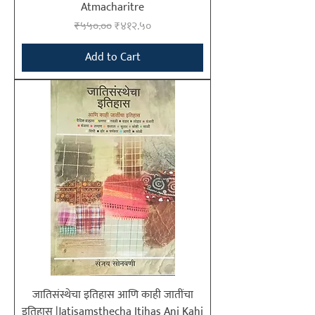
Atmacharitre
Regular Price
Sale Price
₹५५०.००
₹४१२.५०
Add to Cart
जातिसंस्थेचा इतिहास आणि काही जातींचा
इतिहास |Jatisamsthecha Itihas Ani Kahi