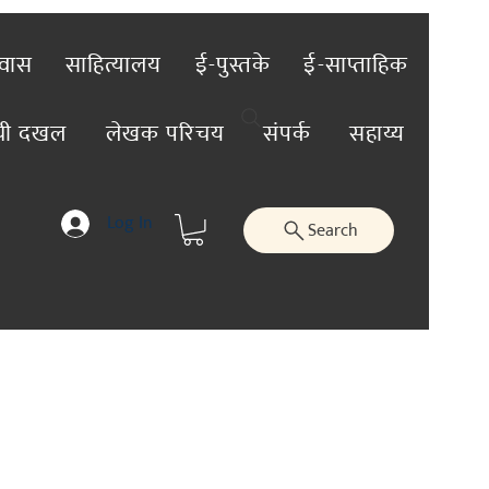
रवास
साहित्यालय
ई-पुस्तके
ई-साप्ताहिक
ंची दखल
लेखक परिचय
संपर्क
सहाय्य
Log In
Search