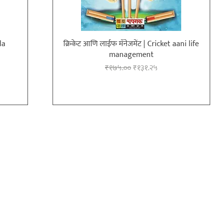
la
क्रिकेट आणि लाईफ मॅनेजमेंट | Cricket aani life
management
Regular Price
Sale Price
₹१७५.००
₹१३१.२५