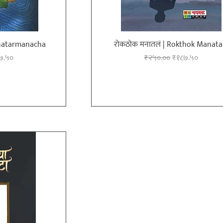
 Anatarmanacha
रोकठोक मनातलं | Rokthok Manata
ce
 Price
Regular Price
Sale Price
७.५०
₹२५०.००
₹१८७.५०