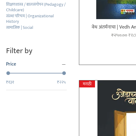
शिक्षणशास्त्र / बालसंगोपन (Pedagogy /
Childcare)
संस्था परिचय | Organizational
History
वेध अंतर्मनाचा | Vedh
सामाजिक | Social
Regular Pri
Sale
₹२५०.००
₹१८
Filter by
Price
₹१३१
₹२२५
मराठी