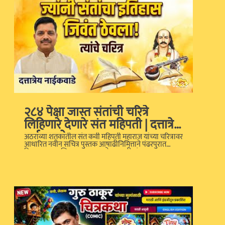
02:33
२८४ पेक्षा जास्त संतांची चरित्रे
लिहिणारे देणारे संत महिपती | दत्तात्रेय
नाईकवाडे
अठराव्या शतकातील संत कवी महिपती महाराज यांच्या चरित्रावर
आधारित नवीन सचित्र पुस्तक आषाढीनिमित्ताने पंढरपुरात
दिमाखात प्रकाशित करण्यात आले. वारकरी संप्रदाय, पालक
आणि विद्यार्थ्यांसाठी अतिशय प्रेरणादायी असलेले हे पुस्तक
आजच आपल्या संग्रही ठेवा! 🛒 आजच ऑनलाइन खरेदी करा:
www.chaprak.com #SantMahipati
#VarkariSampraday #MarathiBooks
#ChaprakPrakashan #NewRelease #BookLover
#dainiksamna