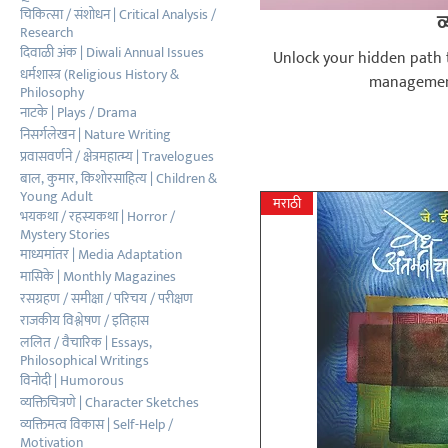
चिकित्सा / संशोधन | Critical Analysis /
व
Research
दिवाळी अंक | Diwali Annual Issues
Unlock your hidden path 
धर्मशास्त्र (Religious History &
management,
Philosophy
नाटके | Plays / Drama
निसर्गलेखन | Nature Writing
प्रवासवर्णने / क्षेत्रमहात्म्य | Travelogues
बाल, कुमार, किशोरसाहित्य | Children &
Young Adult
मराठी
भयकथा / रहस्यकथा | Horror /
Mystery Stories
माध्यमांतर | Media Adaptation
मासिके | Monthly Magazines
रसग्रहण / समीक्षा / परिचय / परीक्षण
राजकीय विश्लेषण / इतिहास
ललित / वैचारिक | Essays,
Philosophical Writings
विनोदी | Humorous
व्यक्तिचित्रणे | Character Sketches
व्यक्तिमत्व विकास | Self-Help /
Motivation