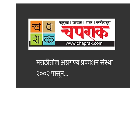
मराठीतील अग्रगण्य प्रकाशन
संस्था
२००२ पासून...