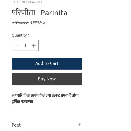
SKU: 9789386421883
परिणीता | Parinita
Regular
Sale
 ₹१५०.०० 
₹११२.५०
Price
Price
Quantity
*
Add to Cart
Buy Now
सहचारिणीला अर्पण केलेल्या उत्कट प्रेमकवितांचा
दुर्मिळ नजराणा!
मराठी साहित्यात प्रेयसीवर लिहिलेल्या कवितांची
रेलचेल आहे, पण स्वतःच्या 'पत्नी'वर भरभरून
Poet
लिहिणारे कवी तसे विरळाच! राजकवी भा. रा. तांबे