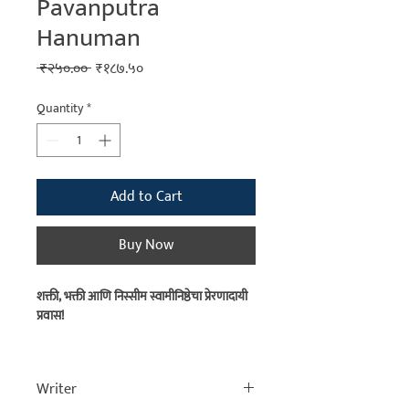
Pavanputra
Hanuman
Regular
Sale
 ₹२५०.०० 
₹१८७.५०
Price
Price
Quantity
*
Add to Cart
Buy Now
शक्ती, भक्ती आणि निस्सीम स्वामीनिष्ठेचा प्रेरणादायी
प्रवास!
स्वतः भगवान श्रीकृष्णाला ज्यांची पूजा करण्याचा मोह
होतो, असे श्रेष्ठ भक्त म्हणजे हनुमान!
Writer
एकदा नारदमुनी श्रीकृष्णाच्या महालात गेले असता