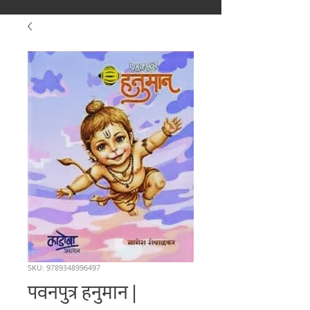
मराठीतील अग्रगण्य प्रकाशन
संस्था
२००२ पासून...
SKU: 9789348996497
पवनपुत्र हनुमान |