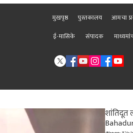
मुखपृष्ठ
पुस्तकालय
आमचा प्
ई-मासिके
संपादक
माध्यमा
शांतिदूत 
Bahadur
Regul