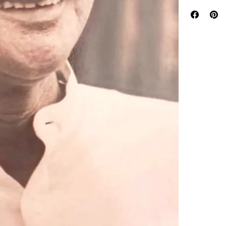
In this book, au
sacrifices, and
Prakashan', thi
giant. It is an 
for social worke