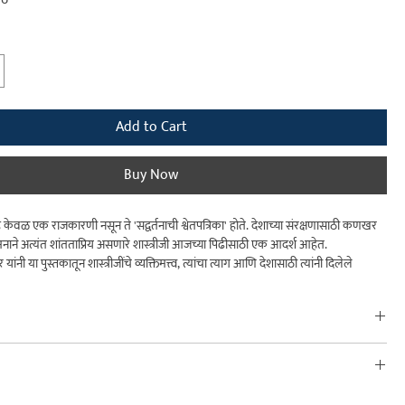
५०
Price
Add to Cart
Buy Now
हे केवळ एक राजकारणी नसून ते 'सद्वर्तनाची श्वेतपत्रिका' होते. देशाच्या संरक्षणासाठी कणखर
मनाने अत्यंत शांतताप्रिय असणारे शास्त्रीजी आजच्या पिढीसाठी एक आदर्श आहेत.
ांनी या पुस्तकातून शास्त्रीजींचे व्यक्तिमत्त्व, त्यांचा त्याग आणि देशासाठी त्यांनी दिलेले
वीपणे मांडले आहे. 'चपराक प्रकाशन' द्वारे प्रकाशित हे पुस्तक वाचकांना एका साध्या पण महान
ची सफर घडवते. विद्यार्थ्यांवर चांगले संस्कार रुजवण्यासाठी आणि कार्यकर्त्यांना स्फूर्ती
क एक उत्तम माध्यम आहे.
ri was not just a politician but a symbol of integrity and simplicity.
cisive leadership during critical times yet possessing a peace-loving
 remains a timeless role model for the younger generation.