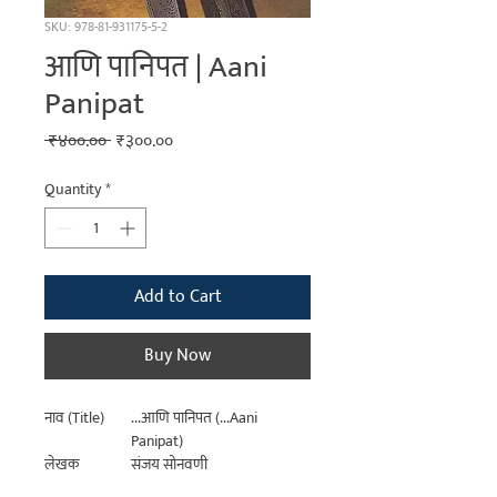
SKU: 978-81-931175-5-2
आणि पानिपत | Aani
Panipat
Regular
Sale
 ₹४००.०० 
₹३००.००
Price
Price
Quantity
*
Add to Cart
Buy Now
नाव (Title)
...आणि पानिपत (...Aani
Panipat)
लेखक
संजय सोनवणी
(Author)