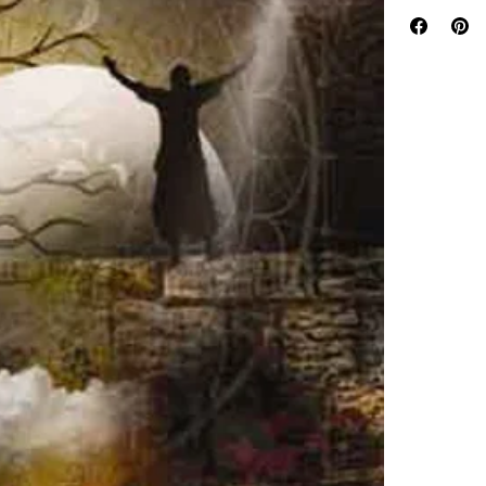
गाजली होती. याच क
वाचकांनी हे पुस्तक
रंगमंचावरील थर
काटा आल्याशिव
लेखणीची जादू:
शेवटपर्यंत गुंतव
एका कथेचा महाव
झाले आहे.
अंतिम सत्य: हे
रहस्य, भय आणि आणि