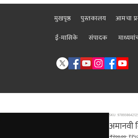
मुखपृष्ठ
पुस्तकालय
आमचा प्
ई-मासिके
संपादक
माध्यमा
SKU: 97893864212
अमानवी 
Regu
 ₹२००.०० 
₹१५०