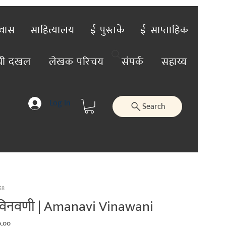
रवास
साहित्यालय
ई-पुस्तके
ई-साप्ताहिक
ंची दखल
लेखक परिचय
संपर्क
सहाय्य
Log In
Search
58
विनवणी | Amanavi Vinawani
lar
Sale
.००