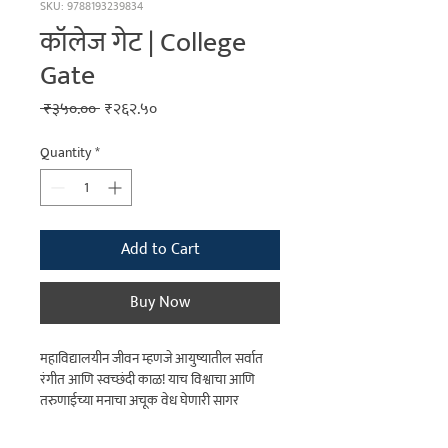
SKU: 9788193239834
कॉलेज गेट | College
Gate
Regular
Sale
 ₹३५०.०० 
₹२६२.५०
Price
Price
Quantity
*
Add to Cart
Buy Now
महाविद्यालयीन जीवन म्हणजे आयुष्यातील सर्वात
रंगीत आणि स्वच्छंदी काळ! याच विश्वाचा आणि
तरुणाईच्या मनाचा अचूक वेध घेणारी सागर
कळसाईत यांची ही कलाकृती म्हणजे 'कॉलेज गेट'.
कॉलेजच्या गेटच्या आतलं जग वेगळंच असतं. इथे