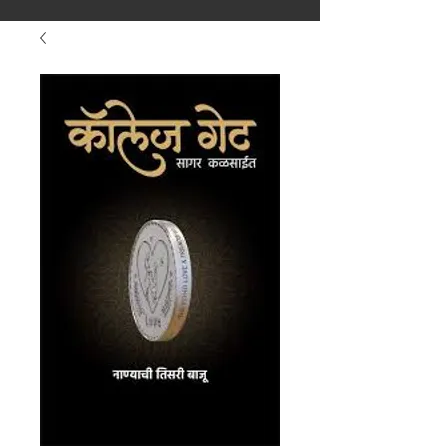
मराठीतील अग्रगण्य प्रकाशन
संस्था
२००२ पासून...