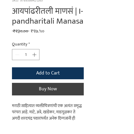
SKU: 9789386421265
आयपांढरीतली माणसं | I-
pandharitali Manasa
Regular
Sale
 ₹१३०.०० 
₹९७.५०
Price
Price
Quantity
*
Add to Cart
Buy Now
मराठी साहित्यात व्यक्तीचित्रणांची एक अत्यंत समृद्ध
परंपरा आहे. माटे, अत्रे, खांडेकर, माडगूळकर ते
अगदी शरदचंद्र पवारांपर्यंत अनेक दिग्गजांनी ही
परंपरा वाढवली आहे. याच पंक्तीत बसणारे आणि या
परंपरेत मानाने समाविष्ट करावे असे नाव म्हणजे