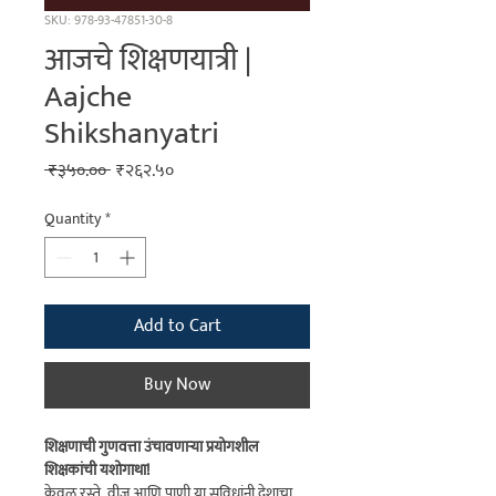
SKU: 978-93-47851-30-8
आजचे शिक्षणयात्री |
Aajche
Shikshanyatri
Regular
Sale
 ₹३५०.०० 
₹२६२.५०
Price
Price
Quantity
*
Add to Cart
Buy Now
शिक्षणाची गुणवत्ता उंचावणाऱ्या प्रयोगशील
शिक्षकांची यशोगाथा!
केवळ रस्ते, वीज आणि पाणी या सुविधांनी देशाचा