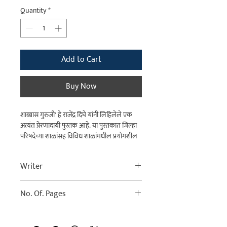
Quantity
*
Add to Cart
Buy Now
शाब्बास गुरुजी' हे राजेंद्र दिघे यांनी लिहिलेले एक
अत्यंत प्रेरणादायी पुस्तक आहे. या पुस्तकात जिल्हा
परिषदेच्या शाळांसह विविध शाळांमधील प्रयोगशील
शिक्षकांनी राबवलेल्या वेगळ्या आणि नाविन्यपूर्ण
उपक्रमांची माहिती देण्यात आली आहे.
Writer
हे पुस्तक म्हणजे 'सकाळ' वृत्तपत्राच्या नाशिक
आवृत्तीमध्ये प्रसिद्ध झालेल्या लेखमालेचे संकलन
राजेंद्र दिघे | Rajendra Dighe
आहे. यामध्ये नाशिक जिल्ह्यातील कर्तव्यदक्ष
No. Of. Pages
शिक्षकांनी कशा प्रकारे अडचणींवर मात करून,
लोकसहभाग मिळवून शाळांचा कायापालट केला,
याचा वेध घेण्यात आला आहे. शिक्षणाची गंगा