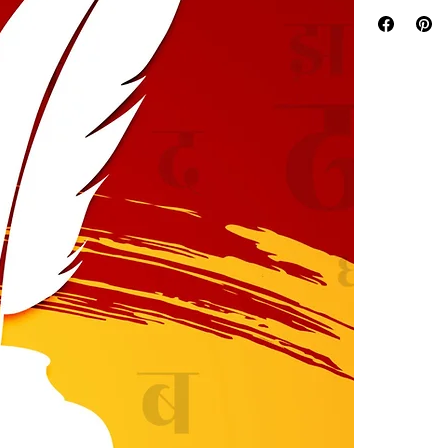
एक ऐतिहासिक व
पुस्तकमालिकेती
ठरला आहे.
मातृभाषेतून शिक
मातृभाषेतूनच का
बोलीभाषा आणि प
आणि मुख्य प्रव
महत्त्वपूर्ण प्
खेळातून आनंददा
कोणताही ताण न
शुद्धता खेळाच्
दिग्गजांचे मत 
प्रस्तावना (मन
सुप्रसिद्ध व्यक्
लेखनशैलीचा आण
Key Highlights o
A Historic Mi
single author
Preservatio
anchored in 