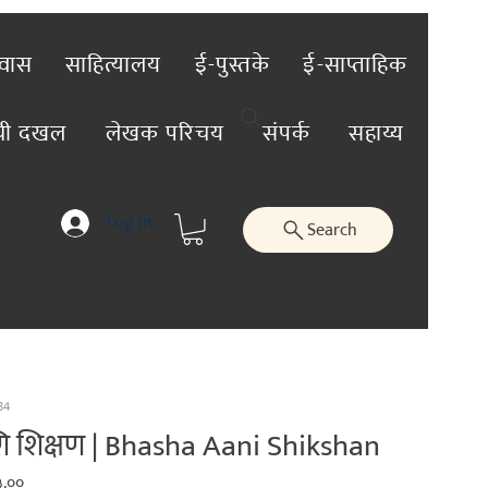
रवास
साहित्यालय
ई-पुस्तके
ई-साप्ताहिक
ंची दखल
लेखक परिचय
संपर्क
सहाय्य
Log In
Search
84
 शिक्षण | Bhasha Aani Shikshan
lar
Sale
५.००