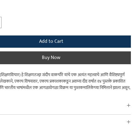
Price
Add to Cart
Buy Now
शिक्षणविचार) हे शिक्षणतज्ज्ञ संदीप वाकचौरे यांचे एक अत्यंत महत्त्वाचे आणि वैशिष्ट्यपूर्ण
लेखकाने, एकाच विषयावर, एकाच प्रकाशकाकडून अवघ्या दीड वर्षात १४ पुस्तके प्रकाशित
ि भारतीय भाषांमधील एक आगळावेगळा विक्रम या पुस्तकमालिकेच्या निमित्ताने झाला असून,
चौदावे आणि समारोपाचे पुस्तक आहे.
ाषेतून मिळणाऱ्या प्राथमिक शिक्षणाची गरज आणि संवर्धन यावर हे पुस्तक प्रकाश टाकते.
ृती मरेल' या अत्यंत गंभीर समस्येपासून ते 'बोली भाषा विरूद्ध प्रमाण भाषा' अशा अनेक ज्वलंत
क्षणिक मुद्द्यांचा उहापोह यात अत्यंत अभ्यासपूर्ण रीतीने करण्यात आला आहे.
Sandip Wakchaure
क सिद्धांत न मांडता, खेळ आणि भाषिक खेळांच्या रंजक माध्यमातून मुलांचा आत्मविश्वास,
खन, वाचन, भाषा आणि श्रवण) आणि व्यक्तिमत्त्व विकास कसा घडवून आणता येईल, याचे एक
क दर्शन लेखक संदीप वाकचौरे यांनी या ग्रंथात घडवले आहे.