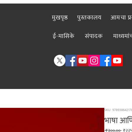
मुखपृष्ठ
पुस्तकालय
आमचा प्
ई-मासिके
संपादक
माध्यमा
SKU: 97893864217
भाषा आणि
Regu
 ₹३००.०० 
₹२२