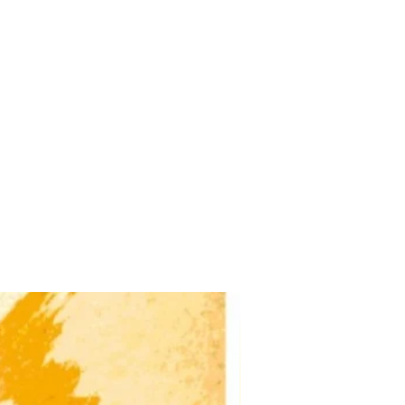
Standard Language: Addresses the critical balance between regional
लीभाषा) and standard language (प्रमाणभाषा) within modern schooling.
rough Play: Features dedicated sections on using games and language-
"भाषाशिक्षण आणि खेळ") to organically build phonemic awareness,
nd core linguistic skills (Reading, Writing, Listening, Speaking) without
re.
xperts: Includes a heartfelt forward by prominent Marathi language
nd reader, Arun Kamlapurkar.
the renowned presenter and journalist Sudhir Gadgil .
- संदीप वाकचौरे | चपराक प्रकाशन | Buy Marathi Educational Book