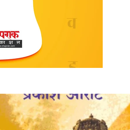
Dialect vs. 
dialects (बो
Learning Th
based play (
vocabulary, a
exam pressu
Praised by E
enthusiast a
Endorsed by 
भाषा आणि शिक्षण 