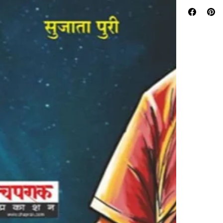
Torches on the P
illuminate the w