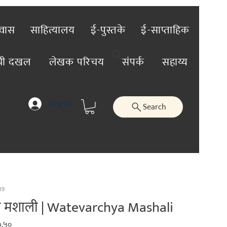
रवास
साहित्यालय
ई-पुस्तके
ई-साप्ताहिक
ंची दखल
लेखक परिचय
संपर्क
सहाय्य
Log In
Search
39
या मशाली | Watevarchya Mashali
lar
Sale
७.५०