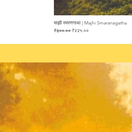
माझी स्मरणगाथा | Majhi Smaranagatha
Regular Price
Sale Price
₹३००.००
₹२२५.००