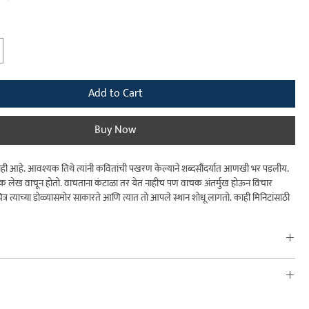
Price
Add to Cart
Buy Now
रवाही आहे. आवश्यक तिथे त्यांनी कवितांची पखरण केल्याने शब्दसौंदर्यात आणखी भर पडलीय.
एक लेख वाचून होतो. वाचताना कंटाळा तर येत नाहीच पण वाचक अंतर्मुख होऊन विचार
्र त्याच्या डोळ्यासमोर साकारते आणि त्यात तो आपले स्थान शोधू लागतो. काही मिनिटांसाठी
 रोजच्या रहाटगाड्याच्या चिंतेपासून दूर नेत, त्याच्या आतल्या आवाजाला प्रभावीपणे साद घालत
ण्याचे कसब लेखिकेला जमले आहे. कोणत्याही कलाकृतीचे यापेक्षा मोठे यश ते कोणते?
 55 लघुलेखांद्वारे लेखिकेने जे चिंतन मांडले आहे ते वाचकांचे प्रबोधन करणारे आहे. सामाजिक
र्‍या या लेखांच्या माध्यमातून सुजाताताईंनी समाजशिक्षकाची भूमिका पार पाडलीय. यातून
a Puri
शिक्षण विचार, संस्कार, नवा भारत, कोविडच्या काळाचे चित्रण, लोकशाही, घरपण, वृद्धावस्था, प्रेरणा,
रांचे राजकारण, प्रसारमाध्यमे, स्वप्रतिमा, ग्रंथश्रेष्ठता, निरोप, वाचन हे व असे चौफेर चिंतन आहे.