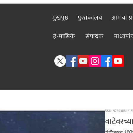
मुखपृष्ठ
पुस्तकालय
आमचा प्
ई-मासिके
संपादक
माध्यमा
SKU: 97893864217
वाटेवरच्
Regu
 ₹२५०.०० 
₹१८