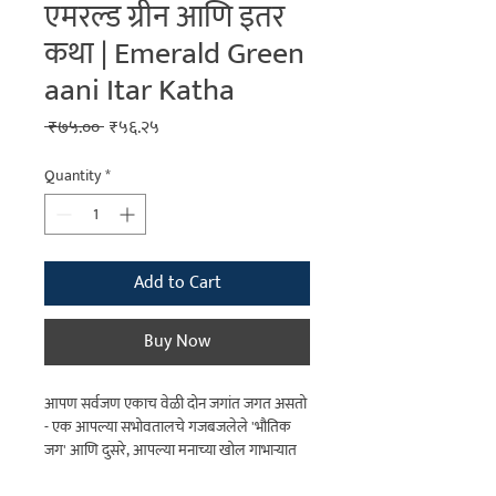
एमरल्ड ग्रीन आणि इतर
कथा | Emerald Green
aani Itar Katha
Regular
Sale
 ₹७५.०० 
₹५६.२५
Price
Price
Quantity
*
Add to Cart
Buy Now
आपण सर्वजण एकाच वेळी दोन जगांत जगत असतो
- एक आपल्या सभोवतालचे गजबजलेले 'भौतिक
जग' आणि दुसरे, आपल्या मनाच्या खोल गाभाऱ्यात
दडलेले 'आतले जग'.