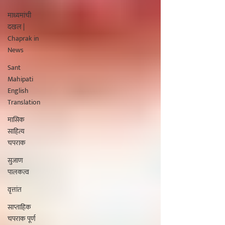
माध्यमांची
दखल |
Chaprak in
News
Sant
Mahipati
English
Translation
मासिक
साहित्य
चपराक
सुजाण
पालकत्व
वृत्तांत
साप्ताहिक
चपराक पूर्ण