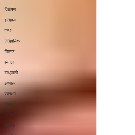
विश्लेषण
इतिहास
कथा
ऎतिहासिक
चित्रपट
समीक्षा
साधुवाणी
अध्यात्म
प्रकाशन
विनोद
दिनविशेष
आर्थिक