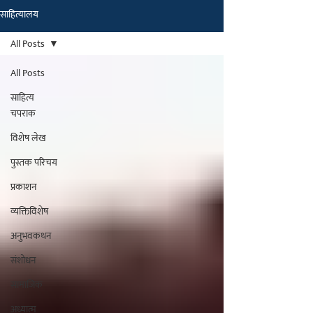
साहित्यालय
मराठीतील अग्रगण्य प्रकाशन
संस्था
All Posts
२००२ पासून...
All Posts
साहित्य
चपराक
विशेष लेख
पुस्तक परिचय
प्रकाशन
व्यक्तिविशेष
अनुभवकथन
संशोधन
सामाजिक
अध्यात्म