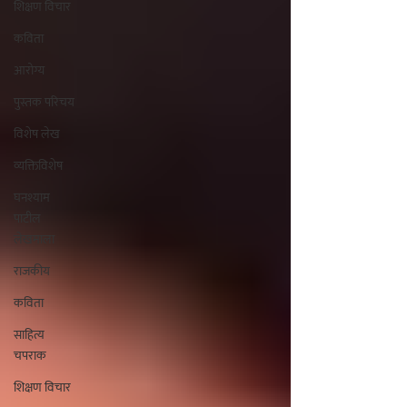
शिक्षण विचार
कविता
आरोग्य
पुस्तक परिचय
विशेष लेख
व्यक्तिविशेष
घनश्याम
पाटील
लेखमाला
राजकीय
कविता
साहित्य
चपराक
शिक्षण विचार