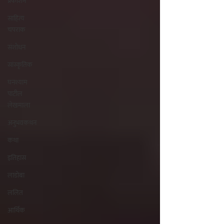
प्रकाशन
साहित्य
चपराक
संशोधन
सांस्कृतिक
घनश्याम
पाटील
लेखमाला
अनुभवकथन
कथा
इतिहास
लाडोबा
ललित
आर्थिक