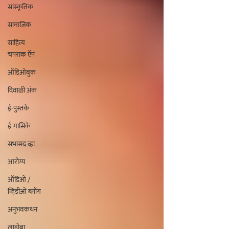
सांस्कृतिक
सामाजिक
साहित्य
चपराक ऍप
ऑडिओबुक
दिवाळी अंक
ई-पुस्तके
ई-मासिके
सभासद व्हा
आरोग्य
ऑडिओ /
व्हिडीओ ब्लॉग
अनुभवकथन
लाडोबा