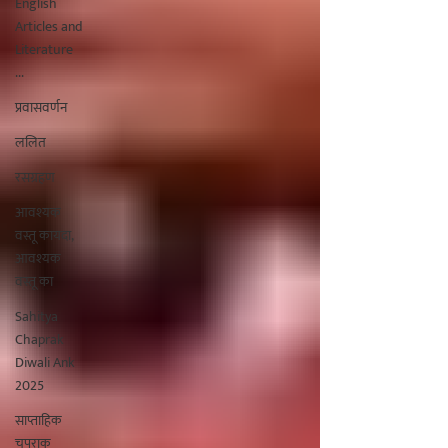
English
Articles and
Literature
...
प्रवासवर्णन
ललित
रसग्रहण
आवश्यक
वस्तू कायदा,
आवश्यक
वस्तू का
Sahitya
Chaprak
Diwali Ank
2025
साप्ताहिक
चपराक