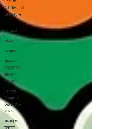
English
Articles and
Literature
...
प्रवासवर्णन
ललित
रसग्रहण
आवश्यक
वस्तू कायदा,
आवश्यक
वस्तू का
Sahitya
Chaprak
Diwali Ank
2025
साप्ताहिक
चपराक