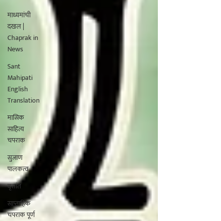
माध्यमांची
दखल |
Chaprak in
News
Sant
Mahipati
English
Translation
मासिक
साहित्य
चपराक
सुजाण
पालकत्व
वृत्तांत
साप्ताहिक
चपराक पूर्ण