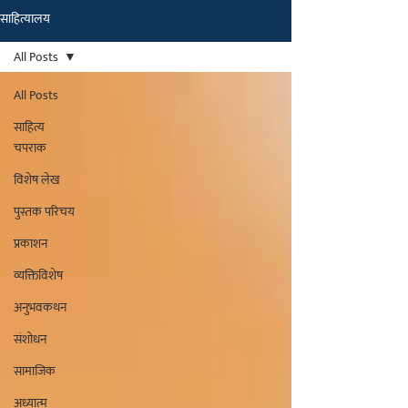
साहित्यालय
मराठीतील अग्रगण्य प्रकाशन
संस्था
All Posts
२००२ पासून...
All Posts
साहित्य
चपराक
विशेष लेख
पुस्तक परिचय
प्रकाशन
व्यक्तिविशेष
अनुभवकथन
संशोधन
सामाजिक
अध्यात्म