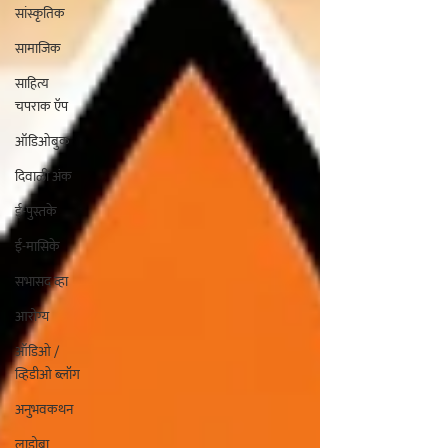
सांस्कृतिक
सामाजिक
साहित्य
चपराक ऍप
ऑडिओबुक
दिवाळी अंक
ई-पुस्तके
ई-मासिके
सभासद व्हा
आरोग्य
ऑडिओ /
व्हिडीओ ब्लॉग
अनुभवकथन
लाडोबा