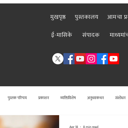
मुखपृष्ठ
पुस्तकालय
आमचा प्
ई-मासिके
संपादक
माध्यमा
पुस्तक परिचय
प्रकाशन
व्यक्तिविशेष
अनुभवकथन
संशोधन
राजकीय
कलाविश्व
विशेष लेख
राजकीय
विश्लेषण
सामा
Apr 18
8 min read