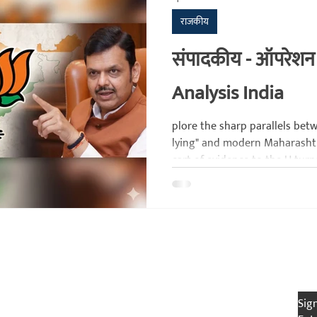
राजकीय
क
संशोधन
सांस्कृतिक
घनश्याम पाटील लेखमाला
अनुभवकथन
संपादकीय - ऑपरेशन 
Analysis India
plore the sharp parallels bet
lying" and modern Maharashtra
cart of evidence to the U-turns
the "Bold Deception" era.
han
Publication House
Be 
Socials
Sig
Facebook (Chaprak)