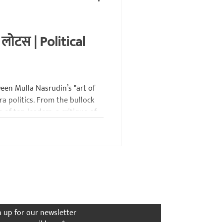
कथा
इतिहास
लाडोबा
लोटस | Political
ween Mulla Nasrudin’s "art of
 politics. From the bullock
 of top leaders, a critique of
the First to Know
n up for our newsletter