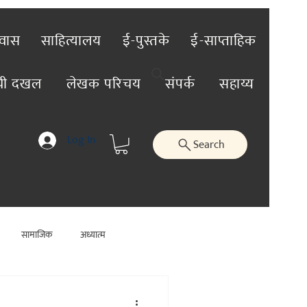
रवास
साहित्यालय
ई-पुस्तके
ई-साप्ताहिक
ंची दखल
लेखक परिचय
संपर्क
सहाय्य
Log In
Search
सामाजिक
अध्यात्म
जिक
कलाविश्व
व्यक्तिविशेष