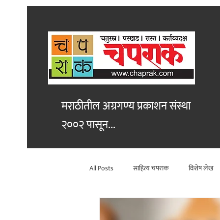
मराठीतील अग्रगण्य प्रकाशन
संस्था
२००२ पासून...
All Posts
साहित्य चपराक
विशेष लेख
विश्लेषण
कथा
सांस्कृतिक