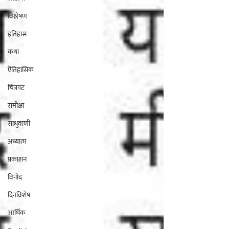
विश्लेषण
इतिहास
कथा
ऎतिहासिक
चित्रपट
समीक्षा
साधुवाणी
अध्यात्म
प्रकाशन
विनोद
दिनविशेष
आर्थिक