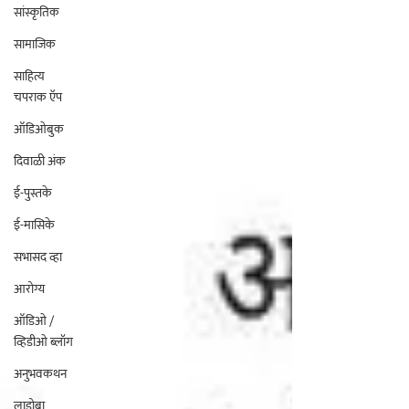
सांस्कृतिक
सामाजिक
साहित्य
चपराक ऍप
ऑडिओबुक
दिवाळी अंक
ई-पुस्तके
ई-मासिके
सभासद व्हा
आरोग्य
ऑडिओ /
व्हिडीओ ब्लॉग
अनुभवकथन
लाडोबा