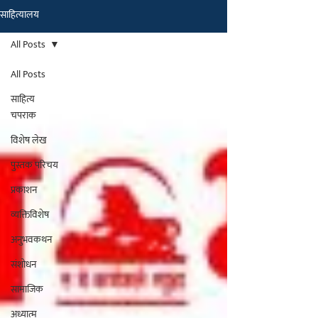
साहित्यालय
मराठीतील अग्रगण्य प्रकाशन
संस्था
All Posts
२००२ पासून...
All Posts
साहित्य
चपराक
विशेष लेख
पुस्तक परिचय
प्रकाशन
व्यक्तिविशेष
अनुभवकथन
संशोधन
सामाजिक
अध्यात्म