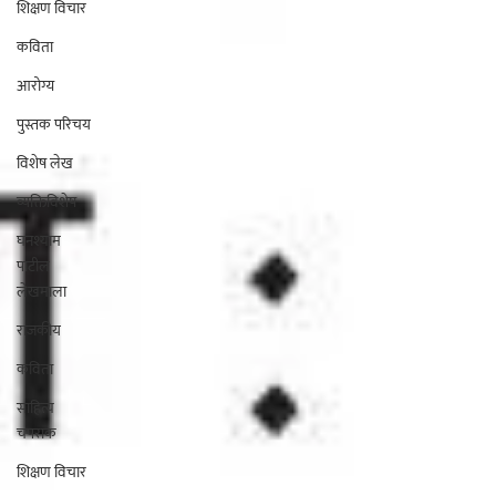
शिक्षण विचार
कविता
आरोग्य
पुस्तक परिचय
विशेष लेख
व्यक्तिविशेष
घनश्याम
पाटील
लेखमाला
राजकीय
कविता
साहित्य
चपराक
शिक्षण विचार