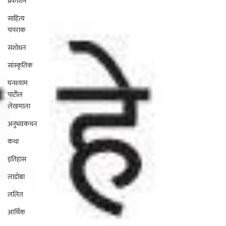
प्रकाशन
साहित्य
चपराक
संशोधन
सांस्कृतिक
घनश्याम
पाटील
लेखमाला
अनुभवकथन
कथा
इतिहास
लाडोबा
ललित
आर्थिक