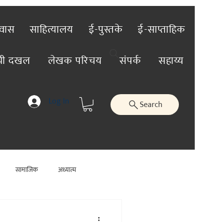
रवास
साहित्यालय
ई-पुस्तके
ई-साप्ताहिक
ंची दखल
लेखक परिचय
संपर्क
सहाय्य
Log In
Search
सामाजिक
अध्यात्म
जिक
कलाविश्व
व्यक्तिविशेष