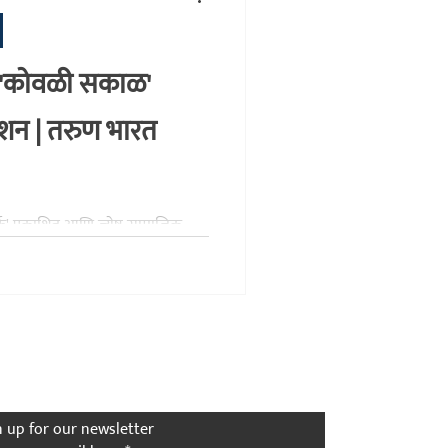
कथा
इतिहास
लाडोबा
त 'कोवळी सकाळ'
काशन | तरुण भारत
्फे' प्रकाशित आणि ज्येष्ठ सामाजिक
खित 'कोवळी सकाळ' या पुस्तकाचे
ा टेली सर्व्हिसेसचे माजी अध्यक्ष माधव
दाचा झरा" असा केला आहे. सावित्रीबाई
२४ महान व्यक्तिमत्त्वांच्या जीवनावर
विस्तर वाचा.
the First to Know
n up for our newsletter