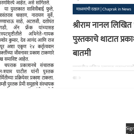
माध्यमांची दखल | Chaprak in News
क
संशोधन
सांस्कृतिक
घनश्याम पाटील लेखमाला
अनुभवकथन
श्रीराम नानल लिखि
पुस्तकाचे थाटात प्र
बातमी
पुण्यातील प्रसिद्ध 'चपराक प्रकाशनातर
कार्यकर्ते व लेखक श्रीराम नानल लि
साताऱ्यात उत्साहात प्रकाशन झाले. टाट
जोशी यांनी या पुस्तकाचा गौरव "आनं
फुले, अटलजी, किशोर कुमार यांच्यासह 
प्रकाश टाकणाऱ्या या पुस्तकाविषयी स
han
Publication House
Be 
Socials
Sig
Facebook (Chaprak)