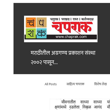
मराठीतील अग्रगण्य प्रकाशन
संस्था
२००२ पासून...
All Posts
साहित्य चपराक
विशेष लेख
विश्लेषण
कथा
सांस्कृतिक