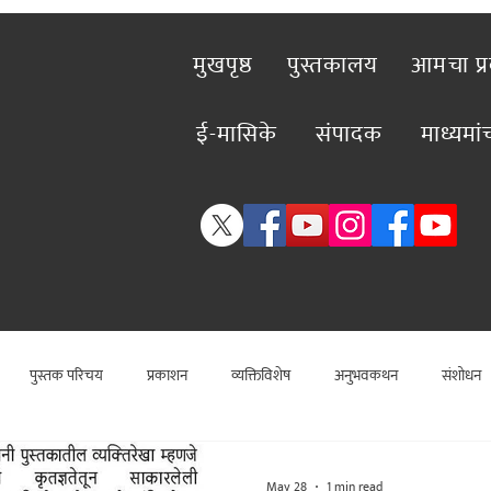
मुखपृष्ठ
पुस्तकालय
आमचा प्
ई-मासिके
संपादक
माध्यमा
पुस्तक परिचय
प्रकाशन
व्यक्तिविशेष
अनुभवकथन
संशोधन
राजकीय
कलाविश्व
विशेष लेख
राजकीय
विश्लेषण
सामा
May 28
1 min read