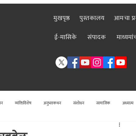
मुखपृष्ठ
पुस्तकालय
आमचा प्
ई-मासिके
संपादक
माध्यमा
शन
व्यक्तिविशेष
अनुभवकथन
संशोधन
सामाजिक
अध्यात्म
विशेष लेख
राजकीय
विश्लेषण
सामाजिक
कलाविश्व
व्यक्