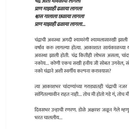
चंद्र आता मावळाया लागला
प्राण माझाही ढळाया लागला
श्वास गालाला छळाया लागला
प्राण माझाही ढळाया लागला...
चंद्राची अवस्था अगदी श्यामरंगी श्यामलासारखी झाली ह
वर्षाव करु लागल्या होत्या. आकाशात सायंकाळच्या य
अवस्था झाली होती. चंद्र कितीही लोभस असला, चांद
नकोय... कोणी एकच सखी हवीय जी सोबत उगवेल, सोबत मावळेल, सोबत उज
नको चंद्राने अशी स्वर्गीय कल्पना करावयास?
त्या आकाशभर चांदण्यांच्या गराड्यातही चंद्राची नजर तिच्यावर स्थिरावते अन्‌‍ ती 
सांगितल्यावीन राहत नाही... तोच मी होतो गडे गं, तोच
दिवसभर उन्हाची रणरण. डोळे अक्षरशः जळून गेले म्हणून
भरत चाललीय...