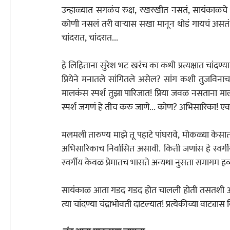
उन्हाळ्यात सगळंच रुक्ष, रखरखीत नसतं, सायंकाळच
कोणी नसलं तरी वाऱ्यास सखा मानून थोडं गायचं असतं.
चांदरात, चांदरात...
हे लिहिताना सुरेश भट खरंच का कधी प्रत्यक्षात चांदण्यात बसले असतील? अन्‌‍ संगीतकार
प्रियेने मनातले सांगितले असेल? सांग कशी तुजविनाच 
मालकंस स्पर्श तुझा पारिजात! प्रिया जवळ नसताना मालकंसातील श्वास अनुभवणं अ
स्पर्श जगणं हे तीच करु जाणे... कोण? अभिसारिका! एवढी ह
मलमली तारुण्य माझे तू पहाटे पांघरावे, मोकळ्या केसात म
अभिसारिकाच निर्वासित असावी. किती जणांस हे स्वर्ग
स्वर्गीय केवळ प्रेमातच भासते अन्यथा नुसता समागम हव
सायंकाळ आता गडद गडद होत चालली होती तसतशी आक
त्या चांदण्या चंद्राभोवती दाटल्यात! प्रत्येकीच्या वाट्या