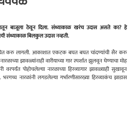
राघववेळ
क
घनश्याम पाटील लेखमाला
अनुभवकथन
कथा
इतिहास
चर्य! संध्याकाळ बिलकुल उदास नव्हती.
ांचित करु लागली. आकाशात एकटक बघत बघत चांदण्यांची सैर करु 
रळाच्या झावळ्यांनाही वारीयाच्या गार स्पर्शात झुलवून घेण्याचा मोह 
ी वरपर्यंत पोहोचलेल्या नारळाच्या हिरव्यागार झावळ्याही सुखावून 
ा. भरगच्च नारळांनी लगडलेल्या गर्भारणीसारख्या हिरव्याकंच झाडास 