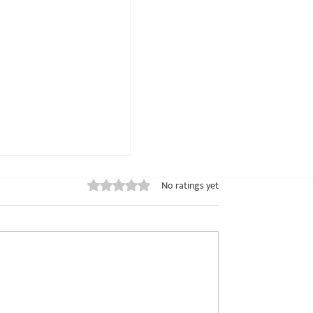
Rated 0 out of 5 stars.
No ratings yet
वास: हमने देखी है इन