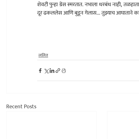
शेवटी पुन्हा ग्रेस स्मरतात. नभाला धरबंध नाही, तळहात
दूर ढकललेस आणि बुडून गेलास... तुझ्याच आघाताने का टळ
ललित
Recent Posts