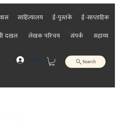
रवास
साहित्यालय
ई-पुस्तके
ई-साप्ताहिक
ंची दखल
लेखक परिचय
संपर्क
सहाय्य
Log In
Search
तिविशेष