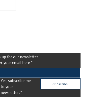
the First to Know
n up for our newsletter
er your email here
*
Yes, subscribe me 
Subscribe
to your 
newsletter.
*