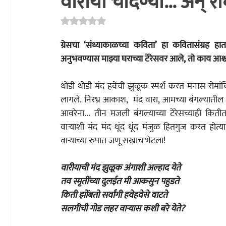
वारीया चांदण्या... अन्‌‍ 
Rated NaN out of 5 stars.
अध्यात्म
प्रकाशन
साहित्य चपराक
संशोधन
सांस्कृति
ग्रेसचा ‌‘संध्याकाळच्या कविता‌’ हा कवितासंग्रह हातातून बाजूला ठेवून दिला. संध्याकाळ खरंच उदास असते का? हे 
अनुभवण्यास माझ्या घराच्या टेरेसवर आले, तो काय आश्
थोडी थोडी मंद हवेची झुळूक स्पर्श करत मनास रोम
लागले. निरभ्र आकाश,  मंद वारा, आमच्या बंगल्यातील ना
आवरेना... तीन मजली बंगल्याच्या टेरेसच्याही कितीतर
वाऱ्याशी मंद मंद धूंद धूंद मंजुळ हितगुज करत होत्य
वाऱ्याच्या रुपात जणू सखाच भेटला!
वारीयाची मंद झुळूक अंगाशी अल्हाद येते
तव स्मृतींच्या दुलईत मी आकसुन पहुडते
किती झोंबतो सर्वांगी हवेहवेसे वाटते
सलगीची गोड लहर वाऱ्यास कशी बरे येते?