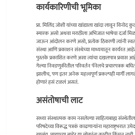
कार्यकारिणीची भूमिका
प्रा. मिलिंद जोशी यांच्या खांद्याला खांदा लावून विनोद क
स्मारक असो अथवा मराठीला अभिजात भाषेचा दर्जा मिळावा
जाऊन आंदोलन करणे असो, प्रत्येक ठिकाणी त्यांनी स्व
संस्था आणि प्रकाशन संस्थेच्या माध्यमातून कार्यरत आहे
पुस्तके प्रकाशित करणे असा त्यांचा दखलपात्र प्रवास आह
गेल्या निवडणुकीतील परिवर्तन पॅनेलचे प्रचारपत्रक बघितले 
झालीच, पण इतर अनेक महत्त्वपूर्ण प्रकल्पही मार्गी ला
होणारं हसं टळलं असतं.
असंतोषाची लाट
सध्या संस्थात्मक काम नसलेल्या साहित्यबाह्य संस्थेतील व्
परिषदेच्या विरूद्ध पत्रकं काढणार्‍यांना महाराष्ट्रभरात
झालंय. पुण्याच्या बाहेर या लोकांना काहीच किंमत नाही. उ