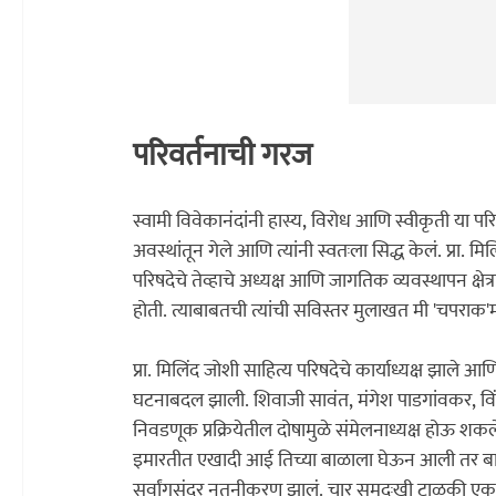
परिवर्तनाची गरज
स्वामी विवेकानंदांनी हास्य, विरोध आणि स्वीकृती या परि
अवस्थांतून गेले आणि त्यांनी स्वतःला सिद्ध केलं. प्रा. मि
परिषदेचे तेव्हाचे अध्यक्ष आणि जागतिक व्यवस्थापन क्षेत्रा
होती. त्याबाबतची त्यांची सविस्तर मुलाखत मी 'चपराक'म
प्रा. मिलिंद जोशी साहित्य परिषदेचे कार्याध्यक्ष झाले आणि
घटनाबदल झाली. शिवाजी सावंत, मंगेश पाडगांवकर, विंदा
निवडणूक प्रक्रियेतील दोषामुळे संमेलनाध्यक्ष होऊ शकल
इमारतीत एखादी आई तिच्या बाळाला घेऊन आली तर बाळ रा
सर्वांगसुंदर नुतनीकरण झालं. चार समदुःखी टाळकी एकत्