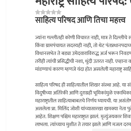
महाराष्ट्र साहित्य परिष
Rated NaN out of 5 stars.
अध्यात्म
प्रकाशन
साहित्य चपराक
संशोधन
सांस्कृति
साहित्य परिषद आणि तिचा महत्त्व
ज्यांना गल्लीतही कोणी विचारत नाही, मात्र ते दिल्ल
किंवा ग्रामपंचायत सदस्यही नाही, तो थेट पंतप्रधानपदाच
विधानसभेत ते बड्या उमेदवाराविरुद्ध अर्ज भरून निव
तरीही त्यांची प्रसिद्धीची नशा, धुंदी उतरत नाही. एव्ह
मांडण्याचं कारण म्हणजे यंदा होत असलेली महाराष्ट्र सा
साहित्य परिषद ही साहित्यातील शिखर संस्था आहे. या संस्थ
विदुषीच्या अतिरेकी आणि दुराग्रही भूमिकांमुळे एकाध
महाराष्ट्रातील साहित्याबाबतचे निर्णय घ्यायची. या अ
असलेला प्रा. मिलिंद जोशी यांच्यासारखा खमक्या नेता पु
आहेत. शिक्षण पश्चिम महाराष्ट्रात झालं. मृत्युंजयकार शि
लाभला. त्यांच्याच मुशीत ते तयार झाले आणि मजल दर