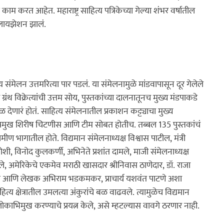
 करत आहेत. महाराष्ट्र साहित्य पत्रिकेच्या गेल्या शंभर वर्षातील 
टलायझेशन झालं.
ंमेलन उत्तमरित्या पार पडलं. या संमेलनामुळे मांडवापासून दूर गेलेले 
थ विक्रेत्यांची उत्तम सोय, पुस्तकांच्या दालनातूनच मुख्य मंडपाकडे 
ेणारं होतं. साहित्य संमेलनातील प्रकाशन कट्ट्याचा मुख्य 
प्रमुख शिरीष चिटणीस आणि टीम सोबत होतीच. तब्बल 135 पुस्तकांचं 
ण भागातील होते. विद्यमान संमेलनाध्यक्ष विश्वास पाटील, मंत्री 
 जोशी, विनोद कुलकर्णी, अभिनेते प्रशांत दामले, माजी संमेलनाध्यक्ष 
डबोले, अमेरिकेचे एकमेव मराठी खासदार श्रीनिवास ठाणेदार, डॉ. राजा 
भिनेते आणि लेखक अभिराम भडकमकर, प्राचार्य यशवंत पाटणे अशा 
त्य क्षेत्रातील उमलत्या अंकुरांचे बळ वाढवले. त्यामुळेच विद्यमान 
ोकाभिमुख करण्याचे प्रयत्न केले, असे म्हटल्यास वावगे ठरणार नाही.