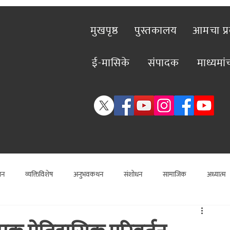
मुखपृष्ठ
पुस्तकालय
आमचा प्
ई-मासिके
संपादक
माध्यमा
शन
व्यक्तिविशेष
अनुभवकथन
संशोधन
सामाजिक
अध्यात्म
विशेष लेख
राजकीय
विश्लेषण
सामाजिक
कलाविश्व
व्यक्