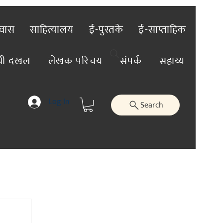
रवास
साहित्यालय
ई-पुस्तके
ई-साप्ताहिक
ंची दखल
लेखक परिचय
संपर्क
सहाय्य
Log In
Search
तिविशेष