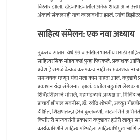
विस्तार झाला. खेड्यापाड्यातील अनेक शाखा आज उत्तम काम
अंकाचं संकलनही याच कालावधीत झालं. त्यांचं डिझी
साहित्य संमेलन: एक नवा अध्याय
नुकतंच सातारा येथे 99 वं अखिल भारतीय मराठी साहित्य स
साहित्यरसिक मांडवाकडं पुन्हा फिरकले. प्रकाशक आणि ग्रं
प्रवेश हे सगळं केवळ कल्पकच नाही तर प्रकाशकांना बळ द
समन्वयक म्हणून यंदा मला काम पाहता आलं. कट्ट्याचे 
प्रकाशन यंदा संमेलनात झालं. यातील बहुतांश लेखक ग्रामी
शिवेंद्रसिंहराजे भोसले, महामंडळाचे अध्यक्ष प्रा. मिलिंद
प्राचार्य श्रीपाल सबनीस, डॉ. रवींद्र शोभणे, अच्युत गो
दीक्षित, शिक्षणतज्ज्ञ हेरंब कुलकर्णी, नाट्य-सिने अ
कितीतरी मान्यवरांनी प्रकाशन कट्ट्यावर हजेरी लावून साहि
कार्यकारिणीने साहित्य परिषदेला साहित्याभिमुख आणि ल