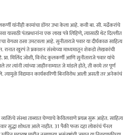
ुलकर्णी यांनीही कामांचा डोंगर उभा केला आहे. कवी बा. सी. मर्ढेकरांचे 
 यासाठी पंतप्रधानांना एक लाख पत्रे लिहिणे, त्यासाठी थेट दिल्लीत 
तःचा वेगळा ठसा उमटवला आहे. सुनीताराजे पवार या दीर्घकाळ साहित्य 
त. रानात खुरपं ते प्रकाशन संस्थेच्या माध्यमातून शेकडो लेखकांची 
े. प्रा. मिलिंद जोशी, विनोद कुलकर्णी आणि सुनीताराजे पवार यांचे 
तर त्यांनी त्यांच्या जाहीरनाम्यात जे मांडले होते, ती कामे तर पूर्ण 
गले. त्यामुळे विद्यमान कार्यकारिणी बिनविरोध आली असती तर अनेकांचं 
यक्तिंचे संस्था ताब्यात घेण्याचे केविलवाणे प्रयत्न सुरू आहेत. साहित्य 
 उमेदवार सुद्धा शोधता आले नाहीत. 31 पैकी फक्त दहा लोकांचं पॅनल 
र्वरित महाराष्ट्र माहीत नसणार्‍या असंतुष्टांची जमात या निवडणुकीच्या 