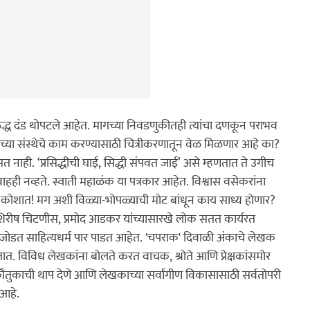
विरूद्ध दंड थोपटले आहेत. मागच्या निवडणुकीतही त्यांचा दणकून पराभव 
वाच्या संस्थेचे काम करण्यासाठी चित्रीकरणातून वेळ मिळणार आहे का? 
मत नाही. ‘प्रसिद्धीची घाई, सिद्धी संपवत जाई’ असे म्हणतात ते उगीच 
ही नव्हते. स्वाती महाळंक या पत्रकार आहेत. विश्वास वसेकरांना 
ोशात! मग अशी विळ्या-भोपळ्याची मोट बांधून काय साध्य होणार? 
 शिरीष चिटणीस, प्रमोद आडकर यांच्यासारखे लोक सतत कार्यरत 
डत साहित्यधर्म पार पाडत आहेत. 'चपराक' दिवाळी अंकाचे लेखक 
. विविध लेखकांना बोलते करत वाचक, श्रोते आणि प्रेक्षकांसमोर 
ौतुकाची थाप देणे आणि लेखकाच्या सर्वांगीण विकासासाठी सर्वतोपरी 
 आहे.