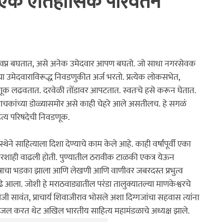
द: एक ऐतिहासिक परिवर्तन
क
घनश्याम पाटील लेखमाला
अनुभवकथन
कथा
इतिहास
ीचे स्वप्न बघतात, असे अनेक उमेदवार आपण बघतो. जो साधा नगरसेवक 
्या उमेदवाराविरूद्ध निवडणुकीत अर्ज भरतो. प्रत्येक लोकसभेत, 
डणूक लढवतात. दरवेळी तोंडावर आपटतात. स्वतःचे हसे करून घेतात. 
ाना वाचकांच्या डोळ्यासमोर असे काही चेहरे आले असतीलच. हे सगळं 
हित्य परिषदेची निवडणूक.
ेने साहित्याला दिशा देण्याचे काम केले आहे. काही वर्षांपूर्वी एका 
िकारशाही वाढली होती. पुण्यातील ठरावीक टाळकी एकत्र येऊन 
संतोषाचा भडका झाला आणि लेखणी आणि वाणीवर जबरदस्त प्रभुत्व 
ढे आला. जोशी हे मराठवाड्यातील परंडा तालुक्यातल्या माणकेश्वरचे 
वाजी सावंत, प्राचार्य शिवाजीराव भोसले अशा दिग्गजांचा सहवास त्यांना 
मजल करत थेट अखिल भारतीय साहित्य महामंडळाचे अध्यक्ष झाले.