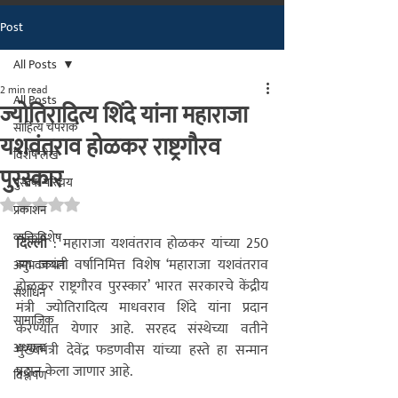
Post
मराठीतील अग्रगण्य प्रकाशन
संस्था
All Posts
२००२ पासून...
2 min read
All Posts
ज्योतिरादित्य शिंदे यांना महाराजा
साहित्य चपराक
यशवंतराव होळकर राष्ट्रगौरव
विशेष लेख
पुरस्कार
पुस्तक परिचय
Rated NaN out of 5 stars.
प्रकाशन
व्यक्तिविशेष
दिल्ली 
: महाराजा यशवंतराव होळकर यांच्या 250 
व्या जयंती वर्षानिमित्त विशेष ‌‘महाराजा यशवंतराव 
अनुभवकथन
होळकर राष्ट्रगौरव पुरस्कार‌’ भारत सरकारचे केंद्रीय 
संशोधन
मंत्री ज्योतिरादित्य माधवराव शिंदे यांना प्रदान 
सामाजिक
करण्यात येणार आहे. सरहद संस्थेच्या वतीने 
अध्यात्म
मुख्यमंत्री देवेंद्र फडणवीस यांच्या हस्ते हा सन्मान 
प्रदान केला जाणार आहे.
विश्लेषण