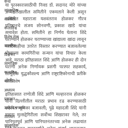
कथा
या पुरस्कारासाठीची निवड डॉ. सदानंद मोरे यांच्या 
सांस्कृतिक
अध्यक्षतेखालील समितीने एकमताने केली असून 
समितीत महाराजा यशवंतराव होळकर गौरव 
राजकीय
प्रतिष्ठानचे संजय सोनवणी, प्रकाश खाडे यांचा 
कलाविश्व
समावेश होता. समितीने हा निर्णय घेताना शिंदे 
विशेष लेख
घराण्याने होळकर घराण्याच्या खांद्याला खांदा लावून 
राजकीय
मराठेशाहीचा उत्तरेत विस्तार करण्यात बजावलेल्या 
मोलाच्या कामगिरीचा सन्मान यांचा विचार केला 
विश्लेषण
आहे. मराठा इतिहासात शिंदे आणि होळकर ही दोन 
सामाजिक
घराणी अनेक निर्णायक प्रसंगी परस्पर सहकार्य, 
कलाविश्व
सामूहिक युद्धकौशल्य आणि राष्ट्रदृष्टिकोनाची प्रतीके 
होती.
व्यक्तिविशेष
अध्यात्म
इतिहासात राणोजी शिंदे आणि मल्हारराव होळकर 
प्रकाशन
यांनी दिल्लीतील मराठा प्रभाव दृढ करण्यासाठी 
एकत्रित भूमिका बजावली; पुढे महादजी शिंदे यांनी 
साहित्य चपराक
मराठा मुत्सद्देगिरीला सर्वोच्च शिखरावर नेले; तर 
संशोधन
पानिपतपूर्व आणि पानिपतनंतरच्या अनेक लढायांत 
सांस्कृतिक