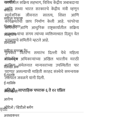
राजकीय
कार्यातील सक्रिय सहभाग, विविध केंद्रीय जबाबदाऱ्या 
आणि सध्या भारत सरकारचे केंद्रीय मंत्री म्हणून 
कविता
सार्वजनिक जीवनात सातत्य, शिस्त आणि 
साहित्य चपराक
कार्यक्षमतेची छाप निर्माण केली आहे. परंपरेचा 
शिक्षण विचार
अभिमान आणि आधुनिक राष्ट्रकार्यातील सक्रिय 
सहभाग यांचा संगम त्यांच्या व्यक्तिमत्त्वात दिसून येत 
सांस्कृतिक
असल्याचे समितीने म्हटले आहे.
सामाजिक
साहित्य चपराक ऍप
पुरस्कार वितरण समारंभ दिल्ली येथे महिला 
शासकीय अधिकाऱ्यांच्या अखिल भारतीय मराठी 
ऑडिओबुक
साहित्य संमेलनात मान्यवरांच्या उपस्थितीत पार 
दिवाळी अंक
पडणार असल्याची माहिती सरहद संस्थेचे समन्वयक 
ई-पुस्तके
लेशपाल जवळगे यांनी दिली.
ई-मासिके
प्रसिद्धी : साप्ताहिक चपराक ६ ते १२ एप्रिल
सभासद व्हा
आरोग्य
ऑडिओ / व्हिडीओ ब्लॉग
वृत्तांत
अनुभवकथन