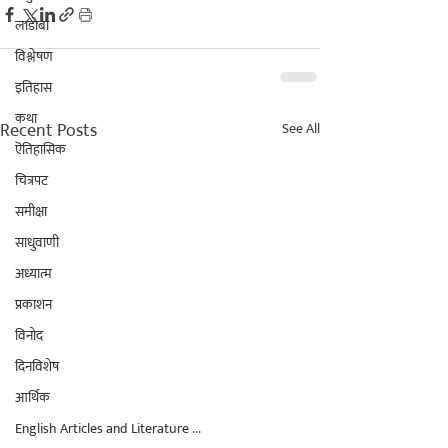
लाडोबा
विश्लेषण
इतिहास
कथा
Recent Posts
See All
ऎतिहासिक
चित्रपट
समीक्षा
साधुवाणी
अध्यात्म
प्रकाशन
विनोद
दिनविशेष
आर्थिक
English Articles and Literature ...