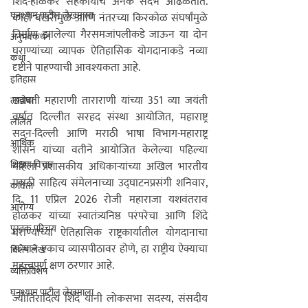
शिंदे-होळकर सहकार्याचे अनेक संदर्भ आढळतात. 
घनश्याम पाटील लेखमाला
काही बखरींमुळे आणि नंतरच्या किरकोळ संघर्षांमुळे 
निर्माण झालेल्या गैरसमजांपलीकडे जाऊन या दोन 
अनुभवकथन
घराण्यांच्या व्यापक ऐतिहासिक योगदानाकडे नव्या 
कथा
दृष्टीने पाहण्याची आवश्यकता आहे.
इतिहास
छत्रपती महाराणी ताराराणी यांच्या 351 व्या जयंती 
लाडोबा
वर्षात दिल्लीत सरहद संस्था आयोजित, महाराष्ट्र 
ललित
सदन-दिल्ली आणि मराठी भाषा विभाग-महाराष्ट्र 
आर्थिक
शासन यांच्या वतीने आयोजित केलेल्या पहिल्या 
शिक्षण विचार
महिला प्रशासकीय अधिकाऱ्यांच्या अखिल भारतीय 
मराठी साहित्य संमेलनाच्या उद्घाटनप्रसंगी शनिवार, 
कविता
दि. 11 एप्रिल 2026 रोजी महाराजा यशवंतराव 
आरोग्य
होळकर यांच्या स्वातंत्र्यनिष्ठ परंपरेचा आणि शिंदे 
पुस्तक परिचय
घराण्याच्या ऐतिहासिक राष्ट्रकार्यातील योगदानाचा 
सन्मान एकाच व्यासपीठावर होणे, हा राष्ट्रीय ऐक्याचा 
विशेष लेख
महत्त्वपूर्ण क्षण ठरणार आहे.
व्यक्तिविशेष
घनश्याम पाटील लेखमाला
ज्योतिरादित्य शिंदे यांनी लोकसभा सदस्य, संसदीय 