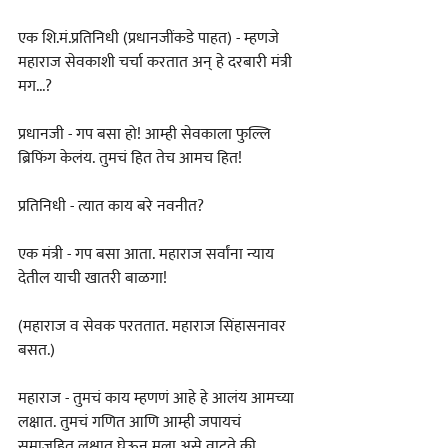
एक शि.मं.प्रतिनिधी (प्रधानजींकडे पाहत) - म्हणजे 
महाराज सेवकाशी चर्चा करतात अन्‌‍ हे दरबारी मंत्री 
मग...?
प्रधानजी - गप बसा हो! आम्ही सेवकाला फुल्लि 
ब्रिफिंग केलंय. तुमचं हित तेच आमच हित!
प्रतिनिधी - त्यात काय बरे नवनीत?
एक मंत्री - गप बसा आता. महाराज सर्वांना न्याय 
देतील याची खातरी बाळगा!
(महाराज व सेवक परततात. महाराज सिंहासनावर 
बसत.)
महाराज - तुमचं काय म्हणणं आहे हे आलंय आमच्या 
लक्षात. तुमचं गणित आणि आम्ही जपायचं 
समाजहित लक्षात घेऊन मला असे वाटते की, 