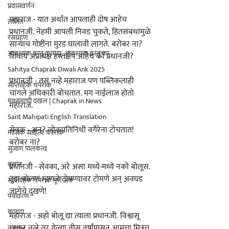
प्रवासवर्णन
महाराज - यात अर्थात आपलाही दोष आहेच 
ललित
प्रधानजी. नेहमी आपली निवड चुकते, हितसंबंधांमुळे 
रसग्रहण
साऱ्याच गोष्टींना मुरड घालावी लागते. बरोबर ना? 
आवश्यक वस्तू कायदा, आवश्यक वस्तू का
शिवाय अप्रत्यक्ष हस्तक्षेप आहेच की प्रधानजी?
Sahitya Chaprak Diwali Ank 2025
प्रधानजी - तसं नव्हे महाराज पण पब्लिकलाही 
साप्ताहिक चपराक
चांगले अधिकारी बोचतात. मग नाईलाज होतो 
माध्यमांची दखल | Chaprak in News
महाराज.
Sant Mahipati English Translation
सेवक - अन्‌‍? लोकप्रतिनिधी वगैरेना टोचतात! 
मासिक साहित्य चपराक
बरोबर ना?
सुजाण पालकत्व
वृत्तांत
प्रधानजी - सेवका, अरे असा मध्ये-मध्ये नको बोलूस. 
तुझं बोलणं म्हणजे टोमण्यावर टोमणे अन्‌‍ अवघड 
साप्ताहिक चपराक पूर्ण अंक
जागेचे दुखणे!
पर्यावरण
कायदा
महाराज - अहो बोलू द्या त्याला प्रधानजी. विश्वासू 
चाकर नव्हे तर गेल्या वीस वर्षांपासून आमचा मित्रच 
तंत्रज्ञान