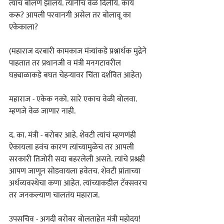
त्यांचं बोलणं झालंय. त्यांनीच वेळ दिलीय. काय 
करू? आपली परवानगी असेल तर बोलावू का 
एकेकाला?
(महाराज दरबारी कामकाज मंत्र्यांकडे प्रश्नार्थक मुद्रेने 
पाहतात तर प्रधानजी व मंत्री मनगटावरील 
घड्याळाकडे बघत चेहऱ्यावर चिंता दर्शवित आहेत)
महाराज - एकेक नको. सारे एकाच वेळी बोलवा. 
म्हणजे वेळ जाणार नाही.
द. का. मंत्री - बरोबर आहे. शेवटी त्यांचं म्हणणंही 
ऐकायला हवंच कारण त्यांच्यामुळेच तर आपली 
सरकारी तिजोरी सदा बहरलेली असते. त्यांचे प्रश्रही 
आपण जाणून सोडवायला हवेतच. शेवटी प्रांताच्या 
अर्थव्यवस्थेचा कणा आहेत. त्यांच्याकडील टॅक्सवरच 
तर जनकल्याण चालतंय महाराज.
उपसचिव - अगदी बरोबर बोलताहेत मंत्री महोदय! 