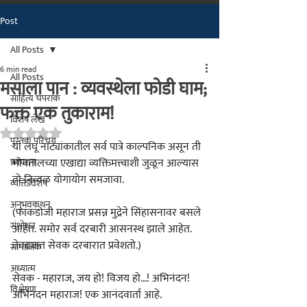
Post
मराठीतील अग्रगण्य प्रकाशन
संस्था
All Posts
२००२ पासून...
6 min read
All Posts
मसाला पान : व्यवस्थेला फोडी घाम;
साहित्य चपराक
फक्त एक तुकाराम!
विशेष लेख
Rated NaN out of 5 stars.
पुस्तक परिचय
या लघू नाट्यांकातील सर्व पात्रे काल्पनिक असून ती 
प्रकाशन
भोवतालच्या एखाद्या व्यक्तिमत्त्वाशी जुळून आल्यास 
तो निव्वळ योगायोग समजावा.
व्यक्तिविशेष
अनुभवकथन
(फाकडोजी महाराज प्रसन्न मुद्रेने सिंहासनावर बसले 
संशोधन
आहेत. समोर सर्व दरबारी आसनस्थ झाले आहेत. 
तेवढ्यात सेवक दरबारात प्रवेशतो.)
सामाजिक
अध्यात्म
सेवक - महाराज, जय हो! विजय हो...! अभिनंदन! 
विश्लेषण
अभिनंदन महाराज! एक आनंदवार्ता आहे.