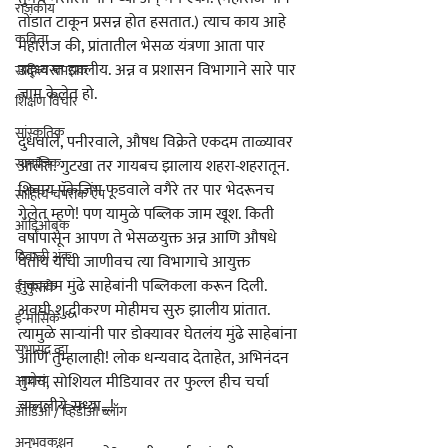
राजकीय
तोंडात टाकून प्रसन्न होत हसतात.) त्याच काय आहे 
कविता
महाराज की, प्रांतातील भेसळ यंत्रणा आता पार 
उद्ध्वस्त झालीय. अन्न व प्रशासन विभागाने सारे पार 
साहित्य चपराक
जाम केलेत हो.
शिक्षण विचार
सांस्कृतिक
दुधवाले, पनीरवाले, औषध विक्रेते एकदम ताळ्यावर 
सामाजिक
आलेत. गुटखा तर गायबच झालाय शहरा-शहरातून. 
शिवाय पॅकेजिंग फूडवाले वगैरे तर पार भेदरूनच 
साहित्य चपराक ऍप
गेलेत म्हणे! पण यामुळे पब्लिक जाम खूश. किती 
ऑडिओबुक
वर्षांपासून आपण ते भेसळयुक्त अन्न आणि औषधे 
दिवाळी अंक
घेतोय याची जाणीवच त्या विभागाचे आयुक्त 
तुकाराम मुंढे साहेबांनी पब्लिकला करून दिली. 
ई-पुस्तके
अवघी शुद्धीकरण मोहीमच सुरु झालीय प्रांतात. 
ई-मासिके
त्यामुळे साऱ्यांनी पार डोक्यावर घेतलंय मुंढे साहेबांना 
सभासद व्हा
आणि तुम्हालाही! लोक धन्यवाद देताहेत, अभिनंदन 
आरोग्य
तुमचं, सोशियल मीडियावर तर फुल्ल हीच चर्चा 
चाललीये सध्या...!
ऑडिओ / व्हिडीओ ब्लॉग
अनुभवकथन