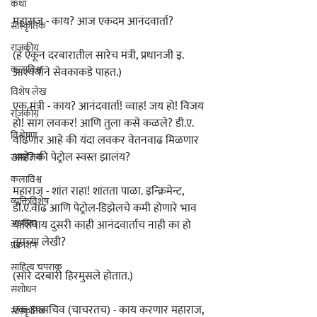
कथा
महाराज - काय? आज एकदम आनंदवार्ता?
सांस्कृतिक
राजकीय
(हे ऐकून दरबारातील सारेच मंत्री, प्रधानजी इ. 
कलाविश्व
आश्यर्याने सेवकाकडे पाहत.)
विशेष लेख
एक मंत्री - काय? आनंदवार्ता! व्वाह! जय हो! विजय 
राजकीय
हो! सांग लवकर! आणि तुला कसे कळले? डी.ए. 
विश्लेषण
वाढणार आहे की यंदा लवकर वेतनवाढ मिळणार 
आहे? की पेट्रोल स्वस्त झालंय?
सामाजिक
कलाविश्व
महाराज - शांत राहा! शांतता पाळा. इन्क्रिमेन्ट, 
व्यक्तिविशेष
डी.ए.वाढ आणि पेट्रोल-डिझेलचे कमी होणारे भाव 
अध्यात्म
याशिवाय दुसरी काही आनंदवार्ताच नाही का हो 
तुमच्या लेखी?
प्रकाशन
साहित्य चपराक
(सारे दरबारी हिरमुसले होतात.)
संशोधन
एक उपसचिव (चाचरतच) - काय करणार महाराज, 
सांस्कृतिक