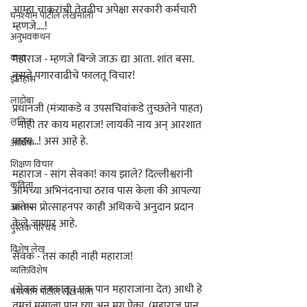
आम्हा चाकरांची तेवढीच अपेक्षा सरकारी कर्मचारी 
घनश्याम पाटील लेखमाला
म्हणजे....!
अनुभवकथन
कथा
महाराज - म्हणजे बिन्जे जाऊ द्या आता. शांत बसा. 
नुसते पगारवाढीचे फालतू विचार!
इतिहास
लाडोबा
प्रधानजी (मंत्र्याकडे व उपसचिवांकडे तुच्छतेने पाहत) 
ललित
- नाही तर काय महाराज! लायकी नाय अन्‌‍ आरशात 
पाहय...! असं आहे हे.
आर्थिक
शिक्षण विचार
महाराज - सांग सेवका! काय झाले? दिल्लीश्वरांनी 
कविता
आमच्या अभिनंदनाचा ठराव पास केला की आपल्या 
प्रांतास प्रोत्साहनपर काही अधिकचे अनुदान प्रदान 
आरोग्य
केले जाणार आहे.
पुस्तक परिचय
विशेष लेख
सेवक - तसं काही नाही महाराज!
व्यक्तिविशेष
(सेवक तबकातून एक पान महाराजांना देत) आधी हे 
घनश्याम पाटील लेखमाला
तुमचं मसाला पान घ्या अन्‌‍ मग ऐका. (महाराज पान 