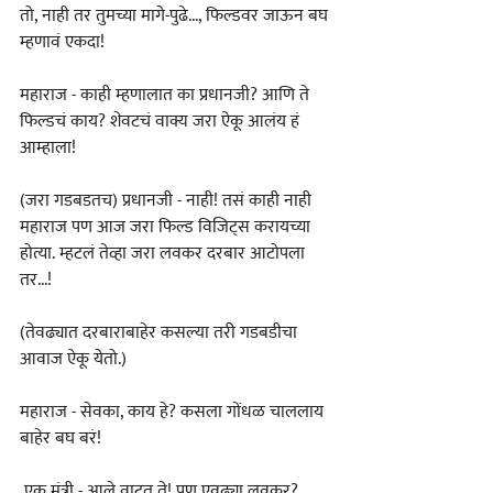
तो, नाही तर तुमच्या मागे-पुढे..., फिल्डवर जाऊन बघ 
म्हणावं एकदा!
महाराज - काही म्हणालात का प्रधानजी? आणि ते 
फिल्डचं काय? शेवटचं वाक्य जरा ऐकू आलंय हं 
आम्हाला!
(जरा गडबडतच) प्रधानजी - नाही! तसं काही नाही 
महाराज पण आज जरा फिल्ड विजिट्स करायच्या 
होत्या. म्हटलं तेव्हा जरा लवकर दरबार आटोपला 
तर...!
(तेवढ्यात दरबाराबाहेर कसल्या तरी गडबडीचा 
आवाज ऐकू येतो.)
महाराज - सेवका, काय हे? कसला गोंधळ चाललाय 
बाहेर बघ बरं!
 एक मंत्री - आले वाटत ते! पण एवढ्या लवकर?