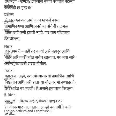
प्रधानजी - म्हणजे? एकवीस वर्षात पंचवीस बदल्या 
लाडोबा
करूनही हा गृहस्थ?
विश्लेषण
सेवक - एकदम ठाम! काम म्हणजे काम. 
इतिहास
प्रामाणिकपणा आणि जनतेच्या सेवेची तळमळ 
कथा
तिळभरही कमी झाली नाही. पार घाम फोडलाय 
सिस्टिमला.
ऎतिहासिक
चित्रपट
एक उपमंत्री - नाही तर काय! असे बहादुर आणि 
समीक्षा
नीडर अधिकारी हवेत सर्वच खात्यात. मग बघा सारे 
साधुवाणी
कसे सुतासारखे सरळ होतील.
अध्यात्म
महाराज - अहो, पण त्यांच्यासारखे प्रामाणिक आणि 
प्रकाशन
निष्ठावान अधिकारी हाताच्या बोटावर मोजण्याइतके 
विनोद
तरी आहेत का हल्ली? हे असले तुकाराम विरळच!
दिनविशेष
प्रधानजी - विरळ नव्हे दुर्मीळच! म्हणून तर 
आर्थिक
राज्यकारभार चालवताना आम्ही बदनामीचे धनी 
English Articles and Literature ...
ठरतो...!