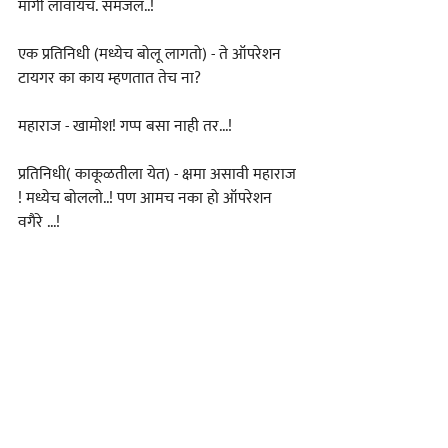
मार्गी लावायचं. समजलं..!
एक प्रतिनिधी (मध्येच बोलू लागतो) - ते ऑपरेशन 
टायगर का काय म्हणतात तेच ना?
महाराज - खामोश! गप्प बसा नाही तर...!
प्रतिनिधी( काकूळतीला येत) - क्षमा असावी महाराज 
! मध्येच बोललो..! पण आमच नका हो ऑपरेशन 
वगैरे ...!
महाराज- तर पुढील महिन्यात ही सेवानिवृत 
न्यायाधीशांच्या अध्यक्षतेखालील समिती गठीत 
झाल्यावर सदर समिती अन्नपुरवठा, औषध निर्माण व 
विक्री व्यवस्थापन याचा अभ्यास करून सात 
महिन्यानंतर आपला अहवाल मंत्रीमंडळ बैठकीत 
आमच्यापुढे ठेवेल. मग आम्ही योग्य तो अंतिम निर्णय 
घेऊ. या समितीच्या तीनेक उपसमित्या 
असाव्यात.म्हणजे सर्वांगीण अभ्यास करून अहवाल 