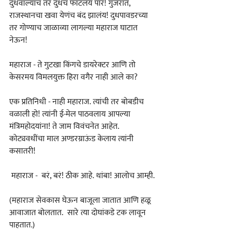
दुधवाल्यांचं तर दुधचं फाटलंय पार! गुजरात, 
राजस्थानचा खवा येणंच बंद झालंय! दुधपावडरच्या 
तर गोण्याच जाळाव्या लागल्या महाराज घाटात 
नेऊन!
महाराज - ते गुटखा किंगचे डायरेक्टर आणि तो 
केसरमय विमलयुक्त हिरा वगैर नाही आले का?
एक प्रतिनिधी - नाही महाराज. त्यांची तर बोबडीच 
वळाली हो! त्यांनी ई-मेल पाठवलाय आपल्या 
मंत्रिमहोदयांना! ते जाम विवंचनेत आहेत. 
कोट्यवधींचा माल अण्डरग्राऊंड केलाय त्यांनी 
कसातरी!
 महाराज -  बरं, बरं! ठीक आहे. थांबा! आलोच आम्ही.
(महाराज सेवकास घेऊन बाजूला जातात आणि हळू 
आवाजात बोलतात.  सारे त्या दोघांकडे टक लावून 
पाहतात.)